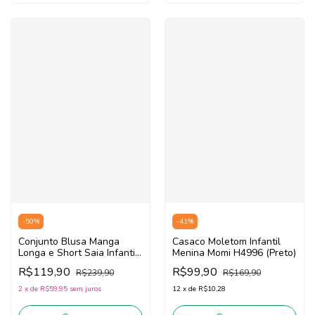
-
41
%
-
50
%
Casaco Moletom Infantil
Conjunto Blusa Manga
Menina Momi H4996 (Preto)
Longa e Short Saia Infantil
Menina Momi H5380 (Off
R$99,90
R$119,90
R$169,90
R$239,90
White/Verde)
12
x
de
R$10,28
2
x
de
R$59,95
sem juros