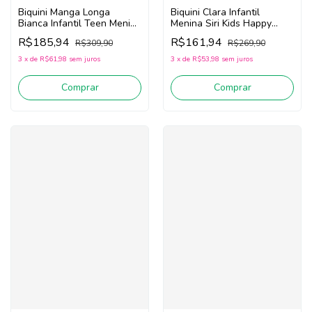
Biquini Manga Longa
Biquini Clara Infantil
Bianca Infantil Teen Menina
Menina Siri Kids Happy
Siri Kids Happy Smile
Flower 40060
R$185,94
R$161,94
R$309,90
R$269,90
40138 (Verde)
(Laranja/Rosa)
3
x
de
R$61,98
sem juros
3
x
de
R$53,98
sem juros
Comprar
Comprar