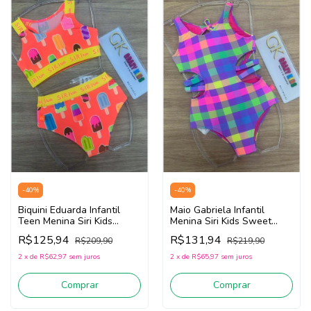
-
40
%
-
40
%
Biquini Eduarda Infantil
Maio Gabriela Infantil
Teen Menina Siri Kids
Menina Siri Kids Sweet
Picolé 40174 (Laranja)
Color 40122 (Rosa/Azul)
R$125,94
R$131,94
R$209,90
R$219,90
2
x
de
R$62,97
sem juros
2
x
de
R$65,97
sem juros
Comprar
Comprar