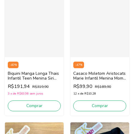
-
47
%
-
40
%
Casaco Moletom Aristocats
Biquini Manga Longa Thais
Marie Infantil Menina Momi
Infantil Teen Menina Siri
H4994 (Rosa)
Kids Sweet Color 40106
R$99,90
R$191,94
R$189,90
R$319,90
(Azul/Rosa/Verde)
12
x
de
R$10,28
3
x
de
R$63,98
sem juros
Comprar
Comprar