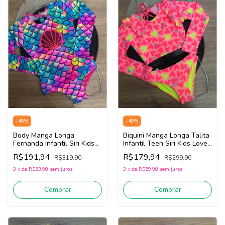
-
40
%
-
40
%
Body Manga Longa
Biquini Manga Longa Talita
Fernanda Infantil Siri Kids
Infantil Teen Siri Kids Love
Mermaid 40053 (Rosa/Azul)
40218 (Rosa)
R$191,94
R$179,94
R$319,90
R$299,90
3
x
de
R$63,98
sem juros
3
x
de
R$59,98
sem juros
Comprar
Comprar