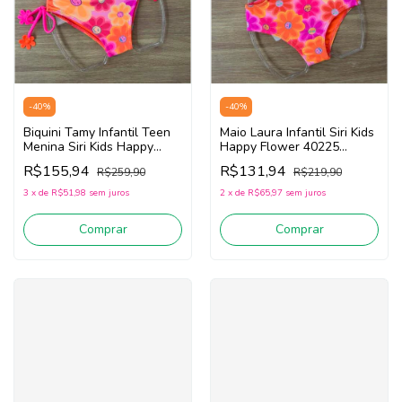
-
40
%
-
40
%
Biquini Tamy Infantil Teen
Maio Laura Infantil Siri Kids
Menina Siri Kids Happy
Happy Flower 40225
Flower 40032
(Rosa/Laranja)
R$155,94
R$131,94
R$259,90
R$219,90
(Rosa/Laranja)
3
x
de
R$51,98
sem juros
2
x
de
R$65,97
sem juros
Comprar
Comprar