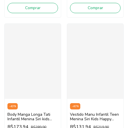
Comprar
Comprar
-
40
%
-
40
%
Body Manga Longa Tati
Vestido Manu Infantil Teen
Infantil Menina Siri kids
Menina Siri Kids Happy
Zebra 40075 (Rosa/Azul)
Flower 40236 (Laranja)
R$173,94
R$131,94
R$289,90
R$219,90