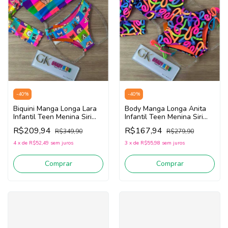
-
40
%
-
40
%
Biquini Manga Longa Lara
Body Manga Longa Anita
Infantil Teen Menina Siri
Infantil Teen Menina Siri
Kids Funny Dog 40237
kids Embolada 40206
R$209,94
R$167,94
R$349,90
R$279,90
(Rosa/Azul/Amarelo)
(Preto/Laranja/Rosa)
4
x
de
R$52,49
sem juros
3
x
de
R$55,98
sem juros
Comprar
Comprar