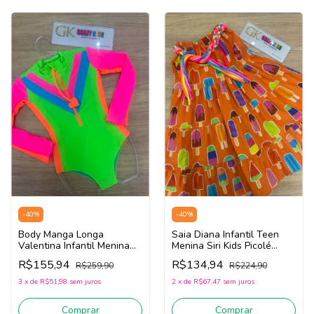
-
40
%
-
40
%
Body Manga Longa
Saia Diana Infantil Teen
Valentina Infantil Menina
Menina Siri Kids Picolé
Siri Kids Happy Flower
40050 (Laranja)
R$155,94
R$134,94
R$259,90
R$224,90
40296 (Verde/Pink)
3
x
de
R$51,98
sem juros
2
x
de
R$67,47
sem juros
Comprar
Comprar