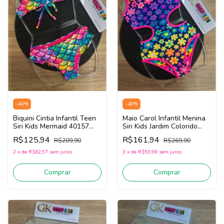
-
40
%
-
40
%
Biquini Cintia Infantil Teen
Maio Carol Infantil Menina
Siri Kids Mermaid 40157
Siri Kids Jardim Colorido
(Rosa/Azul)
Dupla face 40099
R$125,94
R$161,94
R$209,90
R$269,90
(Rosa/Marinho)
2
x
de
R$62,97
sem juros
3
x
de
R$53,98
sem juros
Comprar
Comprar