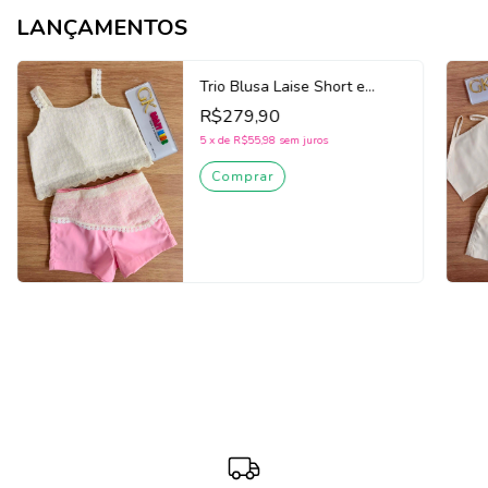
LANÇAMENTOS
Trio Blusa Laise Short e
Lenço Infantil Teen Menina
R$279,90
Gabriela Aquarela 262233
(Off White/Rosa)
5
x
de
R$55,98
sem juros
Comprar