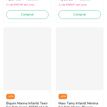
3
x
de
R$57,98
sem juros
2
x
de
R$65,97
sem juros
Comprar
Comprar
-
40
%
-
40
%
Biquini Marina Infantil Teen
Maio Tamy Infantil Menina