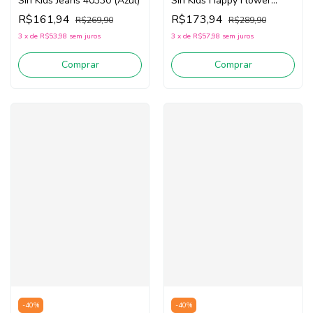
Siri Kids Jeans 40330 (Azul)
Siri Kids Happy Flower
40291 (Laranja/Rosa)
R$161,94
R$173,94
R$269,90
R$289,90
3
x
de
R$53,98
sem juros
3
x
de
R$57,98
sem juros
Comprar
Comprar
-
40
%
-
40
%