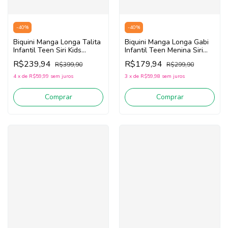
-
40
%
-
40
%
Biquini Manga Longa Talita
Biquini Manga Longa Gabi
Infantil Teen Siri Kids
Infantil Teen Menina Siri
Sereia Candy 40132
Kids Happy Flower 40110
R$239,94
R$179,94
R$399,90
R$299,90
(Rosa/Laranja/Roxo)
(Rosa/Laranja)
4
x
de
R$59,99
sem juros
3
x
de
R$59,98
sem juros
Comprar
Comprar