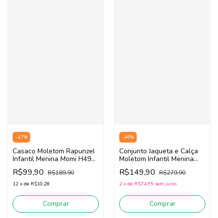
-
47
%
-
46
%
Casaco Moletom Rapunzel
Conjunto Jaqueta e Calça
Infantil Menina Momi H4988
Moletom Infantil Menina
(Pink)
Momi J5853 (Azul)
R$99,90
R$149,90
R$189,90
R$279,90
12
x
de
R$10,28
2
x
de
R$74,95
sem juros
Comprar
Comprar