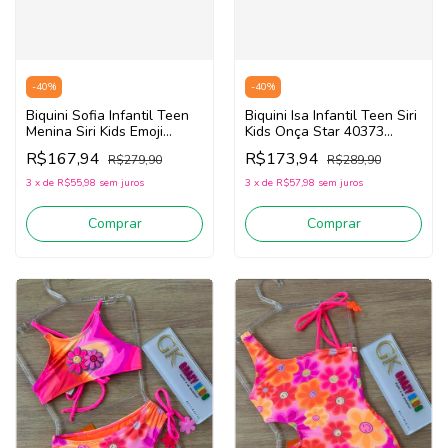
-
40
%
-
40
%
Biquini Sofia Infantil Teen
Biquini Isa Infantil Teen Siri
Menina Siri Kids Emoji
Kids Onça Star 40373
40324 (Preto/Rosa/Verde)
(Preto)
R$167,94
R$173,94
R$279,90
R$289,90
3
x
de
R$55,98
sem juros
3
x
de
R$57,98
sem juros
Comprar
Comprar