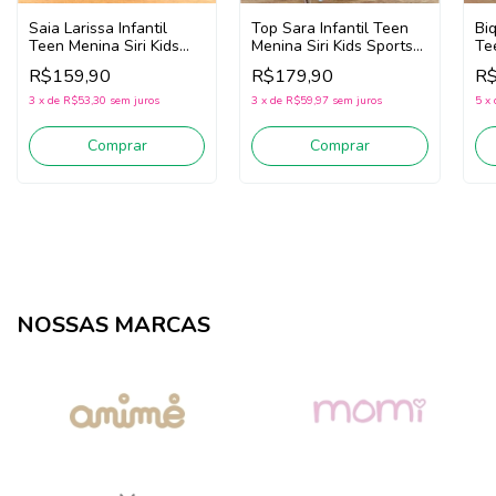
Saia Larissa Infantil
Top Sara Infantil Teen
Biq
Teen Menina Siri Kids
Menina Siri Kids Sports
Tee
Sports Trilobal 44038
Trilobal 44599 (Marinho)
Cr
R$159,90
R$179,90
R$
(Marinho)
3
x
de
R$53,30
sem juros
3
x
de
R$59,97
sem juros
5
x
Comprar
Comprar
NOSSAS MARCAS