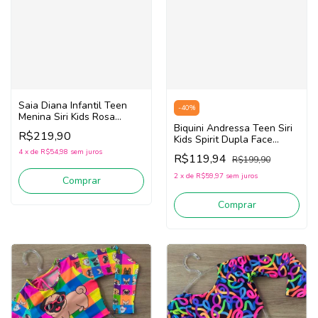
Saia Diana Infantil Teen
-
40
%
Menina Siri Kids Rosa
40265
Biquini Andressa Teen Siri
R$219,90
(Rosa/Laranja/Amarelo)
Kids Spirit Dupla Face
40358 (Verde/Laranja)
4
x
de
R$54,98
sem juros
R$119,94
R$199,90
2
x
de
R$59,97
sem juros
Comprar
Comprar