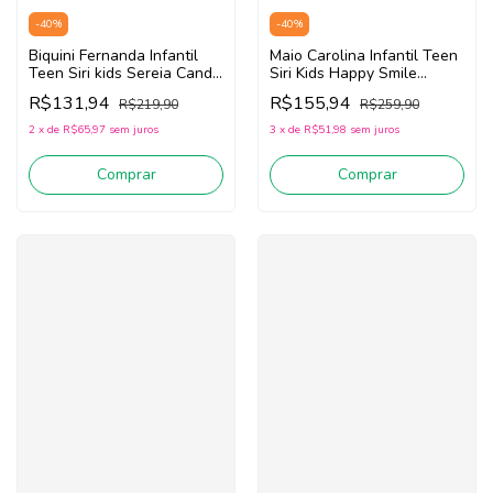
-
40
%
-
40
%
Biquini Fernanda Infantil
Maio Carolina Infantil Teen
Teen Siri kids Sereia Candy
Siri Kids Happy Smile
40209 (Rosa/Laranja/Roxo)
40151 (Verde)
R$131,94
R$155,94
R$219,90
R$259,90
2
x
de
R$65,97
sem juros
3
x
de
R$51,98
sem juros
Comprar
Comprar