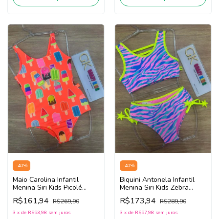
-
40
%
-
40
%
Maio Carolina Infantil
Biquini Antonela Infantil
Menina Siri Kids Picolé
Menina Siri Kids Zebra
40014 (Laranja)
40276 (Rosa/Azul)
R$161,94
R$173,94
R$269,90
R$289,90
3
x
de
R$53,98
sem juros
3
x
de
R$57,98
sem juros