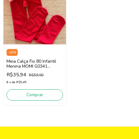
-
40
%
Meia Calça Fio 80 Infantil
Menina MOMI G0341
(Vermelho)
R$35,94
R$59,90
8
x
de
R$5,45
Comprar