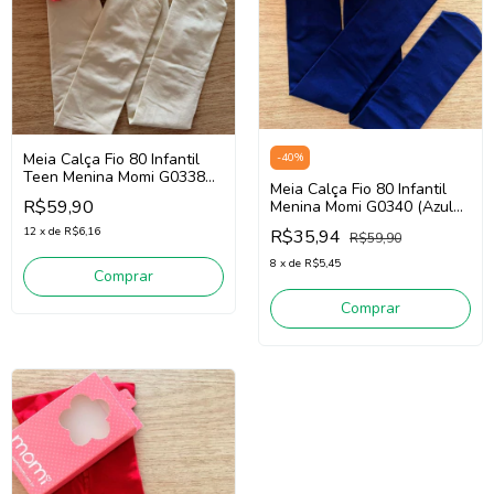
Meia Calça Fio 80 Infantil
-
40
%
Teen Menina Momi G0338
Meia Calça Fio 80 Infantil
(Off White)
R$59,90
Menina Momi G0340 (Azul
Marinho)
12
x
de
R$6,16
R$35,94
R$59,90
8
x
de
R$5,45
Comprar
Comprar