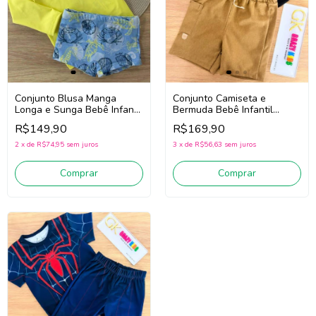
Conjunto Camiseta e
Conjunto Blusa Manga
Bermuda Bebê Infantil
Longa e Sunga Bebê Infantil
Menino Luc.Boo 97266
Menino Luc.Boo 85540
R$169,90
R$149,90
(Preto/Bege)
(Amarelo/Azul)
3
x
de
R$56,63
sem juros
2
x
de
R$74,95
sem juros
Comprar
Comprar