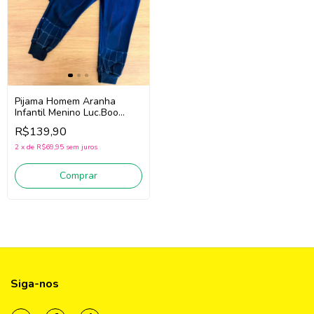
Pijama Homem Aranha
Infantil Menino Luc.Boo
97068 (Marinho)
R$139,90
2
x
de
R$69,95
sem juros
Comprar
Siga-nos