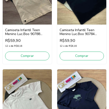
Camiseta Infantil Teen
Camiseta Infantil Teen
Menino Luc.Boo 90788
Menino Luc.Boo 90784
(Laranja Claro)
(Preto)
R$59,90
R$59,90
12
x
de
R$6,16
12
x
de
R$6,16
Comprar
Comprar