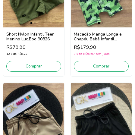
Short Nylon Infantil Teen
Macacão Manga Longa e
Menino Luc.Boo 90826
Chapéu Bebê Infantil
(Verde)
Menino Luc.Boo 85570
R$79,90
R$179,90
(Verde)
12
x
de
R$8,22
3
x
de
R$59,97
sem juros
Comprar
Comprar