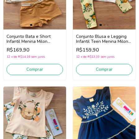
Conjunto Bata e Short
Conjunto Blusa e Legging
Infantil Menina Milon
Infantil Teen Menina Milon
2001743 (Bege)
2001767 (Off
R$169,90
R$159,90
White/Amarelo)
12
x
de
R$14,16
sem juros
12
x
de
R$13,33
sem juros
Comprar
Comprar