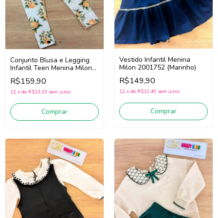
Vestido Infantil Menina
Conjunto Blusa e Legging
Milon 2001752 (Marinho)
Infantil Teen Menina Milon
2001767 (Laranja/Off
R$149,90
R$159,90
White)
12
x
de
R$12,49
sem juros
12
x
de
R$13,33
sem juros
Comprar
Comprar