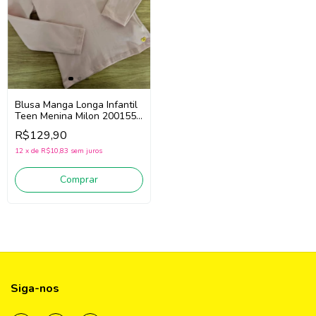
Blusa Manga Longa Infantil
Teen Menina Milon 2001557
(Rosa)
R$129,90
12
x
de
R$10,83
sem juros
Comprar
Siga-nos