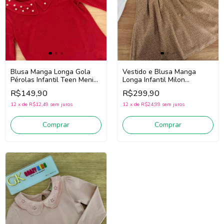
Vestido e Blusa Manga
Blusa Manga Longa Gola
Longa Infantil Milon
Pérolas Infantil Teen Menina
2001473 (Marrom /Off
Milon 2001559 (Vermelho)
R$299,90
R$149,90
White)
12
x
de
R$24,99
sem juros
12
x
de
R$12,49
sem juros
Comprar
Comprar