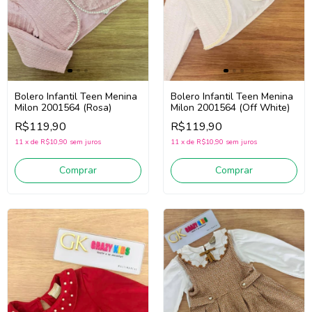
Bolero Infantil Teen Menina
Bolero Infantil Teen Menina
Milon 2001564 (Rosa)
Milon 2001564 (Off White)
R$119,90
R$119,90
11
x
de
R$10,90
sem juros
11
x
de
R$10,90
sem juros
Comprar
Comprar