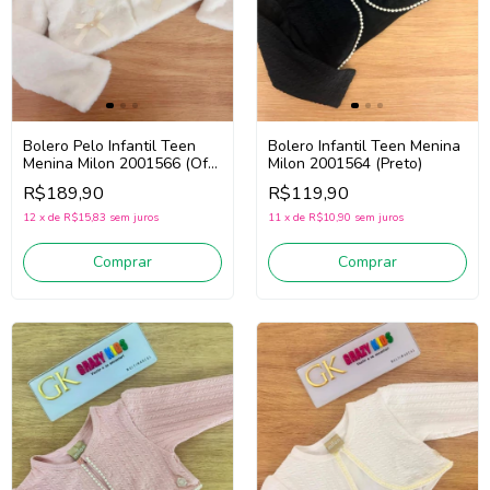
Bolero Pelo Infantil Teen
Bolero Infantil Teen Menina
Menina Milon 2001566 (Off
Milon 2001564 (Preto)
White)
R$189,90
R$119,90
12
x
de
R$15,83
sem juros
11
x
de
R$10,90
sem juros
Comprar
Comprar