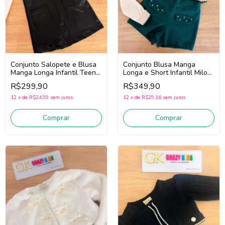
Conjunto Salopete e Blusa
Conjunto Blusa Manga
Manga Longa Infantil Teen
Longa e Short Infantil Milon
Menina Milon 2001616
2001508 (Bege/Verde)
R$299,90
R$349,90
(Preto/Branco)
12
x
de
R$24,99
sem juros
12
x
de
R$29,16
sem juros
Comprar
Comprar