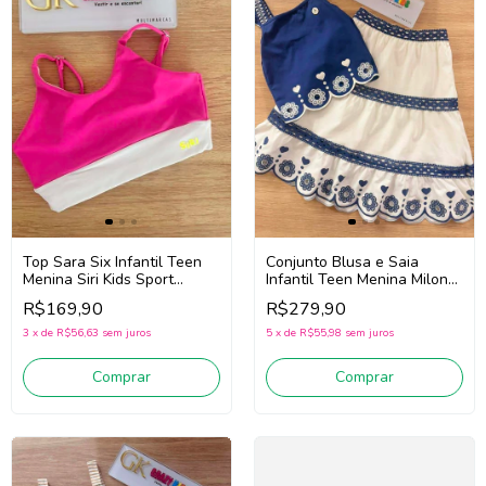
Top Sara Six Infantil Teen
Conjunto Blusa e Saia
Menina Siri Kids Sport
Infantil Teen Menina Milon
Badminton 44787 (Rosa)
2001776 (Marinho/Off
R$169,90
R$279,90
White)
3
x
de
R$56,63
sem juros
5
x
de
R$55,98
sem juros
Comprar
Comprar