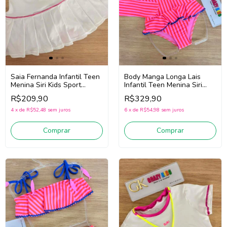
Saia Fernanda Infantil Teen
Body Manga Longa Lais
Menina Siri Kids Sport
Infantil Teen Menina Siri
Badminton 44718 (Branco)
Kids Sardinha 43298
R$209,90
R$329,90
(Rosa/Vermelho/Azul)
4
x
de
R$52,48
sem juros
6
x
de
R$54,98
sem juros
Comprar
Comprar