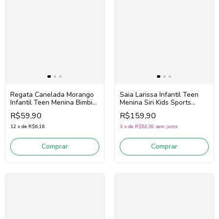
Saia Larissa Infantil Teen
Regata Canelada Morango
Menina Siri Kids Sports
Infantil Teen Menina Bimbi
Trilobal 44038 (Marinho)
Fa828 (Off White)
R$159,90
R$59,90
3
x
de
R$53,30
sem juros
12
x
de
R$6,16
Comprar
Comprar