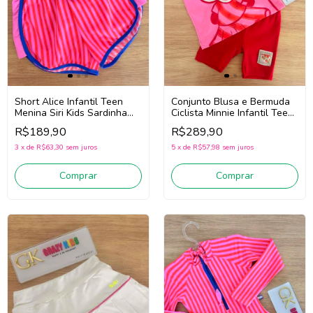
Short Alice Infantil Teen
Conjunto Blusa e Bermuda
Menina Siri Kids Sardinha
Ciclista Minnie Infantil Teen
43016
Menina Animé P6705
R$189,90
R$289,90
(Rosa/Vermelho/Azul)
(Rosa/Vermelho)
3
x
de
R$63,30
sem juros
5
x
de
R$57,98
sem juros
Comprar
Comprar