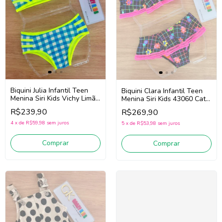
Biquini Julia Infantil Teen
Biquini Clara Infantil Teen
Menina Siri Kids Vichy Limão
Menina Siri Kids 43060 Cats
43216 (Azul/Amarelo)
(Preto / Rosa)
R$239,90
R$269,90
4
x
de
R$59,98
sem juros
5
x
de
R$53,98
sem juros
Comprar
Comprar