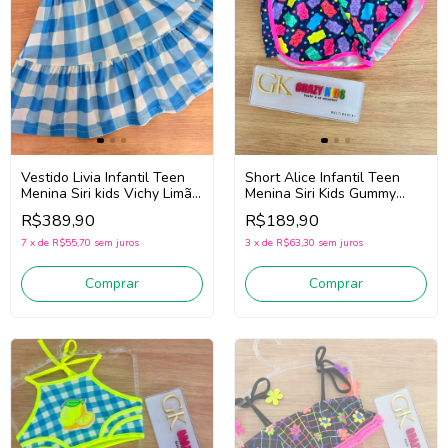
Vestido Livia Infantil Teen
Short Alice Infantil Teen
Menina Siri kids Vichy Limão
Menina Siri Kids Gummy
43284 (Azul/Off White)
43016 (Marinho/Rosa)
R$389,90
R$189,90
7
x
de
R$55,70
sem juros
3
x
de
R$63,30
sem juros
Comprar
Comprar