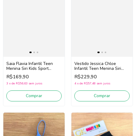
Saia Flavia Infantil Teen
Vestido Jessica Chloe
Menina Siri Kids Sport
Infantil Teen Menina Siri
Beach Tennis 44770
Kids Sport Dança 44760
R$169,90
R$229,90
(Rosa/Branco)
(Azul)
3
x
de
R$56,63
sem juros
4
x
de
R$57,48
sem juros
Comprar
Comprar