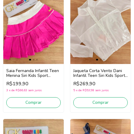
Jaqueta Corta Vento Dani
Saia Fernanda Infantil Teen
Infantil Teen Siri Kids Sport
Menina Siri Kids Sport
Diversão 44695 (Branco)
Badminton 44786 (Rosa)
R$269,90
R$199,90
5
x
de
R$53,98
sem juros
3
x
de
R$66,63
sem juros
Comprar
Comprar