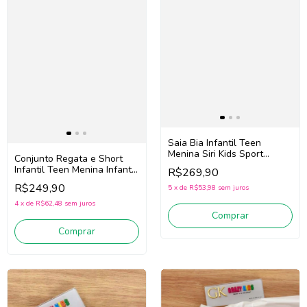
Saia Bia Infantil Teen
Menina Siri Kids Sport
Conjunto Regata e Short
Diversão 44749 (Preto)
Infantil Teen Menina Infanti
R$269,90
95563 (Off) White/Jeans)
R$249,90
5
x
de
R$53,98
sem juros
4
x
de
R$62,48
sem juros
Comprar
Comprar