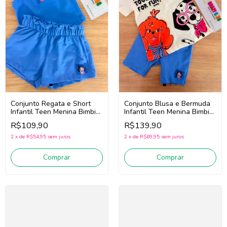
Conjunto Regata e Short
Conjunto Blusa e Bermuda
Infantil Teen Menina Bimbi
Infantil Teen Menina Bimbi
Fb117 (Azul)
Fb121 (Off White/Azul)
R$109,90
R$139,90
2
x
de
R$54,95
sem juros
2
x
de
R$69,95
sem juros
Comprar
Comprar