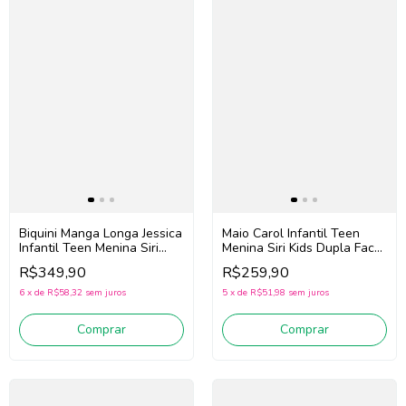
Maio Carol Infantil Teen
Biquini Manga Longa Jessica
Menina Siri Kids Dupla Face
Infantil Teen Menina Siri
43099 Gummy (Rosa
Kids Vichy Limão 43246
R$259,90
R$349,90
/Marinho)
(Azul/Amarelo)
5
x
de
R$51,98
sem juros
6
x
de
R$58,32
sem juros
Comprar
Comprar