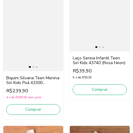
Laço Sereia Infantil Teen
Siri Kids 43740 (Rosa Neon)
R$39,90
Biquini Silvana Teen Menina
9
x
de
R$5,39
Siri Kids Poá 43300
(Preto/Branco)
Comprar
R$239,90
4
x
de
R$59,98
sem juros
Comprar