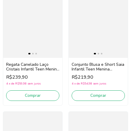
Regata Canelado Laço
Conjunto Blusa e Short Saia
Cristais Infantil Teen Menina
Infantil Teen Menina
Pituchinhus 30716 (Off
Vic.Vicky 96845 (Off
R$239,90
R$219,90
White)
White/Bege Claro)
4
x
de
R$59,98
sem juros
4
x
de
R$54,98
sem juros
Comprar
Comprar