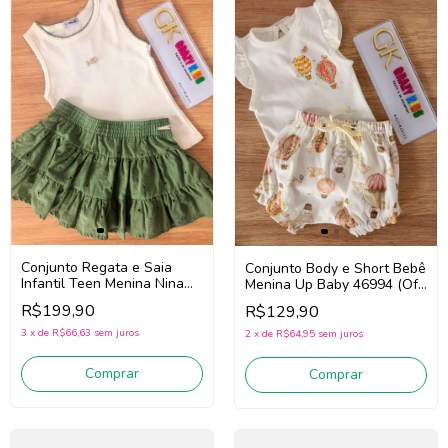
Conjunto Regata e Saia
Conjunto Body e Short Bebê
Infantil Teen Menina Nina
Menina Up Baby 46994 (Off
Go! 2263027 (Off
White)
R$199,90
R$129,90
White/Verde)
3
x
de
R$66,63
sem juros
2
x
de
R$64,95
sem juros
Comprar
Comprar