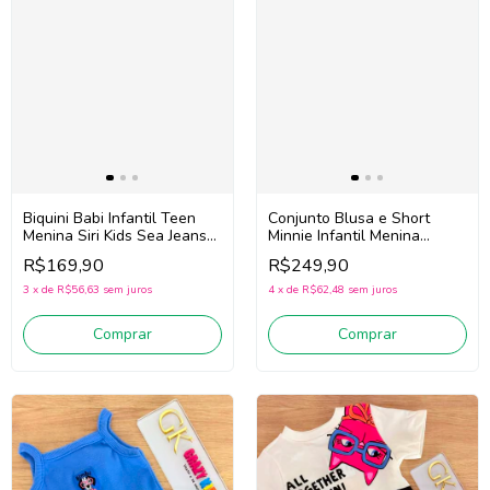
Biquini Babi Infantil Teen
Conjunto Blusa e Short
Menina Siri Kids Sea Jeans
Minnie Infantil Menina
43067 (Azul)
Animé P6718
R$169,90
R$249,90
(Bege/Amarelo/Azul)
3
x
de
R$56,63
sem juros
4
x
de
R$62,48
sem juros
Comprar
Comprar