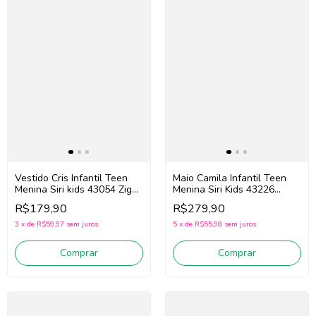
Vestido Cris Infantil Teen
Maio Camila Infantil Teen
Menina Siri kids 43054 Zig
Menina Siri Kids 43226
Zag (Rosa)
Vichy Limão (Azul/Amarelo)
R$179,90
R$279,90
3
x
de
R$59,97
sem juros
5
x
de
R$55,98
sem juros
Comprar
Comprar