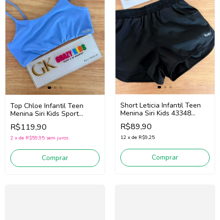
Short Leticia Infantil Teen
Top Chloe Infantil Teen
Menina Siri Kids 43348
Menina Siri Kids Sport
(Preto)
Dança 44714 (Azul)
R$89,90
R$119,90
12
x
de
R$9,25
2
x
de
R$59,95
sem juros
Comprar
Comprar