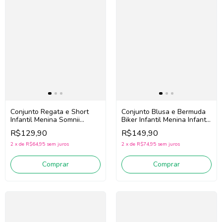
Conjunto Regata e Short
Conjunto Blusa e Bermuda
Infantil Menina Somnii
Biker Infantil Menina Infanti
3263069 (Rosa/Verde)
94946 (Off White/Verde)
R$129,90
R$149,90
2
x
de
R$64,95
sem juros
2
x
de
R$74,95
sem juros
Comprar
Comprar