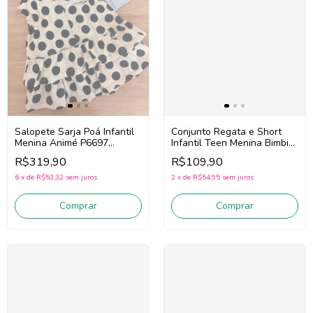
Salopete Sarja Poá Infantil
Conjunto Regata e Short
Menina Animé P6697
Infantil Teen Menina Bimbi
(Bege/Preto)
Fb157 (Verde)
R$319,90
R$109,90
6
x
de
R$53,32
sem juros
2
x
de
R$54,95
sem juros
Comprar
Comprar