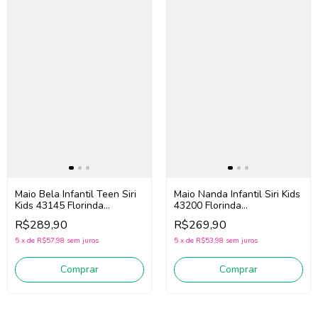
Maio Bela Infantil Teen Siri
Maio Nanda Infantil Siri Kids
Kids 43145 Florinda
43200 Florinda
(Amarelo/Rosa/Roxo)
(/Amarelo/Rosa/Roxo)
R$289,90
R$269,90
5
x
de
R$57,98
sem juros
5
x
de
R$53,98
sem juros
Comprar
Comprar