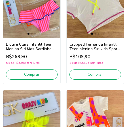
Biquini Clara Infantil Teen
Cropped Fernanda Infantil
Menina Siri Kids Sardinha
Teen Menina Siri kids Sport
43060
44788 Badminton (Branco)
R$269,90
R$109,90
(Rosa/Vermelho/Azul)
5
x
de
R$53,98
sem juros
2
x
de
R$54,95
sem juros
Comprar
Comprar