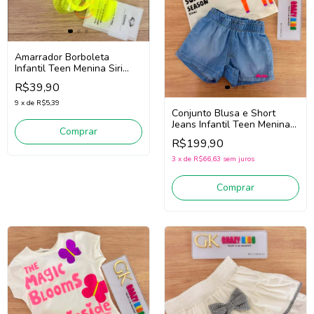
Amarrador Borboleta
Infantil Teen Menina Siri
Kids 43739 (Amarelo Neon)
R$39,90
9
x
de
R$5,39
Conjunto Blusa e Short
Jeans Infantil Teen Menina
Comprar
Bimbi Fb177 (Off
R$199,90
White/Jeans)
3
x
de
R$66,63
sem juros
Comprar