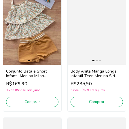
Conjunto Bata e Short
Body Anita Manga Longa
Infantil Menina Milon
Infantil Teen Menina Siri
2001743 (Bege)
Kids 43206 Picolé
R$169,90
R$289,90
(Rosa/Lilás/Amarelo)
3
x
de
R$56,63
sem juros
5
x
de
R$57,98
sem juros
Comprar
Comprar