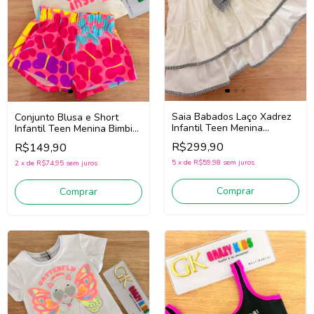
Saia Babados Laço Xadrez
Conjunto Blusa e Short
Infantil Teen Menina
Infantil Teen Menina Bimbi
Pituchinhus 30715 (Off
Fb203 (Off White/Rosa)
R$299,90
R$149,90
White)
5
x
de
R$59,98
sem juros
2
x
de
R$74,95
sem juros
Comprar
Comprar