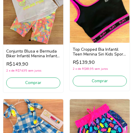
Top Cropped Bia Infantil
Conjunto Blusa e Bermuda
Teen Menina Siri Kids Sport
Biker Infantil Menina Infanti
Diversão 44750 (Preto)
95319 (Branco/Rosa)
R$139,90
R$149,90
2
x
de
R$69,95
sem juros
2
x
de
R$74,95
sem juros
Comprar
Comprar