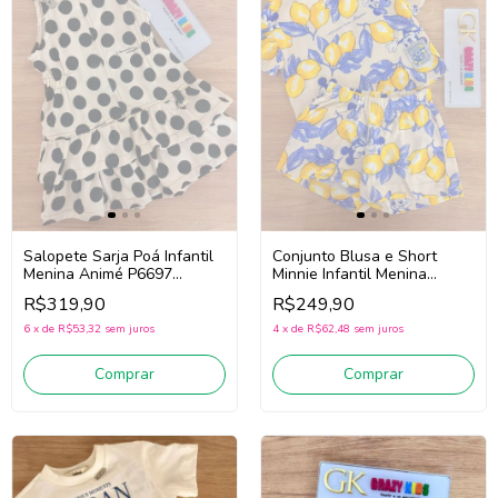
Salopete Sarja Poá Infantil
Conjunto Blusa e Short
Menina Animé P6697
Minnie Infantil Menina
(Bege/Preto)
Animé P6718
R$319,90
R$249,90
(Bege/Amarelo/Azul)
6
x
de
R$53,32
sem juros
4
x
de
R$62,48
sem juros
Comprar
Comprar