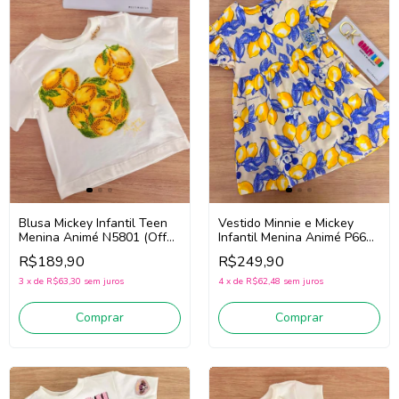
Blusa Mickey Infantil Teen
Vestido Minnie e Mickey
Menina Animé N5801 (Off
Infantil Menina Animé P6666
White/Amarelo)
(Bege/Amarelo/Azul)
R$189,90
R$249,90
3
x
de
R$63,30
sem juros
4
x
de
R$62,48
sem juros
Comprar
Comprar