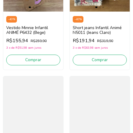
-
40
%
-
40
%
Vestido Minnie Infantil
Short jeans Infantil Animé
ANIMÉ P6432 (Bege)
N5011 (Jeans Claro)
R$155,94
R$191,94
R$259,90
R$319,90
3
x
de
R$51,98
sem juros
3
x
de
R$63,98
sem juros
Comprar
Comprar