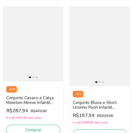
-
40
%
-
40
%
Conjunto Casaco e Calça
Moletom Minnie Infantil
Conjunto Blusa e Short
Teen Menina Animé N5650
Ursinho Pooh Infantil
R$287,94
R$479,90
(Bege)
Menina Animé P6510 (Off
R$197,94
R$329,90
White/Rosa)
5
x
de
R$57,59
sem juros
3
x
de
R$65,98
sem juros
Comprar