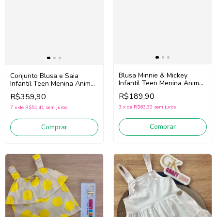
Blusa Minnie & Mickey
Conjunto Blusa e Saia
Infantil Teen Menina Animé
Infantil Teen Menina Animé
N5795 (Off White)
N6400 (Off White/Azul)
R$189,90
R$359,90
3
x
de
R$63,30
sem juros
7
x
de
R$51,41
sem juros
Comprar
Comprar