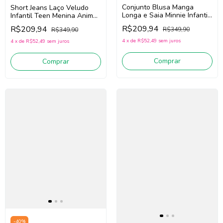
Conjunto Blusa Manga
Short Jeans Laço Veludo
Longa e Saia Minnie Infantil
Infantil Teen Menina Animé
Animé P6513
N5445 (Jeans Médio)
R$209,94
R$209,94
R$349,90
R$349,90
(Bege/Vermelho)
4
x
de
R$52,49
sem juros
4
x
de
R$52,49
sem juros
Comprar
Comprar
-
40
%