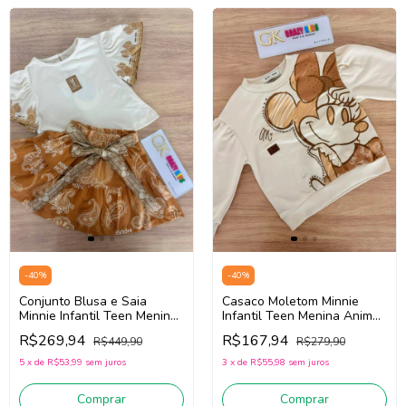
-
40
%
-
40
%
Conjunto Blusa e Saia
Casaco Moletom Minnie
Minnie Infantil Teen Menina
Infantil Teen Menina Animé
Animé N5699 (Off
N5358 (Off White/Bege)
R$269,94
R$167,94
R$449,90
R$279,90
White/Bege Escuro)
5
x
de
R$53,99
sem juros
3
x
de
R$55,98
sem juros
Comprar
Comprar