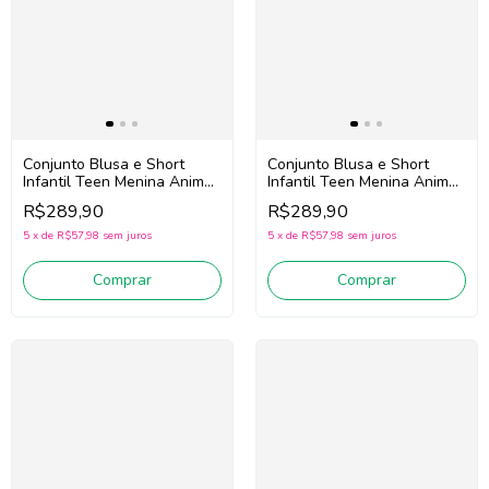
Conjunto Blusa e Short
Conjunto Blusa e Short
Infantil Teen Menina Animé
Infantil Teen Menina Animé
N6040 (Off White/Azul)
N6085 (Bege/Amarelo)
R$289,90
R$289,90
5
x
de
R$57,98
sem juros
5
x
de
R$57,98
sem juros
Comprar
Comprar