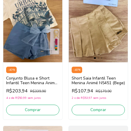
-
40
%
-
40
%
Conjunto Blusa e Short
Short Saia Infantil Teen
Infantil Teen Menina Animé
Menina Animé N5451 (Bege)
N5746 (Off White/Azul)
R$203,94
R$107,94
R$339,90
R$179,90
4
x
de
R$50,99
sem juros
2
x
de
R$53,97
sem juros
Comprar
Comprar