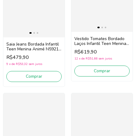
Vestido Tomates Bordado
Laços Infantil Teen Menina
Saia Jeans Bordada Infantil
Animé P6671 (Rosa)
Teen Menina Animé N5921
R$619,90
(Azul)
R$479,90
12
x
de
R$51,66
sem juros
9
x
de
R$53,32
sem juros
Comprar
Comprar