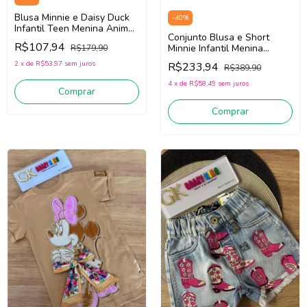
Blusa Minnie e Daisy Duck
-
40
%
Infantil Teen Menina Animé
Conjunto Blusa e Short
N5510 (Off White)
R$107,94
Minnie Infantil Menina
R$179,90
Animé N5709 (Verde/Rosa)
2
x
de
R$53,97
sem juros
R$233,94
R$389,90
4
x
de
R$58,49
sem juros
Comprar
Comprar