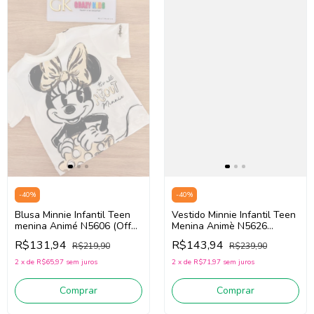
-
40
%
-
40
%
Blusa Minnie Infantil Teen
Vestido Minnie Infantil Teen
menina Animé N5606 (Off
Menina Animè N5626
White)
(Vermelho)
R$131,94
R$143,94
R$219,90
R$239,90
2
x
de
R$65,97
sem juros
2
x
de
R$71,97
sem juros
Comprar
Comprar