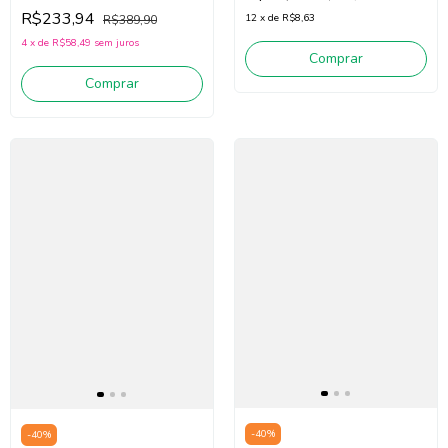
N5739 (Off White/Preto)
R$233,94
12
x
de
R$8,63
R$389,90
4
x
de
R$58,49
sem juros
Comprar
Comprar
-
40
%
-
40
%