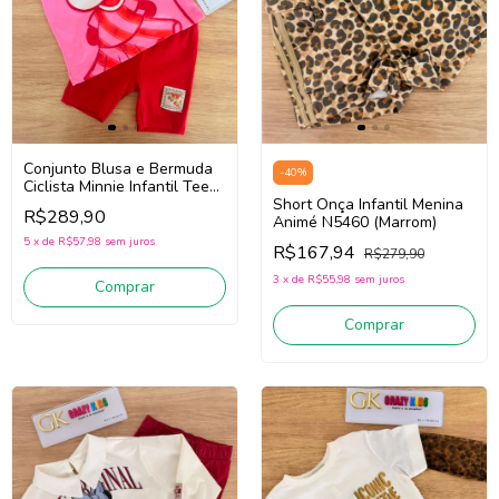
Conjunto Blusa e Bermuda
-
40
%
Ciclista Minnie Infantil Teen
Short Onça Infantil Menina
Menina Animé P6705
R$289,90
Animé N5460 (Marrom)
(Rosa/Vermelho)
5
x
de
R$57,98
sem juros
R$167,94
R$279,90
3
x
de
R$55,98
sem juros
Comprar
Comprar