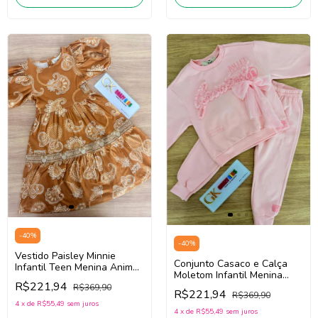
-
40
%
-
40
%
Vestido Paisley Minnie
Conjunto Casaco e Calça
Infantil Teen Menina Animé
Moletom Infantil Menina
N5553 (Bege Escuro)
R$221,94
Animé P6551 (Rosa)
R$369,90
R$221,94
R$369,90
4
x
de
R$55,49
sem juros
4
x
de
R$55,49
sem juros