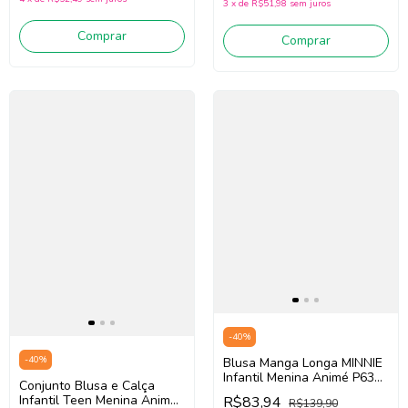
3
x
de
R$51,98
sem juros
Comprar
Comprar
-
40
%
-
40
%
Blusa Manga Longa MINNIE
Infantil Menina Animé P6351
Conjunto Blusa e Calça
(Preto)
Infantil Teen Menina Animé
R$83,94
R$139,90