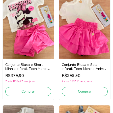
Conjunto Blusa e Short
Conjunto Blusa e Saia
Minnie Infantil Teen Menina
Infantil Teen Menina Animé
Animé N6082 (Off
N6397 (Off White/Rosa)
R$379,90
R$399,90
White/Rosa)
7
x
de
R$54,27
sem juros
7
x
de
R$57,13
sem juros
Comprar
Comprar