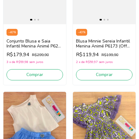
-
40
%
-
40
%
Conjunto Blusa e Saia
Blusa Minnie Sereia Infantil
Infantil Menina Animé P6270
Menina Animé P6173 (Off
(Off White/Rosa)
White)
R$179,94
R$119,94
R$299,90
R$199,90
3
x
de
R$59,98
sem juros
2
x
de
R$59,97
sem juros
Comprar
Comprar