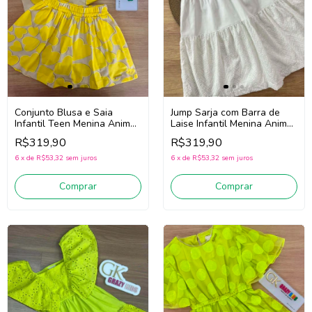
Conjunto Blusa e Saia
Jump Sarja com Barra de
Infantil Teen Menina Animé
Laise Infantil Menina Animé
N6084 (Bege/Amarelo)
P5836 (Off White)
R$319,90
R$319,90
6
x
de
R$53,32
sem juros
6
x
de
R$53,32
sem juros
Comprar
Comprar