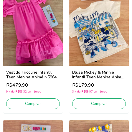
Blusa Mickey & Minnie
Vestido Tricoline Infantil
Infantil Teen Menina Animé
Teen Menina Animé N5964
P6640 (Off White)
(Rosa)
R$179,90
R$479,90
3
x
de
R$59,97
sem juros
9
x
de
R$53,32
sem juros
Comprar
Comprar