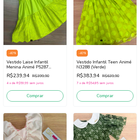
-
40
%
-
40
%
Vestido Laise Infantil
Vestido Infantil Teen Animé
Menina Animé P5287
N3288 (Verde)
(Verde)
R$239,94
R$383,94
R$399,90
R$639,90
4
x
de
R$59,99
sem juros
7
x
de
R$54,85
sem juros
Comprar
Comprar