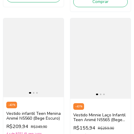
Comprar
-
40
%
-
40
%
Vestido infantil Teen Menina
Vestido Minnie Laço Infantil
Animé N5560 (Bege Escuro)
Teen Animé N5565 (Bege
Escuro)
R$209,94
R$349,90
R$155,94
R$259,90
4
x
de
R$52,49
sem juros