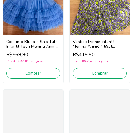
Conjunto Blusa e Saia Tule
Vestido Minnie Infantil
Infantil Teen Menina Animé
Menina Animé N5935
N6400 (Off White/Azul)
(Roxo/Verde)
R$569,90
R$419,90
11
x
de
R$51,81
sem juros
8
x
de
R$52,49
sem juros
Comprar
Comprar