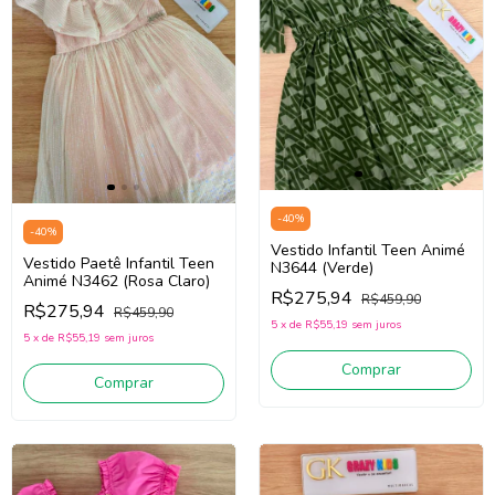
-
40
%
-
40
%
Vestido Infantil Teen Animé
Vestido Paetê Infantil Teen
N3644 (Verde)
Animé N3462 (Rosa Claro)
R$275,94
R$459,90
R$275,94
R$459,90
5
x
de
R$55,19
sem juros
5
x
de
R$55,19
sem juros
Comprar
Comprar