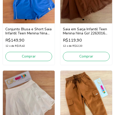
Conjunto Blusa e Short Saia
Saia em Sarja Infantil Teen
Infantil Teen Menina Nina
Menina Nina Go! 2263016
Go! 2263047 (Off
(Marrom)
R$149,90
R$119,90
White/Azul)
12
x
de
R$15,42
12
x
de
R$12,33
Comprar
Comprar