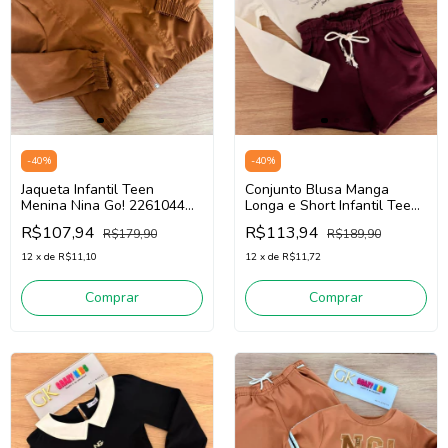
-
40
%
-
40
%
Jaqueta Infantil Teen
Conjunto Blusa Manga
Menina Nina Go! 2261044
Longa e Short Infantil Teen
(Ocre)
Menina Nina Go! 2261028
R$107,94
R$113,94
R$179,90
R$189,90
(Off White/Bordô)
12
x
de
R$11,10
12
x
de
R$11,72
Comprar
Comprar