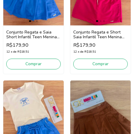
Conjunto Regata e Saia
Conjunto Regata e Short
Short Infantil Teen Menina
Saia Infantil Teen Menina
Nina Go! 2263033 (Off
Nina Go! 2263032 (Off
R$179,90
R$179,90
White/Azul)
White/Pink)
12
x
de
R$18,51
12
x
de
R$18,51
Comprar
Comprar