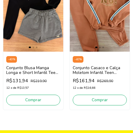
-
40
%
-
40
%
Conjunto Blusa Manga
Conjunto Casaco e Calça
Longa e Short Infantil Teen
Moletom Infantil Teen
Menina Nina Go! 2261026
Menina Nina Go! 2261041
R$131,94
R$161,94
R$219,90
R$269,90
(Preto/Cinza)
(Marrom(
12
x
de
R$13,57
12
x
de
R$16,66
Comprar
Comprar