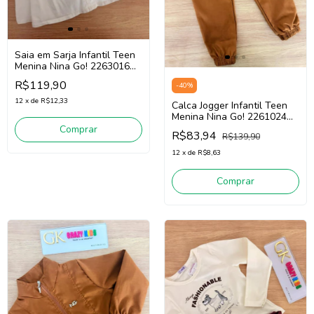
Saia em Sarja Infantil Teen
Menina Nina Go! 2263016
(Off White)
R$119,90
-
40
%
12
x
de
R$12,33
Calca Jogger Infantil Teen
Menina Nina Go! 2261024
(Ocre)
Comprar
R$83,94
R$139,90
12
x
de
R$8,63
Comprar