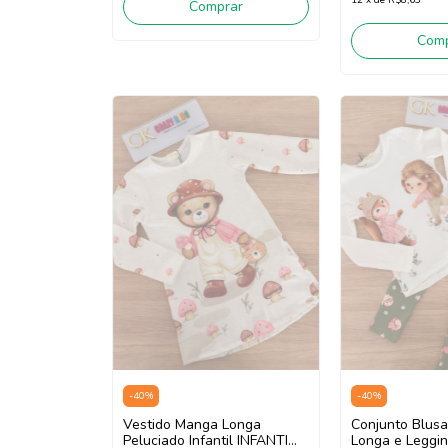
Comprar
Comp
-
40
%
-
40
%
Vestido Manga Longa
Conjunto Blus
Peluciado Infantil INFANTI
Longa e Legging