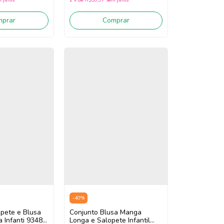
mprar
Comprar
-
40
%
pete e Blusa
Conjunto Blusa Manga
a Infanti 93486
Longa e Salopete Infantil