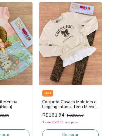
-
40
%
Conjunto Casaco Moletom e
il Menina
Legging Infantil Teen Menina
 (Rosa)
Infanti 89756 (Bege
R$161,94
R$269,90
99,90
Claro/Marrom)
3
x
de
R$53,98
sem juros
Comprar
mprar