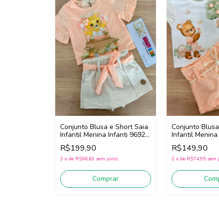
Conjunto Blusa e Short Saia
Conjunto Blusa
Infantil Menina Infanti 96922
Infantil Menina
(Laranja/Off White)
(Off White/Lar
R$199,90
R$149,90
3
x
de
R$66,63
sem juros
2
x
de
R$74,95
sem 
Comprar
Comp