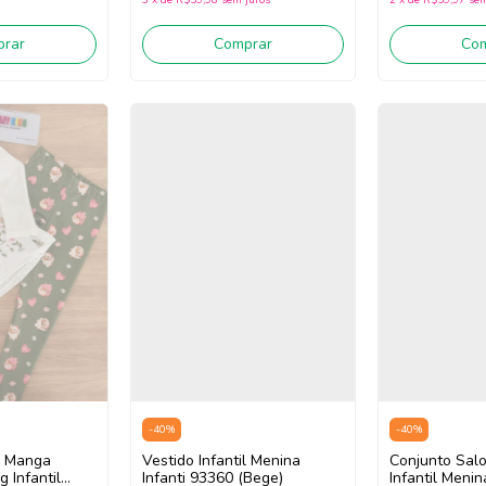
Comprar
Co
rar
-
40
%
-
40
%
a Manga
Vestido Infantil Menina
Conjunto Salo
 Infantil
Infanti 93360 (Bege)
Infantil Menin