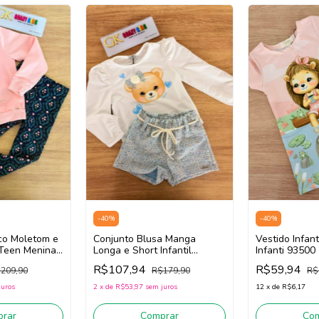
-
40
%
-
40
%
co Moletom e
Conjunto Blusa Manga
Vestido Infant
l Teen Menina
Longa e Short Infantil
Infanti 93500
Rosa/Azul)
Menina Infanti 92607 (Off
R$107,94
R$59,94
209,90
R$179,90
R$
White/Azul)
juros
2
x
de
R$53,97
sem juros
12
x
de
R$6,17
rar
Comprar
Co