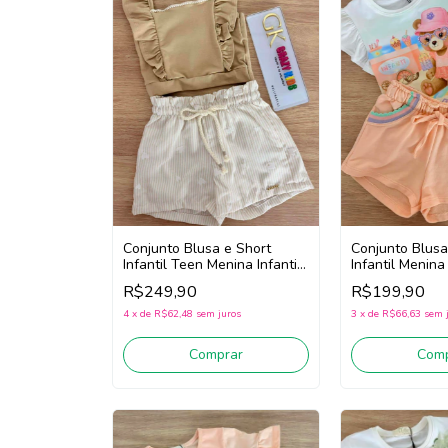
Conjunto Blusa e Short
Conjunto Blusa
Infantil Teen Menina Infanti
Infantil Menina
96665 (Bege/Off White)
(Off White/Lar
R$249,90
R$199,90
4
x
de
R$62,48
sem juros
3
x
de
R$66,63
sem 
Comprar
Comp