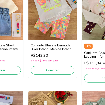
a e Short
Conjunto Blusa e Bermuda
-
40
%
enina Infanti
Biker Infantil Menina Infanti
ite/Jeans)
95319 (Branco/Rosa)
Conjunto Cas
R$149,90
Legging Infan
Infanti 89624
juros
2
x
de
R$74,95
sem juros
R$131,94
R
Bordô)
2
x
de
R$65,97
sem
rar
Comprar
Co