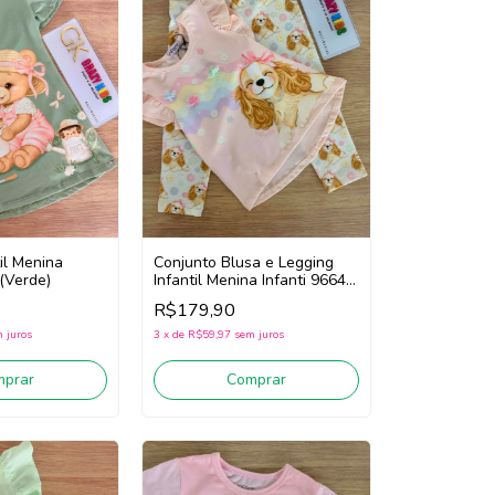
il Menina
Conjunto Blusa e Legging
 (Verde)
Infantil Menina Infanti 96643
(Rosa/Verde)
R$179,90
 juros
3
x
de
R$59,97
sem juros
mprar
Comprar