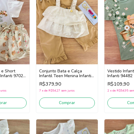
Conjunto Bata e Calça
 e Short
Vestido Infant
Infantil Teen Menina Infanti
 Infanti 97022
Infanti 94482
97090 (Off White/Bege)
e)
R$379,90
R$109,90
7
x
de
R$54,27
sem juros
juros
2
x
de
R$54,95
sem
Comprar
rar
Co