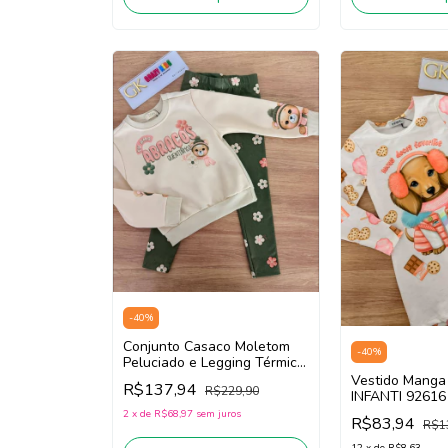
-
40
%
Conjunto Casaco Moletom
-
40
%
Peluciado e Legging Térmica
Infantil Infanti 89623 (Off
Vestido Manga 
R$137,94
R$229,90
White /Verde)
INFANTI 92616 
2
x
de
R$68,97
sem juros
R$83,94
R$1
12
x
de
R$8,63