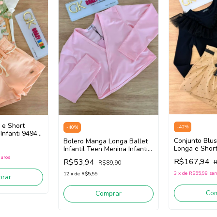
 e Short
-
40
%
-
40
%
 Infanti 94942
Conjunto Blu
anja)
Bolero Manga Longa Ballet
Longa e Short
Infantil Teen Menina Infanti
Menina Infant
85708 (Rosa Claro)
juros
R$167,94
R$53,94
R
R$89,90
(Preto/Bege)
3
x
de
R$55,98
sem
12
x
de
R$5,55
rar
Co
Comprar