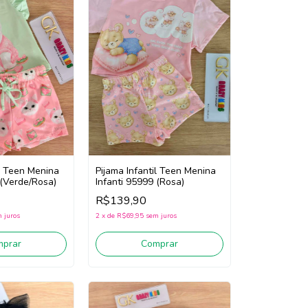
il Teen Menina
Pijama Infantil Teen Menina
 (Verde/Rosa)
Infanti 95999 (Rosa)
R$139,90
 juros
2
x
de
R$69,95
sem juros
mprar
Comprar