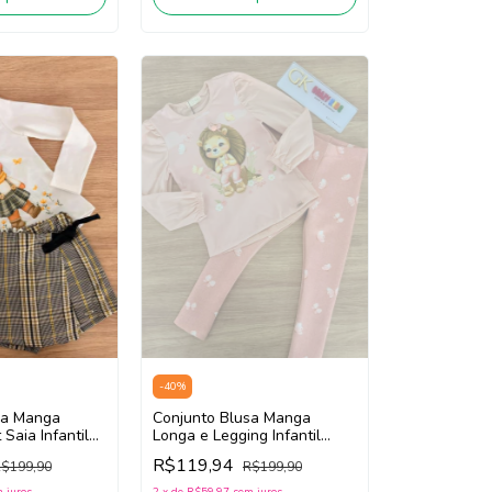
-
40
%
sa Manga
Conjunto Blusa Manga
Saia Infantil
Longa e Legging Infantil
3 (Off White/
INFANTI 89425 (Nude/ Rosa
R$119,94
$199,90
R$199,90
lo)
Médio)
 juros
2
x
de
R$59,97
sem juros