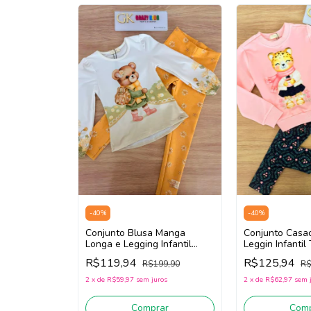
-
40
%
-
40
%
Conjunto Casa
Conjunto Blusa Manga
Leggin Infanti
Longa e Legging Infantil
Infanti 89179 (
Teen Menina Infanti 89421
R$125,94
R$119,94
R$
R$199,90
(Off White/Amarelo)
2
x
de
R$62,97
sem 
2
x
de
R$59,97
sem juros
Comp
Comprar