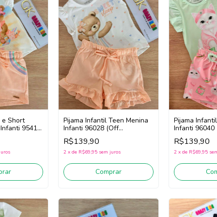
 e Short
Pijama Infantil Teen Menina
Pijama Infant
 Infanti 95412
Infanti 96028 (Off
Infanti 96040
anja)
White/Laranja)
R$139,90
R$139,90
juros
2
x
de
R$69,95
sem juros
2
x
de
R$69,95
sem
rar
Comprar
Co