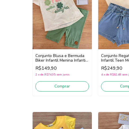
Conjunto Blusa e Bermuda
Conjunto Regat
Biker Infantil Menina Infanti
Infantil Teen M
94946 (Off White/Verde)
95563 (Off) Wh
R$149,90
R$249,90
2
x
de
R$74,95
sem juros
4
x
de
R$62,48
sem 
Comprar
Comp