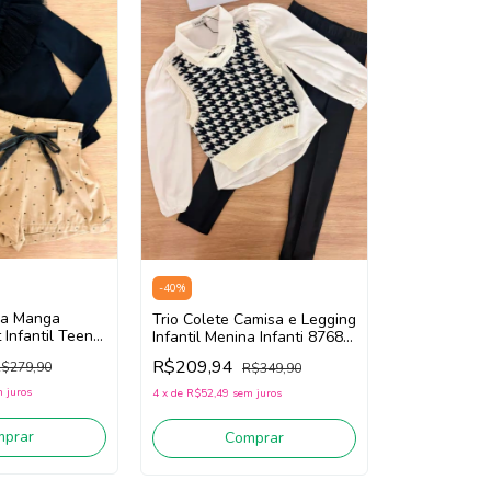
-
40
%
sa Manga
Trio Colete Camisa e Legging
 Infantil Teen
Infantil Menina Infanti 87689
i 92350
(Off White/Preto)
R$209,94
$279,90
R$349,90
 juros
4
x
de
R$52,49
sem juros
mprar
Comprar