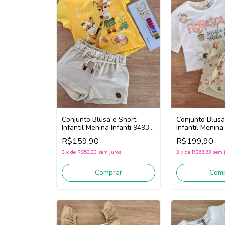
Conjunto Blusa e Short
Conjunto Blusa
Infantil Menina Infanti 94932
Infantil Menina
(Amarelo/Off White)
(Off White/Beg
R$159,90
R$199,90
3
x
de
R$53,30
sem juros
3
x
de
R$66,63
sem 
Comprar
Comp