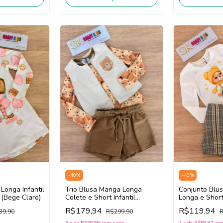
-
40
%
-
40
%
Trio Blusa Manga Longa
Conjunto Blu
Longa Infantil
Colete e Short Infantil
Longa e Short 
(Bege Claro)
Menina INFANTI 94230 (
INFANTI 9183
R$179,94
R$119,94
R$299,90
R
39,90
Bege Claro/ Marrom)
Xadrez Amare
3
x
de
R$59,98
sem juros
2
x
de
R$59,97
sem