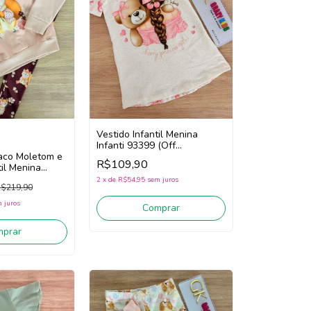
Vestido Infantil Menina
Infanti 93399 (Off
aco Moletom e
White/Rosa)
R$109,90
til Menina
 (Rosa/Vinho
2
x
de
R$54,95
sem juros
$219,90
 juros
Comprar
mprar