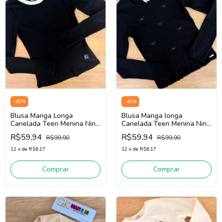
-
40
%
-
40
%
Blusa Manga Longa
Blusa Manga longa
Canelada Teen Menina Nina
Canelada Teen Menina Nina
Go! 2261011 (Preto)
Go! 2261010 (Preto)
R$59,94
R$59,94
R$99,90
R$99,90
12
x
de
R$6,17
12
x
de
R$6,17
Comprar
Comprar