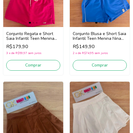
Conjunto Regata e Short
Conjunto Blusa e Short Saia
Saia Infantil Teen Menina
Infantil Teen Menina Nina
Nina Go! 2263032 (Off
Go! 2263047 (Off
R$179,90
R$149,90
White/Pink)
White/Azul)
3
x
de
R$59,97
sem juros
2
x
de
R$74,95
sem juros
Comprar
Comprar