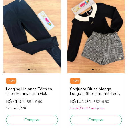
-
40
%
-
40
%
Legging Helanca Térmica
Conjunto Blusa Manga
Teen Menina Nina Go!
Longa e Short Infantil Teen
2261006 (Preto)
Menina Nina Go! 2261026
R$71,94
R$131,94
R$119,90
R$219,90
(Preto/Cinza)
12
x
de
R$7,40
2
x
de
R$65,97
sem juros
Comprar
Comprar