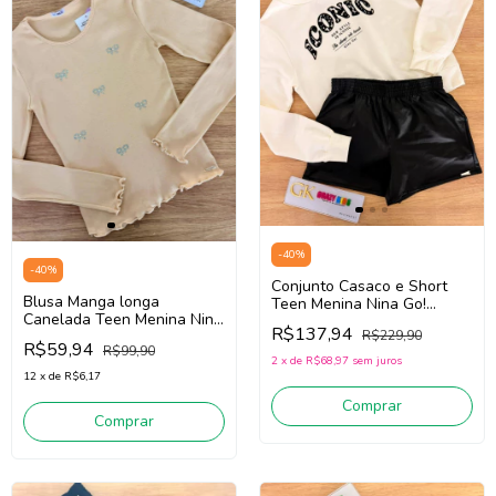
-
40
%
-
40
%
Conjunto Casaco e Short
Blusa Manga longa
Teen Menina Nina Go!
Canelada Teen Menina Nina
2261036 (Off White/Preto)
R$137,94
R$229,90
Go! 2261010 (Bege Claro)
R$59,94
R$99,90
2
x
de
R$68,97
sem juros
12
x
de
R$6,17
Comprar
Comprar