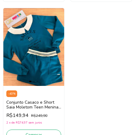
-
40
%
Conjunto Casaco e Short
Saia Moletom Teen Menina
Nina Go! 2261037 (Azul)
R$149,94
R$249,90
2
x
de
R$74,97
sem juros
Comprar