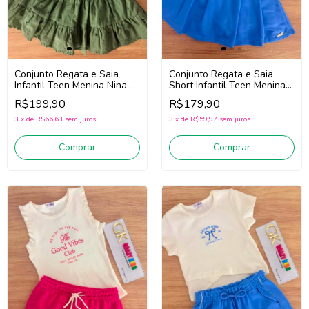
Conjunto Regata e Saia
Conjunto Regata e Saia
Infantil Teen Menina Nina
Short Infantil Teen Menina
Go! 2263027 (Off
Nina Go! 2263033 (Off
R$199,90
R$179,90
White/Verde)
White/Azul)
3
x
de
R$66,63
sem juros
3
x
de
R$59,97
sem juros
Comprar
Comprar