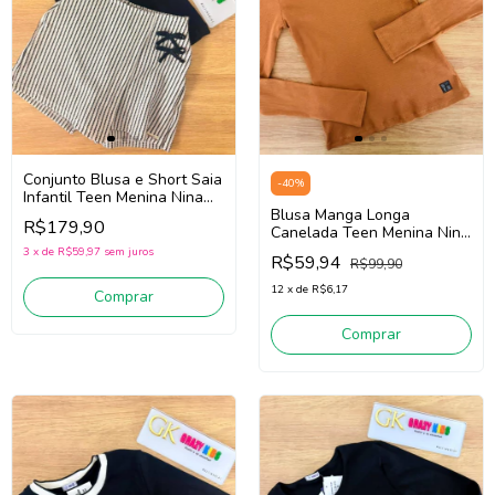
Conjunto Blusa e Short Saia
-
40
%
Infantil Teen Menina Nina
Go! 2263036 (Preto/Off
Blusa Manga Longa
R$179,90
White)
Canelada Teen Menina Nina
Go! 2261011 (Bege Escuro)
3
x
de
R$59,97
sem juros
R$59,94
R$99,90
12
x
de
R$6,17
Comprar
Comprar