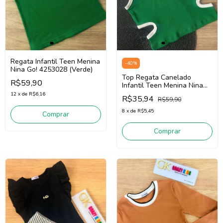
Regata Infantil Teen Menina
-
40
%
Nina Go! 4253028 (Verde)
Top Regata Canelado
R$59,90
Infantil Teen Menina Nina
Go! 2253001 (Verde)
12
x
de
R$6,16
R$35,94
R$59,90
8
x
de
R$5,45
Comprar
Comprar