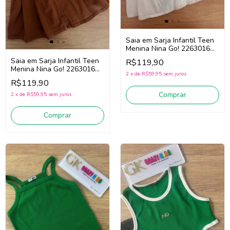
Saia em Sarja Infantil Teen
Menina Nina Go! 2263016
(Off White)
Saia em Sarja Infantil Teen
R$119,90
Menina Nina Go! 2263016
2
x
de
R$59,95
sem juros
(Marrom)
R$119,90
Comprar
2
x
de
R$59,95
sem juros
Comprar