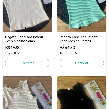
Regata Canelada Infantil
Regata Canelada Infantil
Teen Menina Somnii
Teen Menina Somnii
4253011 (Off White)
4253012 (Verde Claro)
R$49,90
R$54,90
12
x
de
R$5,13
12
x
de
R$5,65
Comprar
Comprar