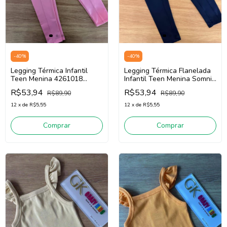
-
40
%
-
40
%
Legging Térmica Infantil
Legging Térmica Flanelada
Teen Menina 4261018
Infantil Teen Menina Somnii
Somnii (Rosa)
4261018 (Marinho)
R$53,94
R$53,94
R$89,90
R$89,90
12
x
de
R$5,55
12
x
de
R$5,55
Comprar
Comprar