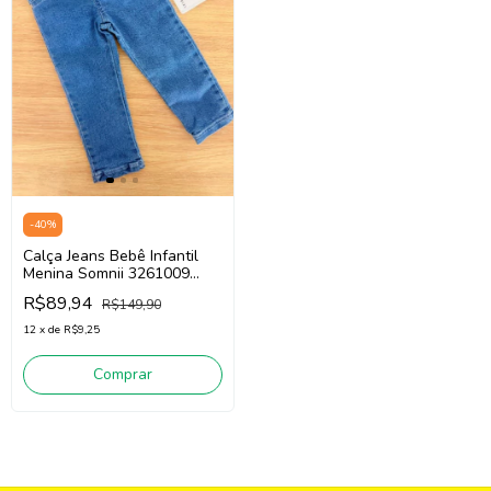
-
40
%
Calça Jeans Bebê Infantil
Menina Somnii 3261009
(Jeans Médio)
R$89,94
R$149,90
12
x
de
R$9,25
Comprar