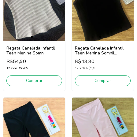
Regata Canelada Infantil
Regata Canelada Infantil
Teen Menina Somnii
Teen Menina Somnii
4253012 (Off White)
4253011 (Preto)
R$54,90
R$49,90
12
x
de
R$5,65
12
x
de
R$5,13
Comprar
Comprar