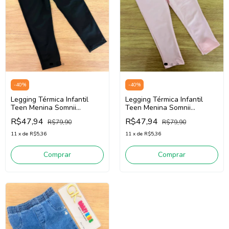
-
40
%
-
40
%
Legging Térmica Infantil
Legging Térmica Infantil
Teen Menina Somnii
Teen Menina Somnii
4261017 (Preto)
4261017 (Rosa)
R$47,94
R$47,94
R$79,90
R$79,90
11
x
de
R$5,36
11
x
de
R$5,36
Comprar
Comprar