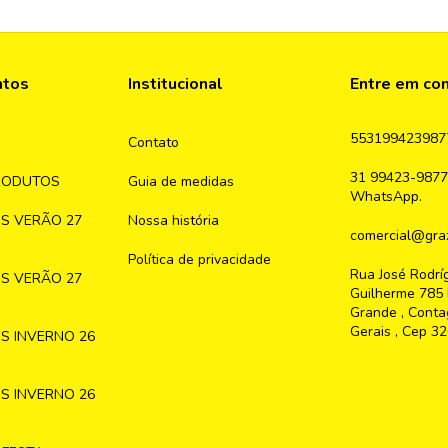
ntos
Institucional
Entre em co
553199423987
Contato
31 99423-9877
RODUTOS
Guia de medidas
WhatsApp.
S VERÃO 27
Nossa história
comercial@graz
Política de privacidade
Rua José Rodrí
S VERÃO 27
Guilherme 785 
Grande , Conta
Gerais , Cep 3
S INVERNO 26
S INVERNO 26