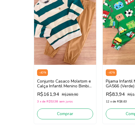
-
40
%
-
40
%
Conjunto Casaco Moletom e
Pijama Infantil
Calça Infantil Menino Bimbi
GA566 (Verde)
GA608 (Verde/Off
R$161,94
R$83,94
R$269,90
R$1
White/Bege)
3
x
de
R$53,98
sem juros
12
x
de
R$8,63
Comprar
Comp