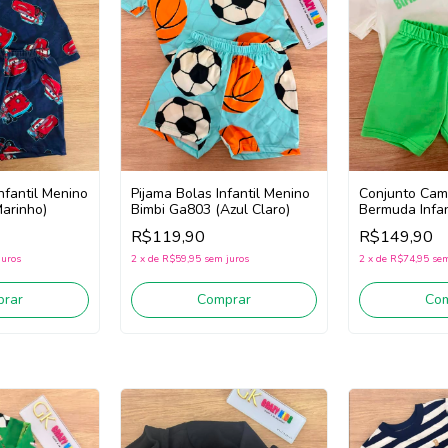
nfantil Menino
Pijama Bolas Infantil Menino
Conjunto Cam
arinho)
Bimbi Ga803 (Azul Claro)
Bermuda Infan
Bimbi Ga834 
R$119,90
R$149,90
juros
2
x
de
R$59,95
sem juros
2
x
de
R$74,95
sem
rar
Comprar
Co