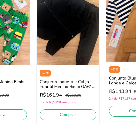
-
40
%
-
40
%
Conjunto Blu
Conjunto Jaqueta e Calça
 Menino Bimbi
Longa e Calça 
Infantil Menino Bimbi GA611
Menino Bimbi
R$143,94
(Preto)
R
/Off White/Mo
R$161,94
R$269,90
39,90
2
x
de
R$71,97
sem
3
x
de
R$53,98
sem juros
Co
Comprar
rar