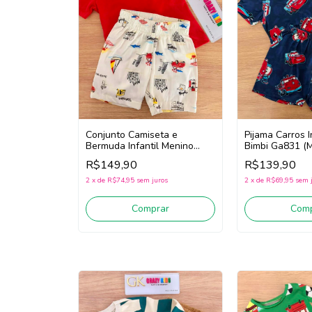
Conjunto Camiseta e
Pijama Carros I
Bermuda Infantil Menino
Bimbi Ga831 (M
Bimbi Ga835
R$149,90
R$139,90
(Vermelho/Bege Claro)
2
x
de
R$74,95
sem juros
2
x
de
R$69,95
sem 
Comprar
Comp