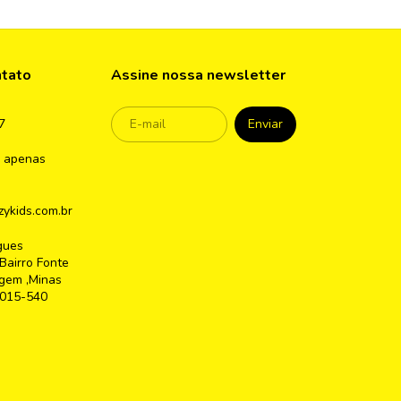
ntato
Assine nossa newsletter
7
 apenas
ykids.com.br
gues
Bairro Fonte
gem ,Minas
2015-540