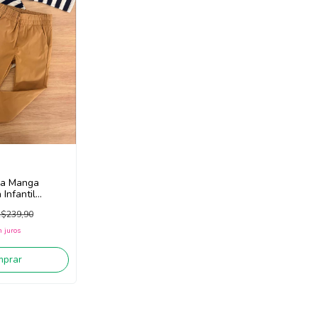
sa Manga
Infantil
 GA620 (Azul
$239,90
starda)
 juros
mprar