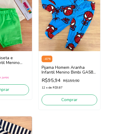
iseta e
-
40
%
til Menino
(Branco/Verde)
Pijama Homem Aranha
Infantil Menino Bimbi GA589
(Azul/Vermelho)
 juros
R$95,94
R$159,90
12
x
de
R$9,87
mprar
Comprar