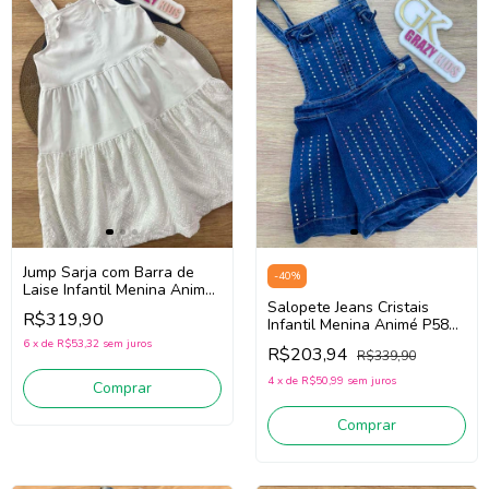
Jump Sarja com Barra de
-
40
%
Laise Infantil Menina Animé
P5836 (Off White)
Salopete Jeans Cristais
R$319,90
Infantil Menina Animé P5830
(Jeans Escuro)
6
x
de
R$53,32
sem juros
R$203,94
R$339,90
4
x
de
R$50,99
sem juros
Comprar
Comprar