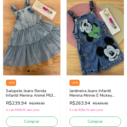
-
40
%
-
40
%
Salopete Jeans Renda
Jardineira Jeans Infantil
Infantil Menina Animé P6384
Menina Minnie E Mickey
(Jeans Claro)
Animé N4993 (Jeans Médio)
R$239,94
R$263,94
R$399,90
R$439,90
4
x
de
R$59,99
sem juros
5
x
de
R$52,79
sem juros
Comprar
Comprar