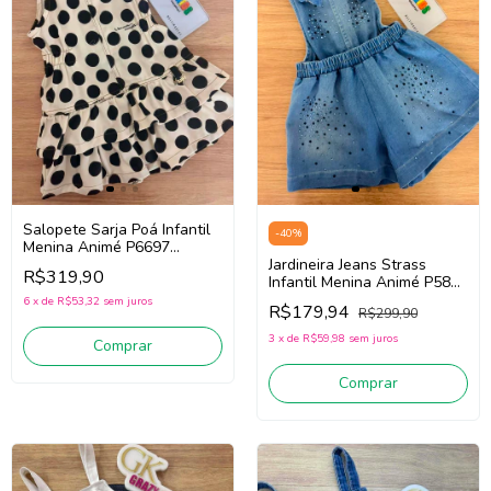
Salopete Sarja Poá Infantil
-
40
%
Menina Animé P6697
(Bege/Preto)
Jardineira Jeans Strass
R$319,90
Infantil Menina Animé P5833
(Azul)
6
x
de
R$53,32
sem juros
R$179,94
R$299,90
3
x
de
R$59,98
sem juros
Comprar
Comprar