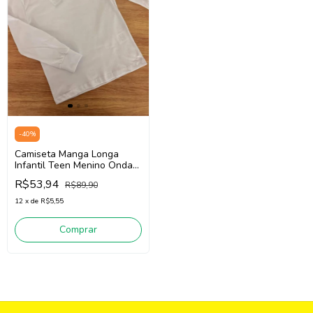
-
40
%
Camiseta Manga Longa
Infantil Teen Menino Onda
Marinha 5261012 (Branco)
R$53,94
R$89,90
12
x
de
R$5,55
Comprar