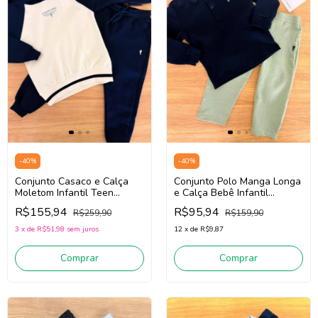
-
40
%
-
40
%
Conjunto Casaco e Calça
Conjunto Polo Manga Longa
Moletom Infantil Teen
e Calça Bebê Infantil
Menino Onda Marinha
Menino Onda Marinha
R$155,94
R$95,94
R$259,90
R$159,90
1261130 (Off
1261009 (Marinho/Verde)
White/Marinho)
3
x
de
R$51,98
sem juros
12
x
de
R$9,87
Comprar
Comprar