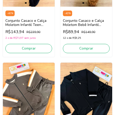
-
40
%
-
40
%
Conjunto Casaco e Calça
Conjunto Casaco e Calça
Moletom Infantil Teen
Moletom Bebê Infantil
Menino Onda Marinha
Menino Onda Marinha
R$143,94
R$89,94
R$239,90
R$149,90
1261131 (Preto)
1261024 (Bege Escuro)
2
x
de
R$71,97
sem juros
12
x
de
R$9,25
Comprar
Comprar