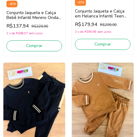
-
40
%
-
40
%
Conjunto Jaqueta e Calça
Conjunto Jaqueta e Calça
em Helanca Infantil Teen
Bebê Infantil Menino Onda
Menino Onda Marinha
Marinha 1261032 (Marinho)
R$179,94
R$299,90
R$137,94
1261137 (Verde)
R$229,90
3
x
de
R$59,98
sem juros
2
x
de
R$68,97
sem juros
Comprar
Comprar