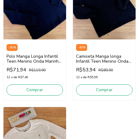
-
40
%
-
40
%
Polo Manga Longa Infantil
Camiseta Manga longa
Teen Menino Onda Marinha
Infantil Teen Menino Onda
5261021 (Marinho)
Marinha 5261012 (Preto)
R$71,94
R$53,94
R$119,90
R$89,90
12
x
de
R$7,40
12
x
de
R$5,55
Comprar
Comprar