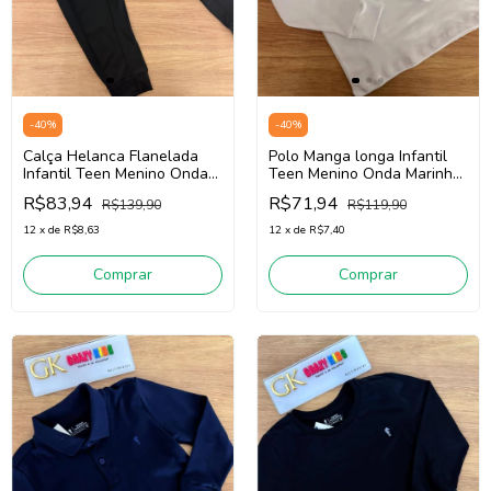
-
40
%
-
40
%
Calça Helanca Flanelada
Polo Manga longa Infantil
Infantil Teen Menino Onda
Teen Menino Onda Marinha
Marinha 5261031 (preto)
526102 1 (Branco)
R$83,94
R$71,94
R$139,90
R$119,90
12
x
de
R$8,63
12
x
de
R$7,40
Comprar
Comprar