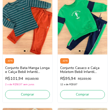
-
40
%
-
40
%
Conjunto Bata Manga Longa
Conjunto Casaco e Calça
e Calça Bebê Infantil
Moletom Bebê Infantil
Menino Onda Marinha
Menino Onda Marinha
R$101,94
R$95,94
R$169,90
R$159,90
1261017 (Verde/Terracota)
1261028 (Verde/Marinho)
2
x
de
R$50,97
sem juros
12
x
de
R$9,87
Comprar
Comprar