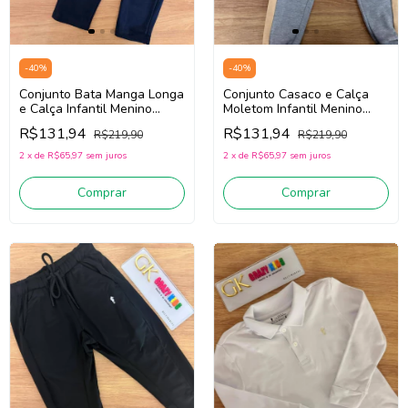
-
40
%
-
40
%
Conjunto Casaco e Calça
Conjunto Bata Manga Longa
Moletom Infantil Menino
e Calça Infantil Menino
Onda Marinha 1261063
Onda Marinha 1261056
R$131,94
R$131,94
R$219,90
R$219,90
(Cinza/Bege Claro)
(Creme/Marinho)
2
x
de
R$65,97
sem juros
2
x
de
R$65,97
sem juros
Comprar
Comprar