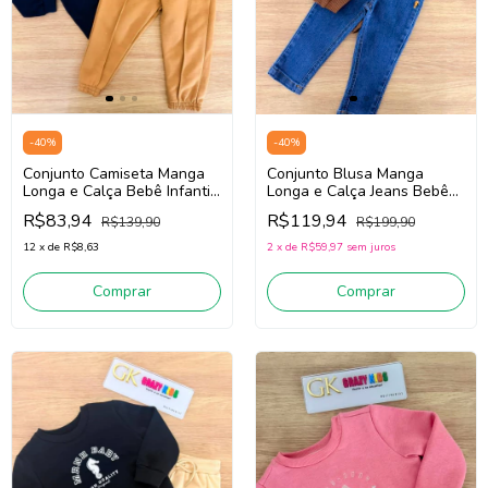
-
40
%
-
40
%
Conjunto Camiseta Manga
Conjunto Blusa Manga
Longa e Calça Bebê Infantil
Longa e Calça Jeans Bebê
Menino Onda Marinha
Infantil Menino Onda
R$83,94
R$119,94
R$139,90
R$199,90
1261016 (Marinho/Bege)
Marinha 1261015
(Marrom/Jeans Médio)
12
x
de
R$8,63
2
x
de
R$59,97
sem juros
Comprar
Comprar