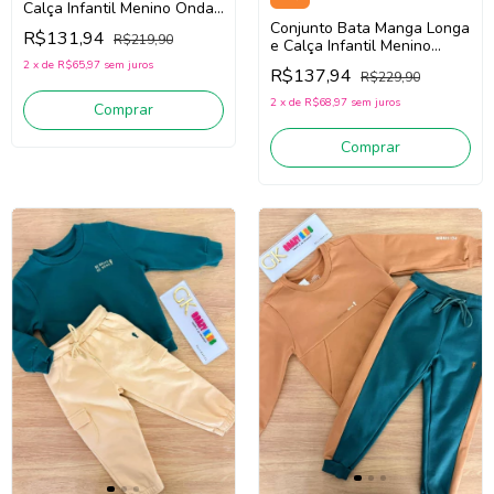
Calça Infantil Menino Onda
Verde 1261066 (Verde)
Conjunto Bata Manga Longa
R$131,94
R$219,90
e Calça Infantil Menino
Onda Marinha 1261057
2
x
de
R$65,97
sem juros
R$137,94
R$229,90
(Marinho/Verde)
2
x
de
R$68,97
sem juros
Comprar
Comprar