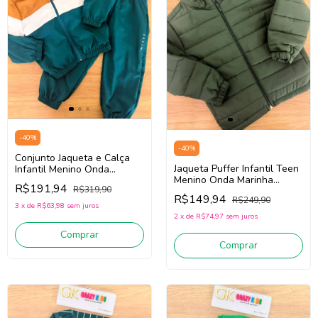
-
40
%
-
40
%
Conjunto Jaqueta e Calça
Jaqueta Puffer Infantil Teen
Infantil Menino Onda
Menino Onda Marinha
Marinha 1261071
R$191,94
R$319,90
1261113 (Verde)
(Verde/Mostarda/Off White)
R$149,94
R$249,90
3
x
de
R$63,98
sem juros
2
x
de
R$74,97
sem juros
Comprar
Comprar