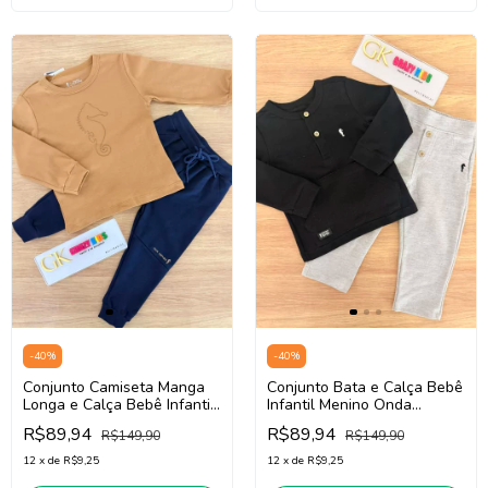
-
40
%
-
40
%
Conjunto Camiseta Manga
Conjunto Bata e Calça Bebê
Longa e Calça Bebê Infantil
Infantil Menino Onda
Menino Onda Marinha
Marinha 1261019
R$89,94
R$89,94
R$149,90
R$149,90
1261013 (Bege
(Preto/Mescla)
Escuro/Marinho)
12
x
de
R$9,25
12
x
de
R$9,25