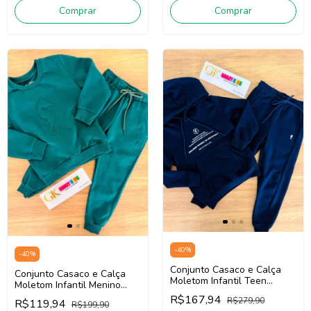
Comprar
Comprar
-
40
%
-
40
%
Conjunto Casaco e Calça
Conjunto Casaco e Calça
Moletom Infantil Teen
Moletom Infantil Menino
Menino Onda Marinha
Onda Marinha 5261032
R$167,94
R$279,90
1261133 (Marinho)
R$119,94
R$199,90
(Verde)