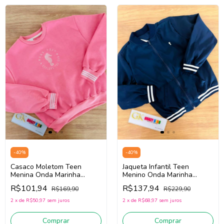
-
40
%
-
40
%
Casaco Moletom Teen
Jaqueta Infantil Teen
Menina Onda Marinha
Menino Onda Marinha
1261129 (Rosa)
1261112 (Marinho)
R$101,94
R$137,94
R$169,90
R$229,90
2
x
de
R$50,97
sem juros
2
x
de
R$68,97
sem juros
Comprar
Comprar