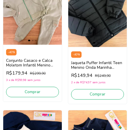
-
40
%
-
40
%
Conjunto Casaco e Calca
Jaqueta Puffer Infantil Teen
Moletom Infantil Menino
Menino Onda Marinha
Onda Marinha 1261067
1261113 (Preto)
R$179,94
R$299,90
(Verde)
R$149,94
R$249,90
3
x
de
R$59,98
sem juros
2
x
de
R$74,97
sem juros
Comprar
Comprar