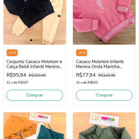
-
40
%
-
40
%
Conjunto Casaco Moletom e
Casaco Moletom Infantil
Calça Bebê Infantil Menino
Menina Onda Marinha
Onda Marinha 1261035
1261078 ( Rosa )
R$95,94
R$77,94
R$159,90
R$129,90
(Preto/Bege)
12
x
de
R$9,87
12
x
de
R$8,02
Comprar
Comprar