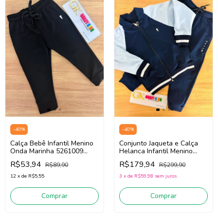
-
40
%
-
40
%
Calça Bebê Infantil Menino
Conjunto Jaqueta e Calça
Onda Marinha 5261009
Helanca Infantil Menino
(Preto)
Onda Marinha 1261070
R$53,94
R$179,94
R$89,90
R$299,90
(Marinho)
12
x
de
R$5,55
3
x
de
R$59,98
sem juros
Comprar
Comprar