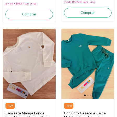
3
x
de
R$55,98
sem juros
2
x
de
R$59,97
sem juros
Comprar
Comprar
-
40
%
-
40
%
Conjunto Casaco e Calça
Camiseta Manga Longa