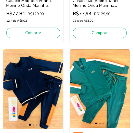
Casaco Moletom Infantil
Casaco Moletom Infantil
Menino Onda Marinha
Menino Onda Marinha
1261047 (Azul)
1261047 (Verde)
R$77,94
R$77,94
R$129,90
R$129,90
12
x
de
R$8,02
12
x
de
R$8,02
Comprar
Comprar