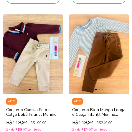
-
40
%
-
40
%
Conjunto Camisa Polo e
Conjunto Bata Manga Longa
Calça Bebê Infantil Menino
e Calça Infantil Menino
Onda Marinha 1261020
Onda Marinha 1261127
R$119,94
R$149,94
R$199,90
R$249,90
(Vinho/Bege Claro)
(Azul/Marrom)
2
x
de
R$59,97
sem juros
2
x
de
R$74,97
sem juros