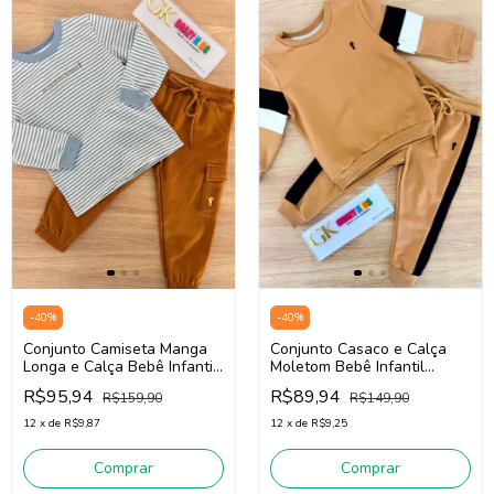
-
40
%
-
40
%
Conjunto Casaco e Calça
Conjunto Camiseta Manga
Moletom Bebê Infantil
Longa e Calça Bebê Infantil
Menino Onda Marinha
Menino Onda Marinha
R$89,94
R$95,94
R$149,90
R$159,90
1261029 (Bege)
1261011 (Azul/Marrom)
12
x
de
R$9,25
12
x
de
R$9,87
Comprar
Comprar