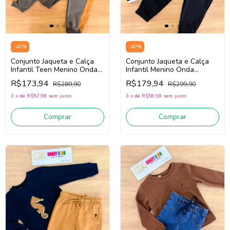
-
40
%
-
40
%
Conjunto Jaqueta e Calça
Conjunto Jaqueta e Calça
Infantil Teen Menino Onda
Infantil Menino Onda
Marinha 1261134
Marinha 1261069 (Preto)
R$173,94
R$179,94
R$289,90
R$299,90
(Cinza/Bege Escuro)
3
x
de
R$57,98
sem juros
3
x
de
R$59,98
sem juros
Comprar
Comprar