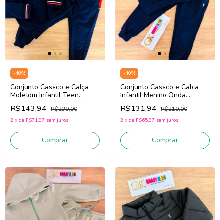
-
40
%
-
40
%
Conjunto Casaco e Calça
Conjunto Casaco e Calca
Moletom Infantil Teen
Infantil Menino Onda
Menino Onda Marinha
Marinha 1261060 (Marinho)
R$143,94
R$131,94
R$239,90
R$219,90
1261131 (Marinho)
2
x
de
R$71,97
sem juros
2
x
de
R$65,97
sem juros
Comprar
Comprar