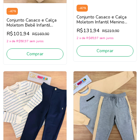
-
40
%
-
40
%
Conjunto Casaco e Calça
Conjunto Casaco e Calça
Moletom Infantil Menino
Moletom Bebê Infantil
Onda Marinha 1261065
Menino Onda Marinha
R$131,94
R$219,90
(Bege/Verde)
R$101,94
R$169,90
1261026 (Verde/Bege)
2
x
de
R$65,97
sem juros
2
x
de
R$50,97
sem juros
Comprar
Comprar