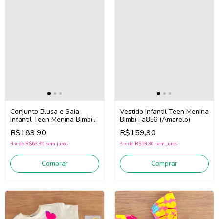
Conjunto Blusa e Saia
Vestido Infantil Teen Menina
Infantil Teen Menina Bimbi
Bimbi Fa856 (Amarelo)
Fb143 (Off White/Azul)
R$189,90
R$159,90
3
x
de
R$63,30
sem juros
3
x
de
R$53,30
sem juros
Comprar
Comprar