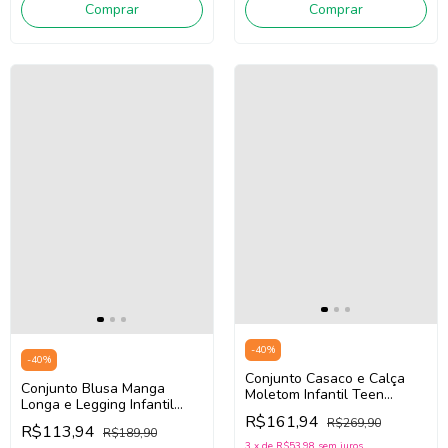
Comprar
Comprar
-
40
%
-
40
%
Conjunto Casaco e Calça
Conjunto Blusa Manga
Moletom Infantil Teen
Longa e Legging Infantil
Menina Bimbi FA749 (Verde)
R$161,94
Teen Menina Bimbi FA739
R$269,90
R$113,94
R$189,90
(Off White/Verde)
3
x
de
R$53,98
sem juros