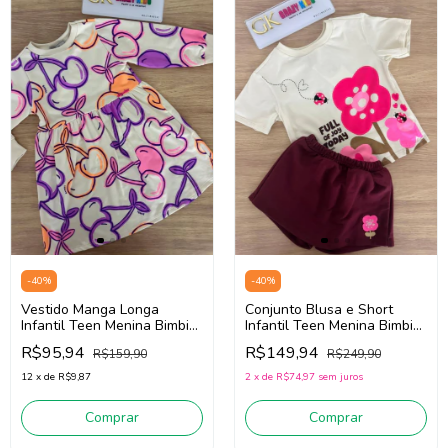
-
40
%
-
40
%
Vestido Manga Longa
Conjunto Blusa e Short
Infantil Teen Menina Bimbi
Infantil Teen Menina Bimbi
FA441 (Off White/Lilás)
FB104 (Off White/Vinho)
R$95,94
R$149,94
R$159,90
R$249,90
12
x
de
R$9,87
2
x
de
R$74,97
sem juros
Comprar
Comprar