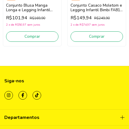
Conjunto Blusa Manga
Conjunto Casaco Moletom e
Longa e Legging Infantil
Legging Infantil Bimbi FA811
Teen Menina BIMBI FA733
(Bege Claro/Pink)
R$101,94
R$149,94
R$169,90
R$249,90
(Off White/Rosa Pink)
2
x
de
R$50,97
sem juros
2
x
de
R$74,97
sem juros
Comprar
Comprar
Siga-nos
Departamentos