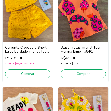
Conjunto Cropped e Short
Blusa Frutas Infantil Teen
Laise Bordado Infantil Teen
Menina Bimbi Fa840
Menina Bimbi Fb118
(Laranja)
R$239,90
R$69,90
(Amarelo)
4
x
de
R$59,98
sem juros
12
x
de
R$7,19
Comprar
Comprar