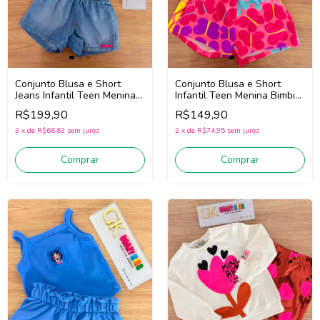
Conjunto Blusa e Short
Conjunto Blusa e Short
Jeans Infantil Teen Menina
Infantil Teen Menina Bimbi
Bimbi Fb177 (Off
Fb203 (Off White/Rosa)
R$199,90
R$149,90
White/Jeans)
3
x
de
R$66,63
sem juros
2
x
de
R$74,95
sem juros
Comprar
Comprar