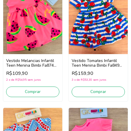
Vestido Melancias Infantil
Vestido Tomates Infantil
Teen Menina Bimbi Fa874
Teen Menina Bimbi Fa849
(Rosa)
(Azul/Vermelho)
R$109,90
R$159,90
2
x
de
R$54,95
sem juros
3
x
de
R$53,30
sem juros
Comprar
Comprar