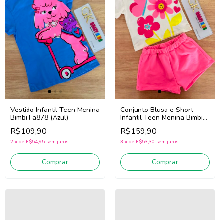
Vestido Infantil Teen Menina
Conjunto Blusa e Short
Bimbi Fa878 (Azul)
Infantil Teen Menina Bimbi
Fb213 (Off White/Rosa)
R$109,90
R$159,90
2
x
de
R$54,95
sem juros
3
x
de
R$53,30
sem juros
Comprar
Comprar