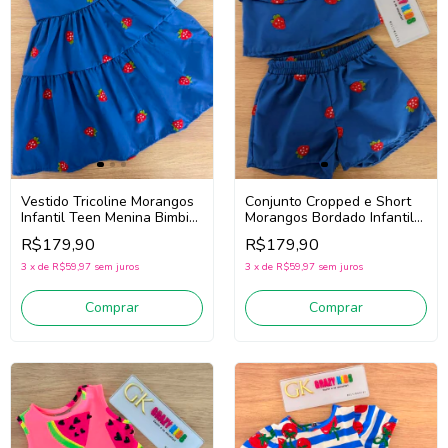
Conjunto Cropped e Short
Vestido Tricoline Morangos
Morangos Bordado Infantil
Infantil Teen Menina Bimbi
Teen Menina Bimbi Fb190
Fa890 (Azul)
R$179,90
R$179,90
(Azul)
3
x
de
R$59,97
sem juros
3
x
de
R$59,97
sem juros
Comprar
Comprar