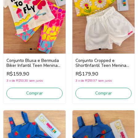
Conjunto Blusa e Bermuda
Conjunto Cropped e
Biker Infantil Teen Menina
ShortInfantil Teen Menina
Bimbi Fb246 (Branco/Rosa)
Bimbi Fb159
R$159,90
R$179,90
(Amarelo/Branco)
3
x
de
R$53,30
sem juros
3
x
de
R$59,97
sem juros
Comprar
Comprar