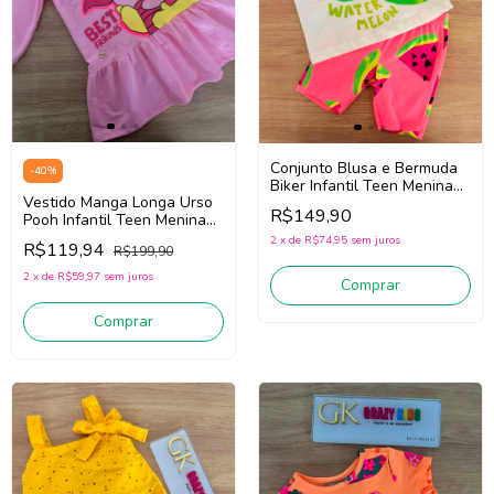
Conjunto Blusa e Bermuda
-
40
%
Biker Infantil Teen Menina
Vestido Manga Longa Urso
Bimbi Fb170 (Branco/Rosa)
R$149,90
Pooh Infantil Teen Menina
Bimbi FA422 (Rosa)
2
x
de
R$74,95
sem juros
R$119,94
R$199,90
2
x
de
R$59,97
sem juros
Comprar
Comprar