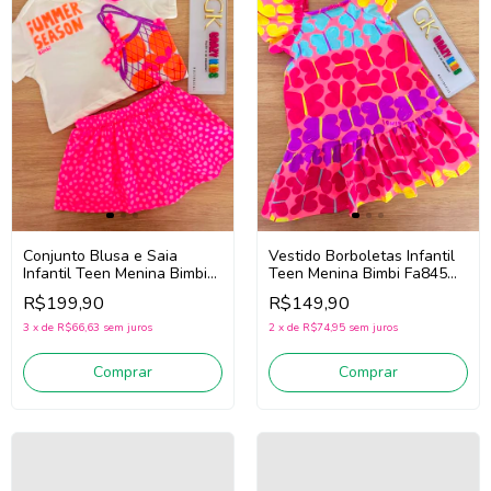
Conjunto Blusa e Saia
Vestido Borboletas Infantil
Infantil Teen Menina Bimbi
Teen Menina Bimbi Fa845
Fb156 (Off White/Rosa)
(Rosa/Amarelo)
R$199,90
R$149,90
3
x
de
R$66,63
sem juros
2
x
de
R$74,95
sem juros
Comprar
Comprar