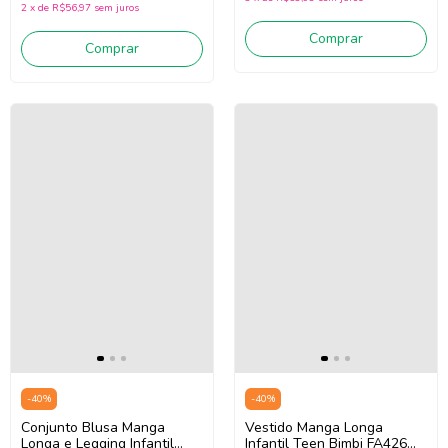
2
x
de
R$56,97
sem juros
Comprar
Comprar
-
40
%
-
40
%
Conjunto Blusa Manga
Vestido Manga Longa
Longa e Legging Infantil
Infantil Teen Bimbi FA426