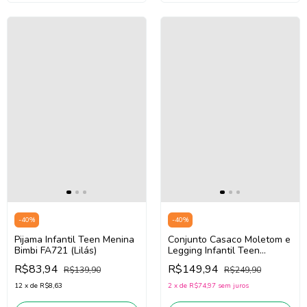
-
40
%
-
40
%
Pijama Infantil Teen Menina
Conjunto Casaco Moletom e
Bimbi FA721 (Lilás)
Legging Infantil Teen
Menina Bimbi FB094 (Off
R$83,94
R$149,94
R$139,90
R$249,90
White/Vinho)
12
x
de
R$8,63
2
x
de
R$74,97
sem juros