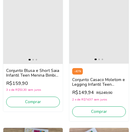
Conjunto Blusa e Short Saia
-
40
%
Infantil Teen Menina Bimbi
Conjunto Casaco Moletom e
Fb144 (/Off White/Azul)
R$159,90
Legging Infantil Teen
Menina Bimbi FA797
3
x
de
R$53,30
sem juros
R$149,94
R$249,90
(Verde/Rosa)
2
x
de
R$74,97
sem juros
Comprar
Comprar