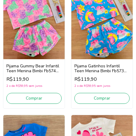
Pijama Gummy Bear Infantil
Pijama Gatinhos Infantil
Teen Menina Bimbi Fb574
Teen Menina Bimbi Fb573
(Rosa/Verde/Roxo)
(Azul)
R$119,90
R$119,90
2
x
de
R$59,95
sem juros
2
x
de
R$59,95
sem juros
Comprar
Comprar