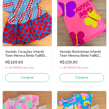
Vestido Corações Infantil
Vestido Borboletas Infantil
Teen Menina Bimbi Fa850
Teen Menina Bimbi Fa862
(Azul/Vermelho)
(Rosa/Amarelo)
R$169,90
R$109,90
3
x
de
R$56,63
sem juros
2
x
de
R$54,95
sem juros
Comprar
Comprar