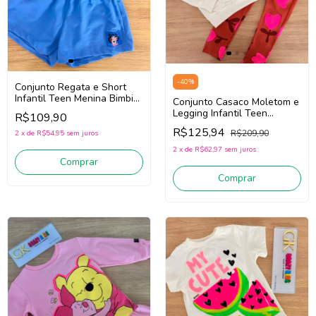
-
40
%
Conjunto Regata e Short
Infantil Teen Menina Bimbi
Conjunto Casaco Moletom e
Fb117 (Azul)
Legging Infantil Teen
R$109,90
Menina Bimbi FB091 (Off
R$125,94
R$209,90
2
x
de
R$54,95
sem juros
White/Coral)
2
x
de
R$62,97
sem juros
Comprar
Comprar