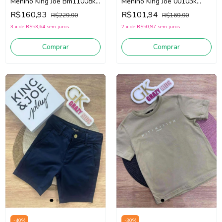
Menino King Joe Bm11008k
Menino King Joe 00103k
(Jeans Escuro)
(Ocre)
R$160,93
R$101,94
R$229,90
R$169,90
3
x
de
R$53,64
sem juros
2
x
de
R$50,97
sem juros
Comprar
Comprar
-
40
%
-
30
%