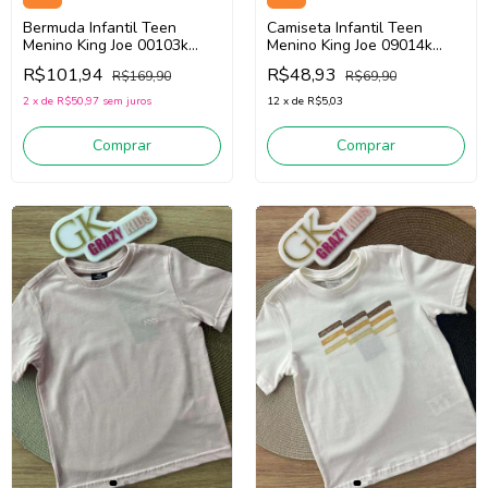
Bermuda Infantil Teen
Camiseta Infantil Teen
Menino King Joe 00103k
Menino King Joe 09014k
(Marinho)
(Bege)
R$101,94
R$48,93
R$169,90
R$69,90
2
x
de
R$50,97
sem juros
12
x
de
R$5,03
Comprar
Comprar