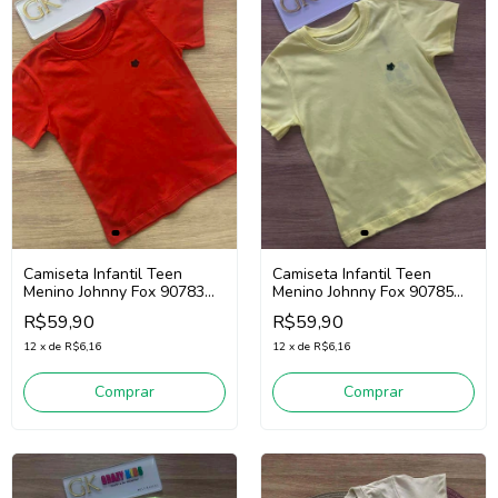
Camiseta Infantil Teen
Camiseta Infantil Teen
Menino Johnny Fox 90783
Menino Johnny Fox 90785
(Vermelho)
(Amarelo Claro)
R$59,90
R$59,90
12
x
de
R$6,16
12
x
de
R$6,16
Comprar
Comprar