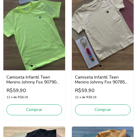
Camiseta Infantil Teen
Camiseta Infantil Teen
Menino Johnny Fox 90790
Menino Johnny Fox 90785
(Verde Neon)
(Bege Claro)
R$59,90
R$59,90
12
x
de
R$6,16
12
x
de
R$6,16
Comprar
Comprar