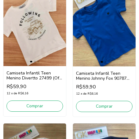
Camiseta Infantil Teen
Camiseta Infantil Teen
Menino Divertto 27499 (Off
Menino Johnny Fox 90787
White)
(Azul)
R$59,90
R$59,90
12
x
de
R$6,16
12
x
de
R$6,16
Comprar
Comprar