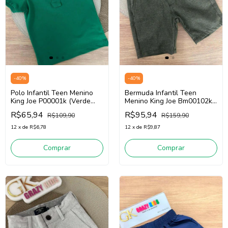
-
40
%
-
40
%
Polo Infantil Teen Menino
Bermuda Infantil Teen
King Joe P00001k (Verde
Menino King Joe Bm00102k
Escuro)
(Verde)
R$65,94
R$95,94
R$109,90
R$159,90
12
x
de
R$6,78
12
x
de
R$9,87
Comprar
Comprar