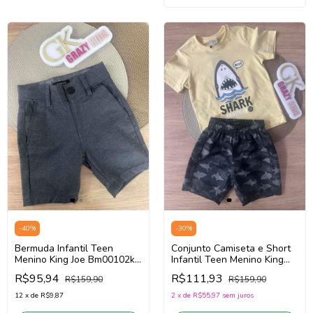
-
40
%
-
30
%
Bermuda Infantil Teen
Conjunto Camiseta e Short
Menino King Joe Bm00102k
Infantil Teen Menino King
(Chumbo)
Joe Cj09022k
R$95,94
R$111,93
R$159,90
R$159,90
(Amarelo/Preto)
12
x
de
R$9,87
2
x
de
R$55,97
sem juros