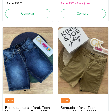
12
x
de
R$8,63
2
x
de
R$52,47
sem juros
Comprar
Comprar
-
30
%
-
40
%
Bermuda Jeans Infantil Teen
Bermuda Infantil Teen