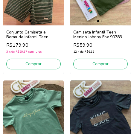
Conjunto Camiseta e
Camiseta Infantil Teen
Bermuda Infantil Teen
Menino Johnny Fox 90783
Menino Onda Marinha
(Verde Escuro)
R$179,90
R$59,90
1263124 (Creme/Verde)
3
x
de
R$59,97
sem juros
12
x
de
R$6,16
Comprar
Comprar