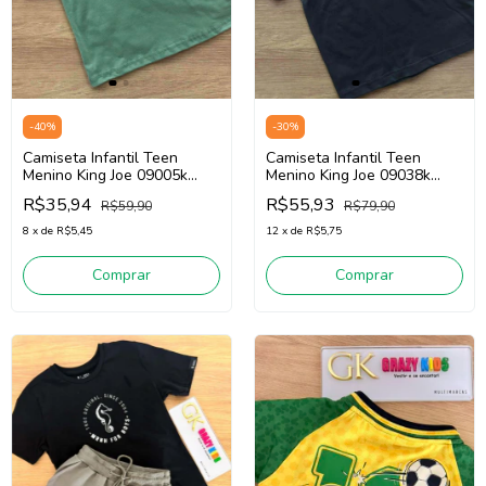
-
40
%
-
30
%
Camiseta Infantil Teen
Camiseta Infantil Teen
Menino King Joe 09005k
Menino King Joe 09038k
(Verde)
(Chumbo)
R$35,94
R$55,93
R$59,90
R$79,90
8
x
de
R$5,45
12
x
de
R$5,75
Comprar
Comprar