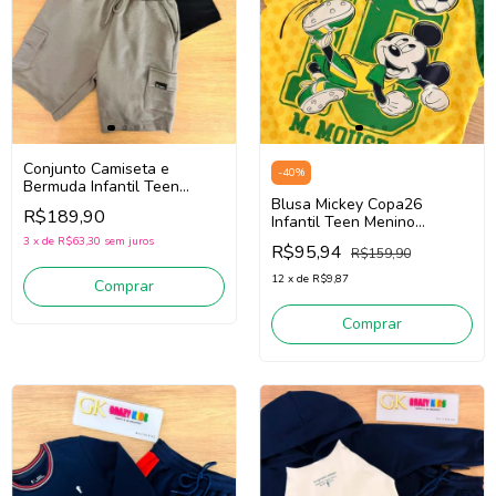
Conjunto Camiseta e
-
40
%
Bermuda Infantil Teen
Menino Onda Marinha
Blusa Mickey Copa26
R$189,90
1263120 (Preto/Cinza)
Infantil Teen Menino
Youccie I3011
3
x
de
R$63,30
sem juros
R$95,94
R$159,90
(Amarela/Verde)
12
x
de
R$9,87
Comprar
Comprar