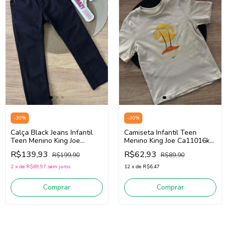
-
30
%
-
30
%
Calça Black Jeans Infantil
Camiseta Infantil Teen
Teen Menino King Joe
Menino King Joe Ca11016k
00002k (Preto)
(Areia)
R$139,93
R$62,93
R$199,90
R$89,90
2
x
de
R$69,97
sem juros
12
x
de
R$6,47
Comprar
Comprar