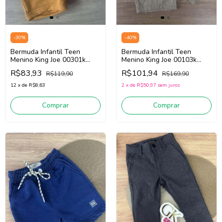
-
30
%
-
40
%
Bermuda Infantil Teen
Bermuda Infantil Teen
Menino King Joe 00301k
Menino King Joe 00103k
(Laranja)
(Palha)
R$83,93
R$101,94
R$119,90
R$169,90
12
x
de
R$8,63
2
x
de
R$50,97
sem juros
Comprar
Comprar