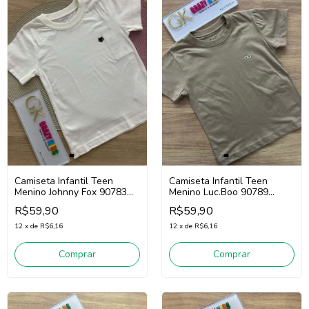
Camiseta Infantil Teen
Camiseta Infantil Teen
Menino Johnny Fox 90783
Menino Luc.Boo 90789
(Off White)
(Cáqui)
R$59,90
R$59,90
12
x
de
R$6,16
12
x
de
R$6,16
Comprar
Comprar