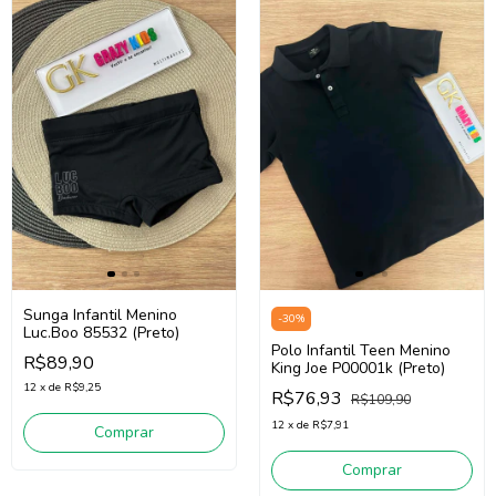
Sunga Infantil Menino
-
30
%
Luc.Boo 85532 (Preto)
Polo Infantil Teen Menino
R$89,90
King Joe P00001k (Preto)
12
x
de
R$9,25
R$76,93
R$109,90
12
x
de
R$7,91
Comprar
Comprar