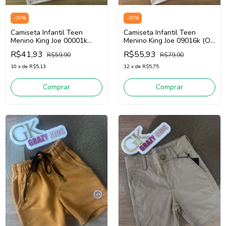
-
30
%
-
30
%
Camiseta Infantil Teen
Camiseta Infantil Teen
Menino King Joe 00001k
Menino King Joe 09016k (Off
(Rosa)
White)
R$41,93
R$55,93
R$59,90
R$79,90
10
x
de
R$5,13
12
x
de
R$5,75
Comprar
Comprar