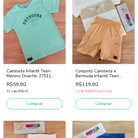
Camiseta Infantil Teen
Conjunto Camiseta e
Menino Divertto 27511
Bermuda Infantil Teen
(Verde Claro)
Menino Divertto 27531 (Off
R$59,90
R$119,90
White/Bege)
12
x
de
R$6,16
2
x
de
R$59,95
sem juros
Comprar
Comprar