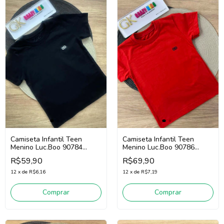
Camiseta Infantil Teen
Camiseta Infantil Teen
Menino Luc.Boo 90784
Menino Luc.Boo 90786
(Preto)
(Vermelho)
R$59,90
R$69,90
12
x
de
R$6,16
12
x
de
R$7,19
Comprar
Comprar