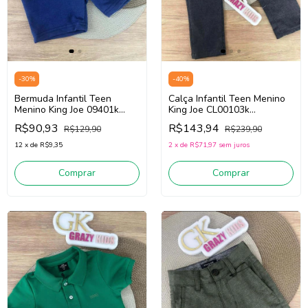
-
30
%
-
40
%
Bermuda Infantil Teen
Calça Infantil Teen Menino
Menino King Joe 09401k
King Joe CL00103k
(Azul)
(Chumbo)
R$90,93
R$143,94
R$129,90
R$239,90
12
x
de
R$9,35
2
x
de
R$71,97
sem juros
Comprar
Comprar