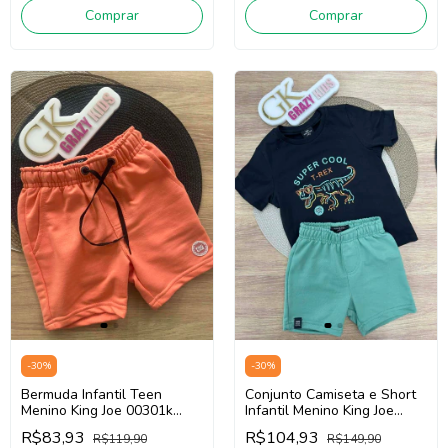
Comprar
Comprar
-
30
%
-
30
%
Bermuda Infantil Teen
Conjunto Camiseta e Short
Menino King Joe 00301k
Infantil Menino King Joe
(Salmão)
Cj09012k (Preto/Verde)
R$83,93
R$104,93
R$119,90
R$149,90