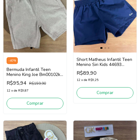
Short Matheus Infantil Teen
-
40
%
Menino Siri Kids 44693
Bermuda Infantil Teen
(Marinho)
R$89,90
Menino King Joe Bm00102k
(Branco)
12
x
de
R$9,25
R$95,94
R$159,90
12
x
de
R$9,87
Comprar
Comprar