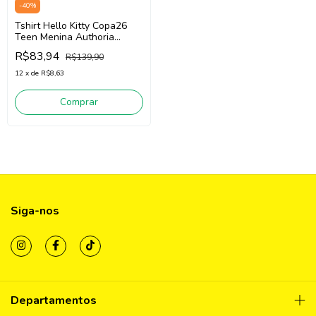
-
40
%
Tshirt Hello Kitty Copa26
Teen Menina Authoria
R6220 (Branco/Verde)
R$83,94
R$139,90
12
x
de
R$8,63
Comprar
Siga-nos
Departamentos