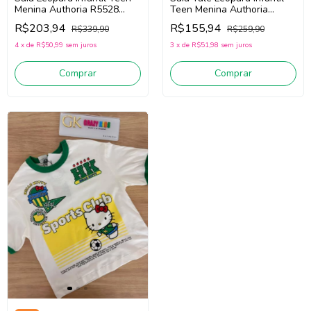
Menina Authoria R5528
Teen Menina Authoria
(Marrom/Preto)
R5858 (Marrom/Preto)
R$203,94
R$155,94
R$339,90
R$259,90
4
x
de
R$50,99
sem juros
3
x
de
R$51,98
sem juros
Comprar
Comprar