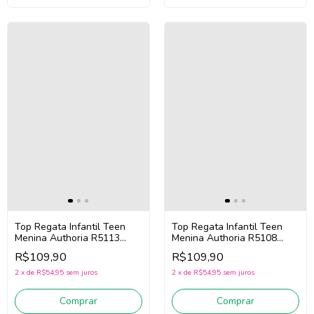
Top Regata Infantil Teen
Top Regata Infantil Teen
Menina Authoria R5113
Menina Authoria R5108
(Branco)
(Preto)
R$109,90
R$109,90
2
x
de
R$54,95
sem juros
2
x
de
R$54,95
sem juros
Comprar
Comprar