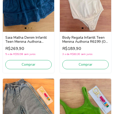
Saia Malha Denim Infantil
Body Regata Infantil Teen
Teen Menina Authoria
Menina Authoria R6199 (Off
R6033 (Azul)
White)
R$269,90
R$189,90
5
x
de
R$53,98
sem juros
3
x
de
R$63,30
sem juros
Comprar
Comprar