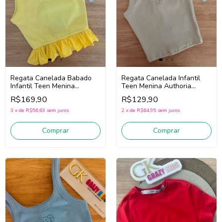
Regata Canelada Babado
Regata Canelada Infantil
Infantil Teen Menina
Teen Menina Authoria
Authoria R5960 (Amarelo)
R5953 (Bege)
R$169,90
R$129,90
3
x
de
R$56,63
sem juros
2
x
de
R$64,95
sem juros
Comprar
Comprar