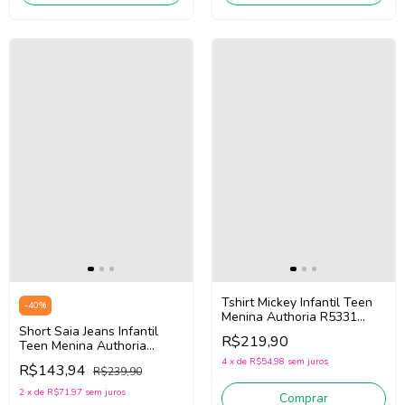
Tshirt Mickey Infantil Teen
-
40
%
Menina Authoria R5331
Short Saia Jeans Infantil
(Preto)
R$219,90
Teen Menina Authoria
R5203 (Jeans Escuro)
4
x
de
R$54,98
sem juros
R$143,94
R$239,90
2
x
de
R$71,97
sem juros
Comprar