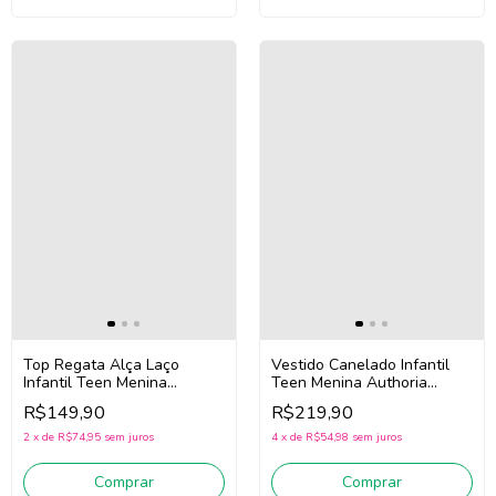
Top Regata Alça Laço
Vestido Canelado Infantil
Infantil Teen Menina
Teen Menina Authoria
Authoria R5101 (Branco)
R5421 (Verde)
R$149,90
R$219,90
2
x
de
R$74,95
sem juros
4
x
de
R$54,98
sem juros
Comprar
Comprar