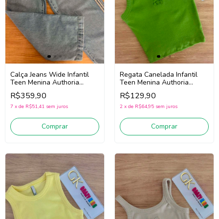
Calça Jeans Wide Infantil
Regata Canelada Infantil
Teen Menina Authoria
Teen Menina Authoria
R5995 (Azul)
R5955 (Verde)
R$359,90
R$129,90
7
x
de
R$51,41
sem juros
2
x
de
R$64,95
sem juros
Comprar
Comprar