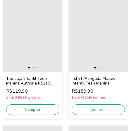
Top alça Infantil Teen
Tshirt Alongada Mickey
Menina Authoria R5117
Infantil Teen Menina
(Branco)
Authoria R5336 (Preto)
R$119,90
R$189,90
2
x
de
R$59,95
sem juros
3
x
de
R$63,30
sem juros
Comprar
Comprar