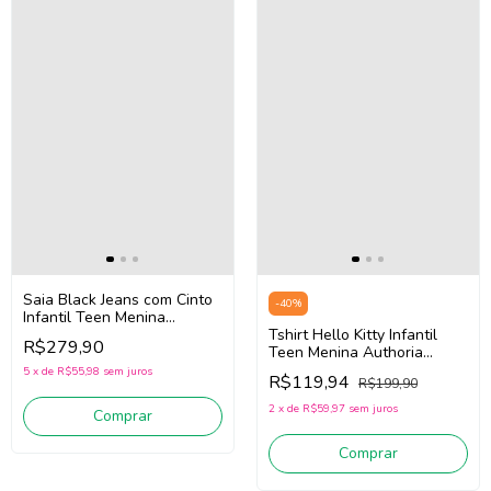
Saia Black Jeans com Cinto
-
40
%
Infantil Teen Menina
Authoria R5187 (Preto)
Tshirt Hello Kitty Infantil
R$279,90
Teen Menina Authoria
R5341 (Preto)
5
x
de
R$55,98
sem juros
R$119,94
R$199,90
2
x
de
R$59,97
sem juros
Comprar
Comprar