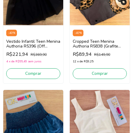
-
40
%
-
40
%
Cropped Teen Menina
Vestido Infantil Teen Menina
Authoria R5838 (Grafite
Authoria R5396 (Off
Escuro)
White/Preto)
R$89,94
R$221,94
R$149,90
R$369,90
12
x
de
R$9,25
4
x
de
R$55,49
sem juros
Comprar
Comprar