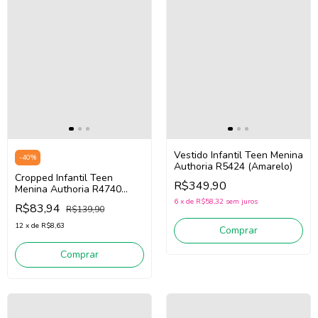
Vestido Infantil Teen Menina
-
40
%
Authoria R5424 (Amarelo)
Cropped Infantil Teen
R$349,90
Menina Authoria R4740
(Preto)
6
x
de
R$58,32
sem juros
R$83,94
R$139,90
12
x
de
R$8,63
Comprar
Comprar