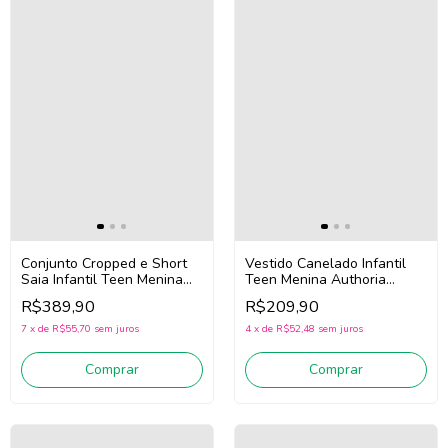
Conjunto Cropped e Short
Vestido Canelado Infantil
Saia Infantil Teen Menina
Teen Menina Authoria
Authoria R5397 (Vermelho)
R5264 (Preto)
R$389,90
R$209,90
7
x
de
R$55,70
sem juros
4
x
de
R$52,48
sem juros
Comprar
Comprar