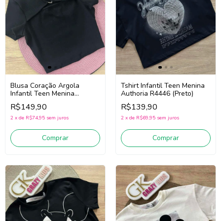
Blusa Coração Argola
Tshirt Infantil Teen Menina
Infantil Teen Menina
Authoria R4446 (Preto)
Authoria R4458 (Preto)
R$149,90
R$139,90
2
x
de
R$74,95
sem juros
2
x
de
R$69,95
sem juros
Comprar
Comprar