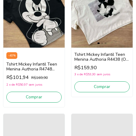
Tshirt Mickey Infantil Teen
-
40
%
Menina Authoria R4438 (Off
Tshirt Mickey Infantil Teen
White)
R$159,90
Menina Authoria R4748
(Preto)
3
x
de
R$53,30
sem juros
R$101,94
R$169,90
2
x
de
R$50,97
sem juros
Comprar
Comprar