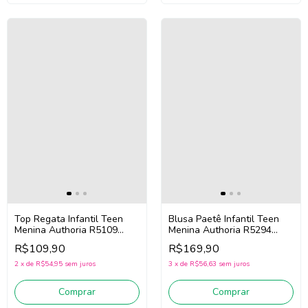
Top Regata Infantil Teen
Blusa Paetê Infantil Teen
Menina Authoria R5109
Menina Authoria R5294
(Branco)
(Preto)
R$109,90
R$169,90
2
x
de
R$54,95
sem juros
3
x
de
R$56,63
sem juros
Comprar
Comprar