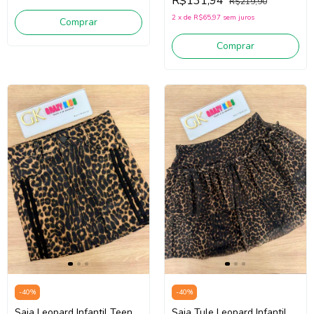
R$131,94
R$219,90
2
x
de
R$65,97
sem juros
Comprar
Comprar
-
40
%
-
40
%
Saia Leopard Infantil Teen
Saia Tule Leopard Infantil