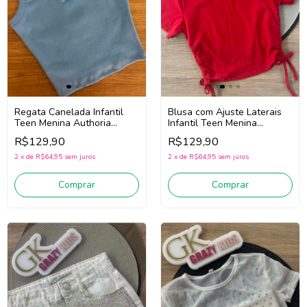
Regata Canelada Infantil
Blusa com Ajuste Laterais
Teen Menina Authoria
Infantil Teen Menina
R5954 (Azul Turqueza)
Authoria R4468 (Vermelho)
R$129,90
R$129,90
2
x
de
R$64,95
sem juros
2
x
de
R$64,95
sem juros
Comprar
Comprar