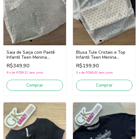
Saia de Sarja com Paetê
Blusa Tule Cristais e Top
Infantil Teen Menina
Infantil Teen Menina
Authoria R4742 (Off
Authoria R4730 (Off White)
R$349,90
R$199,90
White/Prata)
6
x
de
R$58,32
sem juros
3
x
de
R$66,63
sem juros
Comprar
Comprar