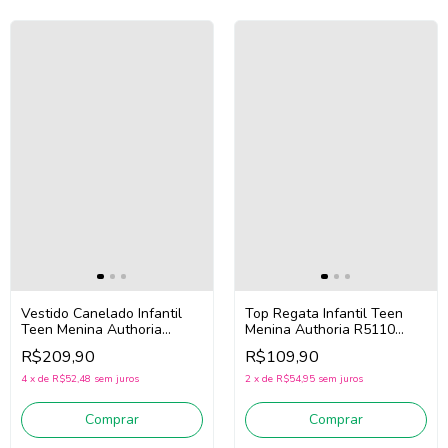
Vestido Canelado Infantil
Top Regata Infantil Teen
Teen Menina Authoria
Menina Authoria R5110
R5265 (Vermelho)
(Amarelo)
R$209,90
R$109,90
4
x
de
R$52,48
sem juros
2
x
de
R$54,95
sem juros
Comprar
Comprar