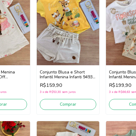
l Menina
Conjunto Blusa e Short
Conjunto Blus
Off
Infantil Menina Infanti 94932
Infantil Menin
(Amarelo/Off White)
(Off White/B
R$159,90
R$199,90
juros
3
x
de
R$53,30
sem juros
3
x
de
R$66,63
sem
rar
Comprar
Co