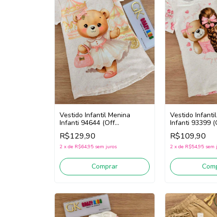
Vestido Infantil Menina
Vestido Infanti
Infanti 94644 (Off
Infanti 93399 (
White/Rosa)
White/Rosa)
R$129,90
R$109,90
2
x
de
R$64,95
sem juros
2
x
de
R$54,95
sem 
Comprar
Comp