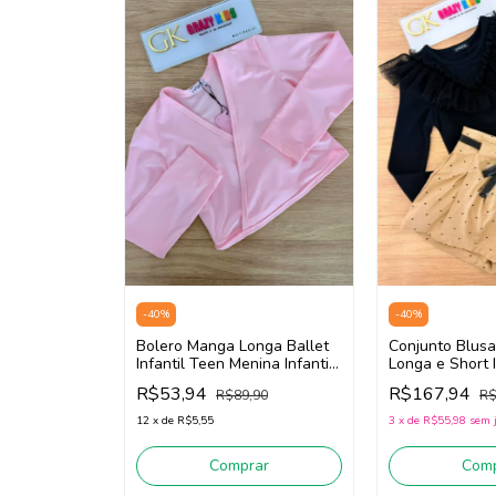
-
40
%
-
40
%
Conjunto Blus
Bolero Manga Longa Ballet
Longa e Short I
Infantil Teen Menina Infanti
Menina Infanti
85708 (Rosa Claro)
R$167,94
R$53,94
R$
R$89,90
(Preto/Bege)
3
x
de
R$55,98
sem 
12
x
de
R$5,55
Comp
Comprar