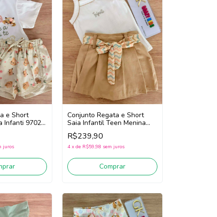
a e Short
Conjunto Regata e Short
a Infanti 97022
Saia Infantil Teen Menina
ege)
Infanti 97047 (Off
R$239,90
White/Bege)
 juros
4
x
de
R$59,98
sem juros
mprar
Comprar