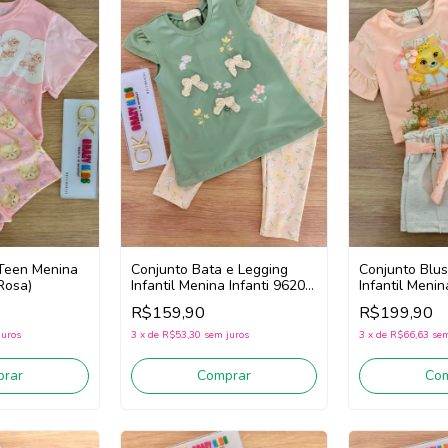
l Teen Menina
Conjunto Bata e Legging
Conjunto Blus
Rosa)
Infantil Menina Infanti 96202
Infantil Menin
(Verde/Bege)
(Laranja/Off 
R$159,90
R$199,90
juros
3
x
de
R$53,30
sem juros
3
x
de
R$66,63
sem
rar
Comprar
Co