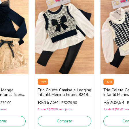
-
40
%
-
40
%
a Manga
Trio Colete Camisa e Legging
Trio Colete C
nfantil Teen
Infantil Menina Infanti 92495
Infantil Menin
 92350
(Off White/Preto)
(Off White/Pr
R$167,94
R$209,94
279,90
R$279,90
R
juros
3
x
de
R$55,98
sem juros
4
x
de
R$52,49
sem
rar
Comprar
Co