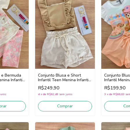
a e Bermuda
Conjunto Blusa e Short
Conjunto Blus
enina Infanti
Infantil Teen Menina Infanti
Infantil Menin
ite/Rosa)
96665 (Bege/Off White)
(Off White/La
R$249,90
R$199,90
juros
4
x
de
R$62,48
sem juros
3
x
de
R$66,63
sem
rar
Comprar
Co