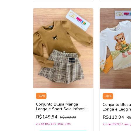
-
40
%
-
40
%
Conjunto Blusa Manga
Conjunto Blus
Longa e Short Saia Infantil
Longa e Legging
Teen Menina Infanti 90351
Teen Menina In
R$149,94
R$119,94
R$249,90
R$
(Bege Escuro/Marrom)
(Off White/Ama
2
x
de
R$74,97
sem juros
2
x
de
R$59,97
sem 