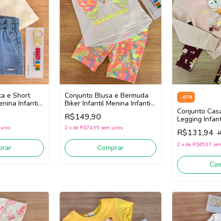
a e Short
Conjunto Blusa e Bermuda
-
40
%
enina Infanti
Biker Infantil Menina Infanti
ite/Jeans)
95319 (Branco/Rosa)
Conjunto Cas
R$149,90
Legging Infan
Infanti 89624
juros
2
x
de
R$74,95
sem juros
R$131,94
R
Bordô)
2
x
de
R$65,97
sem
rar
Comprar
Co