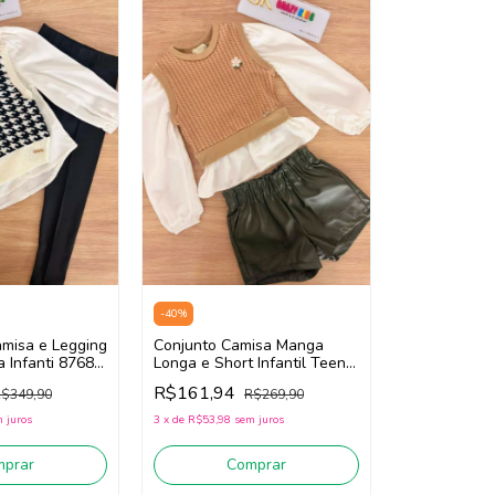
-
40
%
amisa e Legging
Conjunto Camisa Manga
a Infanti 87689
Longa e Short Infantil Teen
eto)
Menina Infanti 90509
R$161,94
$349,90
R$269,90
(Bege/Off White/Verde)
 juros
3
x
de
R$53,98
sem juros
mprar
Comprar