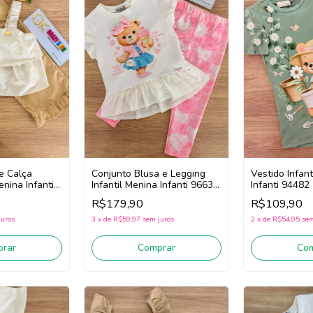
e Calça
Conjunto Blusa e Legging
Vestido Infant
enina Infanti
Infantil Menina Infanti 96630
Infanti 94482
ite/Bege)
(Branco/Rosa)
R$179,90
R$109,90
juros
3
x
de
R$59,97
sem juros
2
x
de
R$54,95
sem
rar
Comprar
Co