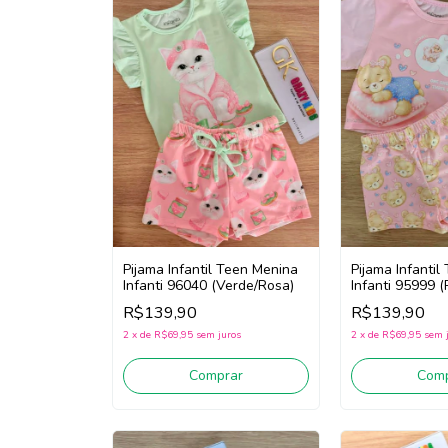
Pijama Infantil Teen Menina
Pijama Infanti
Infanti 96040 (Verde/Rosa)
Infanti 95999 (
R$139,90
R$139,90
2
x
de
R$69,95
sem juros
2
x
de
R$69,95
sem 
Comprar
Comp