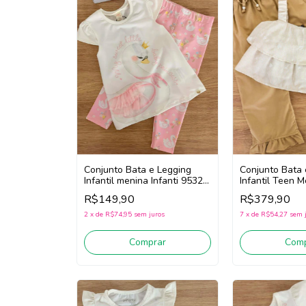
Conjunto Bata 
Conjunto Bata e Legging
Infantil Teen M
Infantil menina Infanti 95328
97090 (Off Wh
(Branco/Rosa)
R$379,90
R$149,90
7
x
de
R$54,27
sem 
2
x
de
R$74,95
sem juros
Comp
Comprar