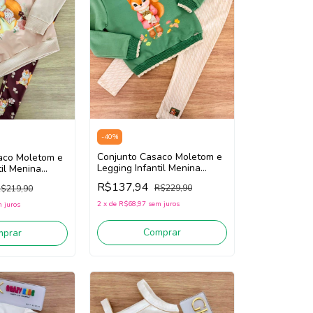
-
40
%
Conjunto Casaco Moletom e
aco Moletom e
Legging Infantil Menina
til Menina
Infanti 89420 (Verde/Bege
 (Rosa/Vinho
R$137,94
R$229,90
$219,90
Claro)
2
x
de
R$68,97
sem juros
 juros
Comprar
mprar