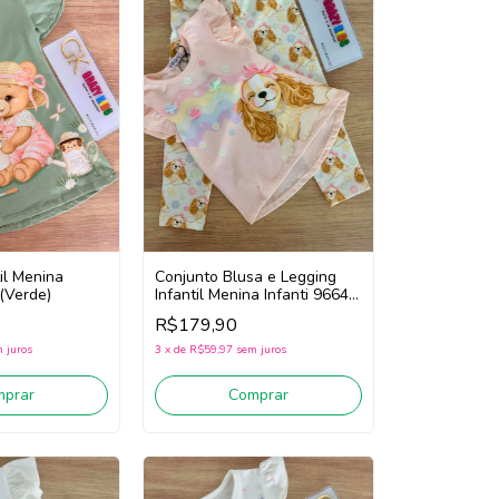
il Menina
Conjunto Blusa e Legging
 (Verde)
Infantil Menina Infanti 96643
(Rosa/Verde)
R$179,90
 juros
3
x
de
R$59,97
sem juros
mprar
Comprar