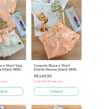
a e Short Saia
Conjunto Blusa e Short
a Infanti 96922
Infantil Menina Infanti 94942
White)
(Off White/Laranja)
R$149,90
 juros
2
x
de
R$74,95
sem juros
mprar
Comprar