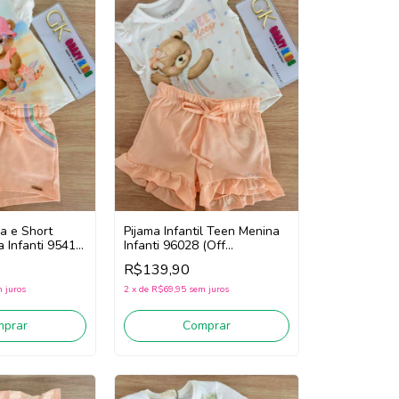
a e Short
Pijama Infantil Teen Menina
a Infanti 95412
Infanti 96028 (Off
ranja)
White/Laranja)
R$139,90
 juros
2
x
de
R$69,95
sem juros
mprar
Comprar