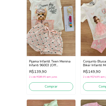
Pijama Infantil Teen Menina
Conjunto Blus
Infanti 96003 (Off
Biker Infantil M
White/Rosa)
96646 (Off Wh
R$139,90
R$149,90
2
x
de
R$69,95
sem juros
2
x
de
R$74,95
sem 
Comprar
Comp