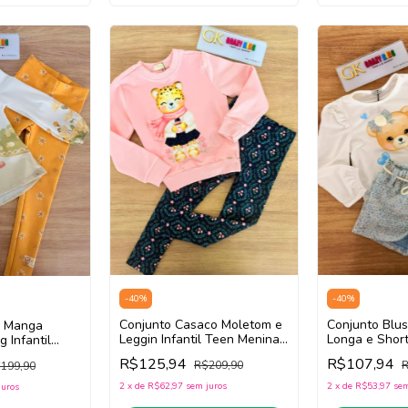
-
40
%
-
40
%
Conjunto Casaco Moletom e
Conjunto Blu
a Manga
Leggin Infantil Teen Menina
Longa e Short 
 Infantil
Infanti 89179 (Rosa/Azul)
Menina Infant
fanti 89421
R$125,94
R$107,94
R$209,90
R
199,90
White/Azul)
relo)
2
x
de
R$62,97
sem juros
2
x
de
R$53,97
sem
juros