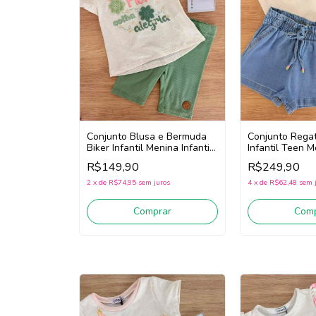
Conjunto Blusa e Bermuda
Conjunto Regat
Biker Infantil Menina Infanti
Infantil Teen M
94946 (Off White/Verde)
95563 (Off) Wh
R$149,90
R$249,90
2
x
de
R$74,95
sem juros
4
x
de
R$62,48
sem 
Comprar
Comp