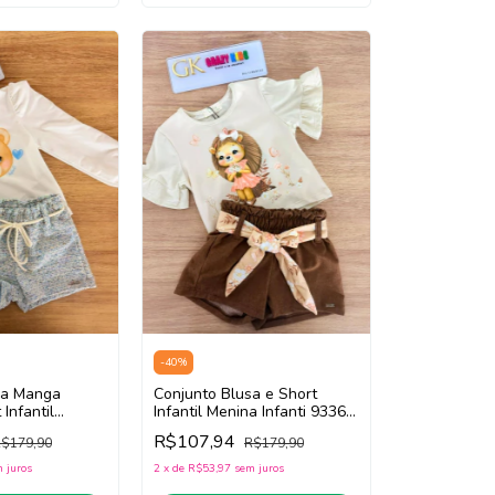
-
40
%
sa Manga
Conjunto Blusa e Short
Infantil
Infantil Menina Infanti 93363
i 92607 (Off
(Bege Claro/Marrom)
R$107,94
$179,90
R$179,90
 juros
2
x
de
R$53,97
sem juros