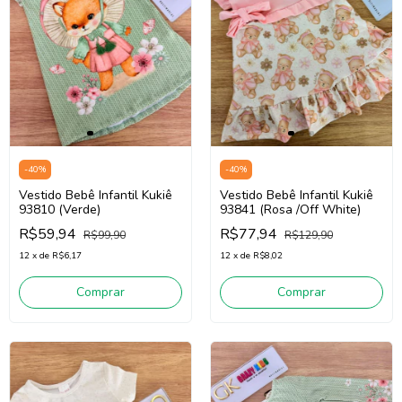
-
40
%
-
40
%
Vestido Bebê Infantil Kukiê
Vestido Bebê Infantil Kukiê
93810 (Verde)
93841 (Rosa /Off White)
R$59,94
R$77,94
R$99,90
R$129,90
12
x
de
R$6,17
12
x
de
R$8,02
Comprar
Comprar