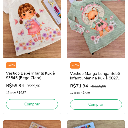
-
40
%
-
40
%
Vestido Bebê Infantil Kukiê
Vestido Manga Longa Bebê
93845 (Bege Claro)
Infantil Menina Kukiê 90272
(Verde)
R$59,94
R$71,94
R$99,90
R$119,90
12
x
de
R$6,17
12
x
de
R$7,40
Comprar
Comprar