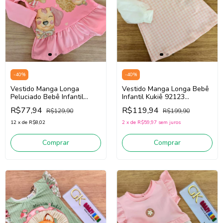
-
40
%
-
40
%
Vestido Manga Longa Bebê
Vestido Manga Longa
Infantil Kukiê 92123
Peluciado Bebê Infantil
(Rosa/Off White)
Menina Kukiê 90876 (Rosa)
R$119,94
R$77,94
R$199,90
R$129,90
2
x
de
R$59,97
sem juros
12
x
de
R$8,02
Comprar
Comprar