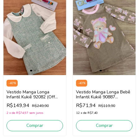
-
40
%
-
40
%
Vestido Manga Longa
Vestido Manga Longa Bebê
Infantil Kukiê 92082 (Off
Infantil Kukiê 90887
White/Azul)
(Bege/Rosa)
R$149,94
R$71,94
R$249,90
R$119,90
2
x
de
R$74,97
sem juros
12
x
de
R$7,40
Comprar
Comprar