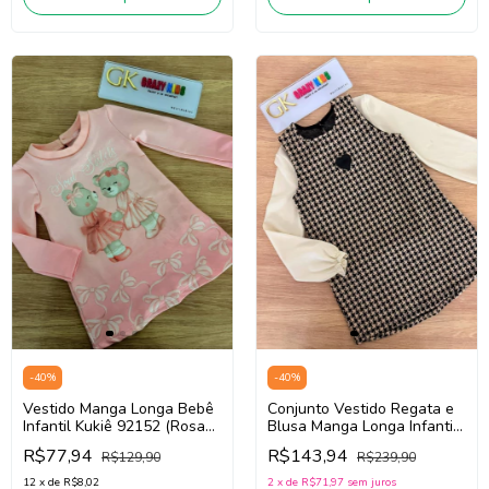
-
40
%
-
40
%
Vestido Manga Longa Bebê
Conjunto Vestido Regata e
Infantil Kukiê 92152 (Rosa
Blusa Manga Longa Infantil
Claro)
Teen Kukiê 92084 (Off
R$77,94
R$143,94
R$129,90
R$239,90
White/Preto)
12
x
de
R$8,02
2
x
de
R$71,97
sem juros