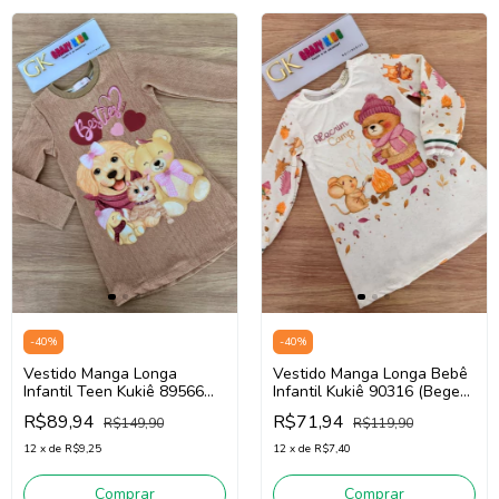
-
40
%
-
40
%
Vestido Manga Longa
Vestido Manga Longa Bebê
Infantil Teen Kukiê 89566
Infantil Kukiê 90316 (Bege
(Bege)
Claro)
R$89,94
R$71,94
R$149,90
R$119,90
12
x
de
R$9,25
12
x
de
R$7,40
Comprar
Comprar