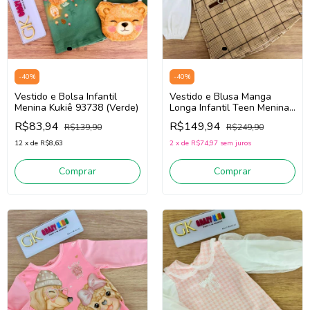
-
40
%
-
40
%
Vestido e Bolsa Infantil
Vestido e Blusa Manga
Menina Kukiê 93738 (Verde)
Longa Infantil Teen Menina
Kukiê 90248 (Bege/Off
R$83,94
R$149,94
R$139,90
R$249,90
White)
12
x
de
R$8,63
2
x
de
R$74,97
sem juros
Comprar
Comprar