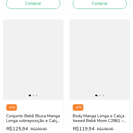
Comprar
Comprar
-
40
%
-
40
%
Conjunto Bebê Blusa Manga
Body Manga Longa e Calça
Longa sobreposição e Calça
tweed Bebê Momi C2861 –
Momi C2865 – off White |
off White /mescla com azul
R$125,94
R$119,94
R$209,90
R$199,90
preto Lançamento Inverno
claro | Lançamento Inverno