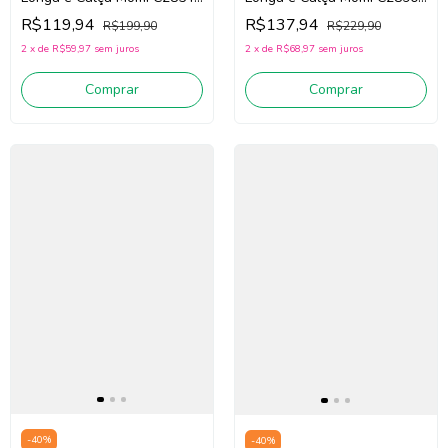
– Off White / Rosa |
– Off White / poa |
R$119,94
R$137,94
R$199,90
R$229,90
Lançamento Inverno 2026
Lançamento Inverno 2026
2
x
de
R$59,97
sem juros
2
x
de
R$68,97
sem juros
Comprar
Comprar
-
40
%
-
40
%