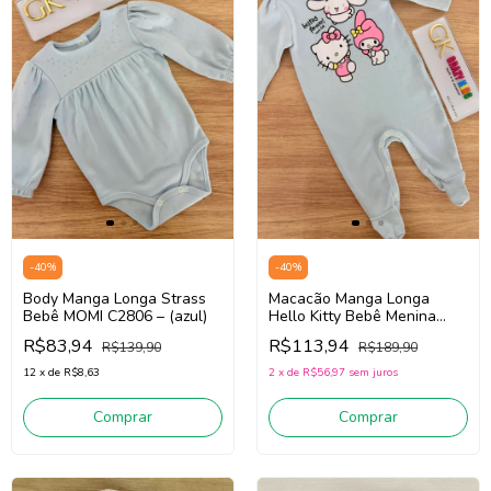
-
40
%
-
40
%
Body Manga Longa Strass
Macacão Manga Longa
Bebê MOMI C2806 – (azul)
Hello Kitty Bebê Menina
Momi C2677 (Azul)
R$83,94
R$113,94
R$139,90
R$189,90
12
x
de
R$8,63
2
x
de
R$56,97
sem juros
Comprar
Comprar