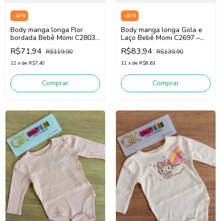
-
40
%
-
40
%
Body manga longa Flor
Body manga longa Gola e
bordada Bebê Momi C2803
Laço Bebê Momi C2697 –
– (off white) | Lançamento
(Off White) | Lançamento
R$71,94
R$83,94
R$119,90
R$139,90
Inverno 2026
Inverno 2026
12
x
de
R$7,40
12
x
de
R$8,63
Comprar
Comprar