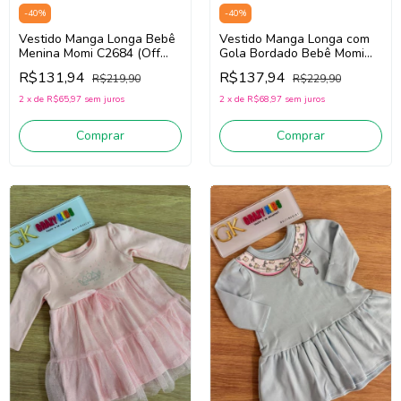
-
40
%
-
40
%
Vestido Manga Longa Bebê
Vestido Manga Longa com
Menina Momi C2684 (Off
Gola Bordado Bebê Momi
White/Azul/Rosa)
C2766 – verde | Lançamento
R$131,94
R$137,94
R$219,90
R$229,90
Inverno 2026
2
x
de
R$65,97
sem juros
2
x
de
R$68,97
sem juros
Comprar
Comprar