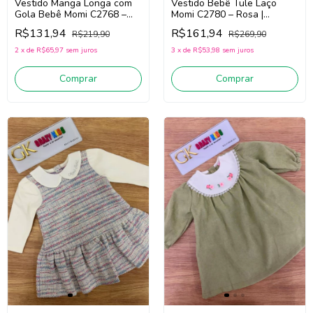
Vestido Manga Longa com
Vestido Bebê Tule Laço
Gola Bebê Momi C2768 –
Momi C2780 – Rosa |
rosa/off white | Lançamento
Lançamento Inverno 2026
R$131,94
R$161,94
R$219,90
R$269,90
Inverno 2026
2
x
de
R$65,97
sem juros
3
x
de
R$53,98
sem juros
Comprar
Comprar