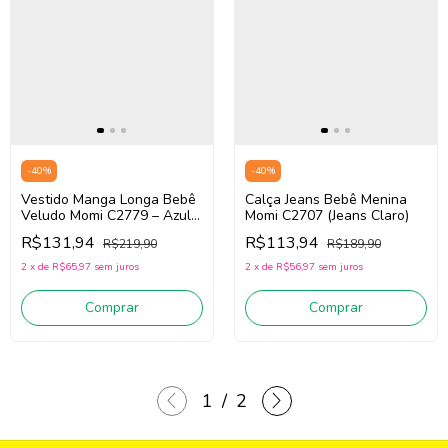
-
40
%
-
40
%
Vestido Manga Longa Bebê
Calça Jeans Bebê Menina
Veludo Momi C2779 – Azul |
Momi C2707 (Jeans Claro)
Lançamento Inverno 2026
R$131,94
R$113,94
R$219,90
R$189,90
2
x
de
R$65,97
sem juros
2
x
de
R$56,97
sem juros
Comprar
Comprar
1
/
2