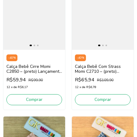
-
40
%
-
40
%
Calça Bebê Cirre Momi
Calça Bebê Com Strass
C2850 – (preto) Lançamento
Momi C2710 – (preto)
Inverno 2026
Lançamento Inverno 2026
R$59,94
R$65,94
R$99,90
R$109,90
12
x
de
R$6,17
12
x
de
R$6,78
Comprar
Comprar