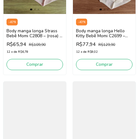
-
40
%
-
40
%
Body manga longa Strass
Body manga longa Hello
Bebê Momi C2808 – (rosa) |
Kitty Bebê Momi C2699 –
Lançamento Inverno 2026
(off white) | Lançamento
R$65,94
R$77,94
R$109,90
R$129,90
Inverno 2026
12
x
de
R$6,78
12
x
de
R$8,02
Comprar
Comprar