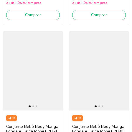
2026
2026
2
x
de
R$62,97
sem juros
2
x
de
R$59,97
sem juros
Comprar
Comprar
-
40
%
-
40
%
Conjunto Bebê Body Manga
Conjunto Bebê Body Manga
Longa e Calça Momi C2854
Longa e Calça Momi C2890