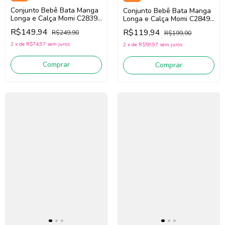
Conjunto Bebê Bata Manga
Conjunto Bebê Bata Manga
Longa e Calça Momi C2839
Longa e Calça Momi C2849
– creme | xadrez marrom
– floral / creme |
R$149,94
R$119,94
R$249,90
R$199,90
claro | Lançamento Inverno
Lançamento Inverno 2026
2026
2
x
de
R$74,97
sem juros
2
x
de
R$59,97
sem juros
Comprar
Comprar