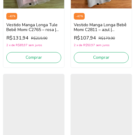
-
40
%
-
40
%
Vestido Manga Longa Tule
Vestido Manga Longa Bebê
Bebê Momi C2765 – rosa |
Momi C2811 – azul |
Lançamento Inverno 2026
Lançamento Inverno 2026
R$131,94
R$107,94
R$219,90
R$179,90
2
x
de
R$65,97
sem juros
2
x
de
R$53,97
sem juros
Comprar
Comprar