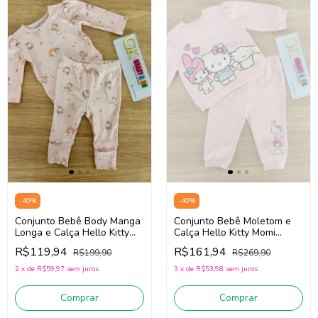
-
40
%
-
40
%
Conjunto Bebê Body Manga
Conjunto Bebê Moletom e
Longa e Calça Hello Kitty
Calça Hello Kitty Momi
Momi C2835 – Rosa |
C2859 – Rosa | Lançamento
R$119,94
R$161,94
R$199,90
R$269,90
Lançamento Inverno 2026
Inverno 2026
2
x
de
R$59,97
sem juros
3
x
de
R$53,98
sem juros
Comprar
Comprar