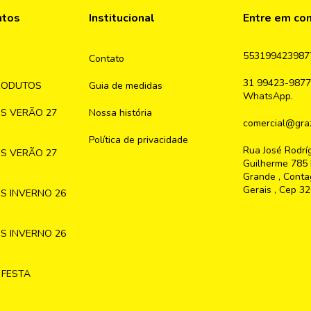
ntos
Institucional
Entre em co
553199423987
Contato
31 99423-9877
RODUTOS
Guia de medidas
WhatsApp.
S VERÃO 27
Nossa história
comercial@graz
Política de privacidade
Rua José Rodrí
S VERÃO 27
Guilherme 785 
Grande , Conta
Gerais , Cep 3
S INVERNO 26
S INVERNO 26
 FESTA