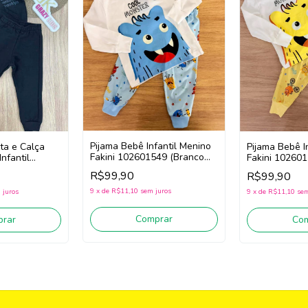
Pijama Bebê Infantil Menino
ta e Calça
Pijama Bebê I
Fakini 102601549 (Branco
nfantil
Fakini 102601
/Azul)
 102401418
Amarelo)
R$99,90
R$99,90
9
x
de
R$11,10
sem juros
 juros
9
x
de
R$11,10
sem
Comprar
rar
Co