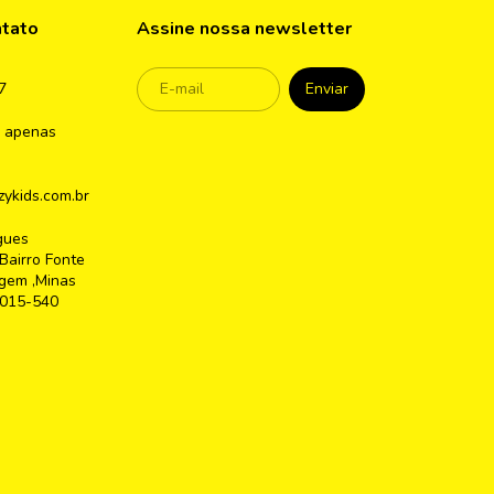
ntato
Assine nossa newsletter
7
 apenas
ykids.com.br
gues
Bairro Fonte
gem ,Minas
2015-540