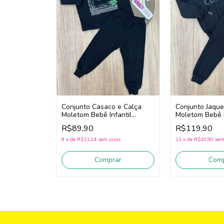
Conjunto Casaco e Calça
Conjunto Jaque
Moletom Bebê Infantil
Moletom Bebê I
Menino Fakini 102401445
Menino Fakini
R$89,90
R$119,90
(Preto)
(Preto)
8
x
de
R$11,24
sem juros
11
x
de
R$10,90
sem
Comprar
Comp