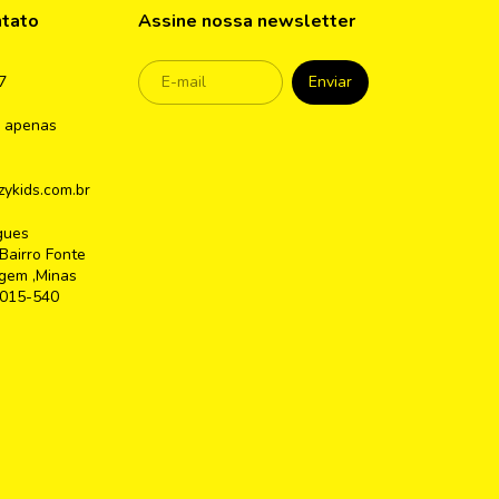
ntato
Assine nossa newsletter
7
 apenas
ykids.com.br
gues
Bairro Fonte
gem ,Minas
2015-540