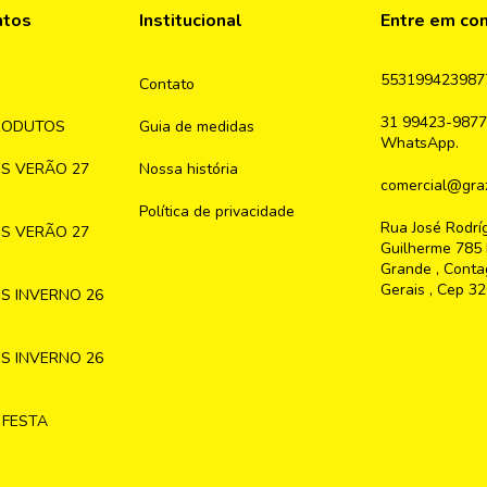
ntos
Institucional
Entre em co
553199423987
Contato
31 99423-9877
RODUTOS
Guia de medidas
WhatsApp.
S VERÃO 27
Nossa história
comercial@graz
Política de privacidade
Rua José Rodrí
S VERÃO 27
Guilherme 785 
Grande , Conta
Gerais , Cep 3
S INVERNO 26
S INVERNO 26
 FESTA