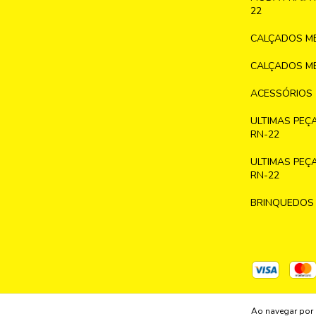
22
CALÇADOS ME
CALÇADOS ME
ACESSÓRIOS
ULTIMAS PEÇ
RN-22
ULTIMAS PEÇ
RN-22
BRINQUEDOS
Ao navegar por 
Copyright GRAZY KIDS MODA INFANTIL LTDA - 32377837000