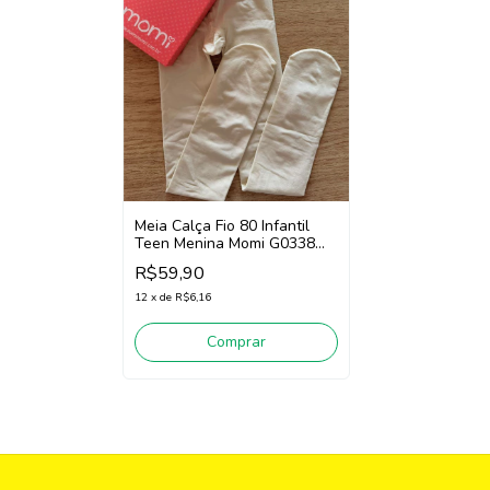
Meia Calça Fio 80 Infantil
Teen Menina Momi G0338
(Off White)
R$59,90
12
x
de
R$6,16
Comprar