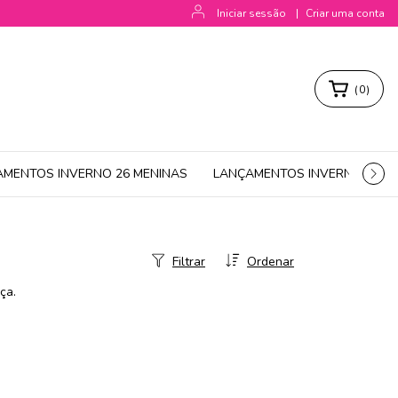
Iniciar sessão
|
Criar uma conta
(
0
)
AMENTOS INVERNO 26 MENINAS
LANÇAMENTOS INVERNO 26 M
Filtrar
Ordenar
ça.