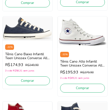
Comprar
Comprar
-
30
%
Tênis Cano Baixo Infantil
-
30
%
Teen Unissex Converse All
Tênis Cano Alto Infantil
Star CK1643/CK1641 (Jeans)
R$174,93
R$249,90
Teen Unissex Converse All
Tecido
Star CK1563 (Branco)
3
x
de
R$58,31
sem juros
R$195,93
R$279,90
Tecido
3
x
de
R$65,31
sem juros
Comprar
Comprar