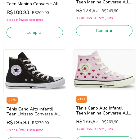
Teen Menina Converse All
Teen Menina Converse All
Star CK1509/CK1644 (Cinza
Star CK1456/CK1454
R$174,93
R$249,90
R$188,93
Gelo) Tecido
R$269,90
(Vermelho) Tecido
3
x
de
R$58,31
sem juros
3
x
de
R$62,98
sem juros
Comprar
Comprar
-
30
%
-
30
%
Tênis Cano Alto Infantil
Tênis Cano Alto Infantil
Teen Menina Converse All
Teen Unissex Converse All
Star CK1456/CK1454 (Rosa)
Star CK1563 (Preto) Tecido
R$188,93
R$195,93
R$269,90
Tecido
R$279,90
3
x
de
R$62,98
sem juros
3
x
de
R$65,31
sem juros