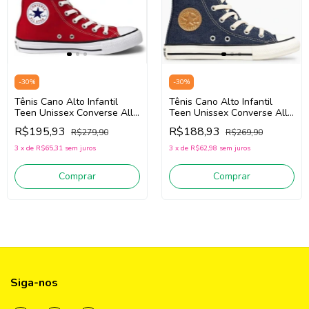
-
30
%
-
30
%
Tênis Cano Alto Infantil
Tênis Cano Alto Infantil
Teen Unissex Converse All
Teen Unissex Converse All
Star CK1563 (Vermelho)
Star CK1642/Ck1640 (Jeans)
R$195,93
R$188,93
R$279,90
R$269,90
Tecido
Tecido
3
x
de
R$65,31
sem juros
3
x
de
R$62,98
sem juros
Comprar
Comprar
Siga-nos