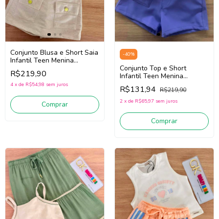
Conjunto Blusa e Short Saia
-
40
%
Infantil Teen Menina
Vic.Vicky 96845 (Off
Conjunto Top e Short
R$219,90
White/Bege Claro)
Infantil Teen Menina
Vic.Vicky 85329 (Off
4
x
de
R$54,98
sem juros
R$131,94
R$219,90
White/Roxo)
2
x
de
R$65,97
sem juros
Comprar
Comprar