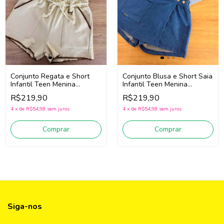
Conjunto Regata e Short
Conjunto Blusa e Short Saia
Infantil Teen Menina
Infantil Teen Menina
Vic.Vicky 94420 (Bege
Vic.Vicky 96864 (Azul/Jeans)
R$219,90
R$219,90
Claro)
4
x
de
R$54,98
sem juros
4
x
de
R$54,98
sem juros
Comprar
Comprar
Siga-nos