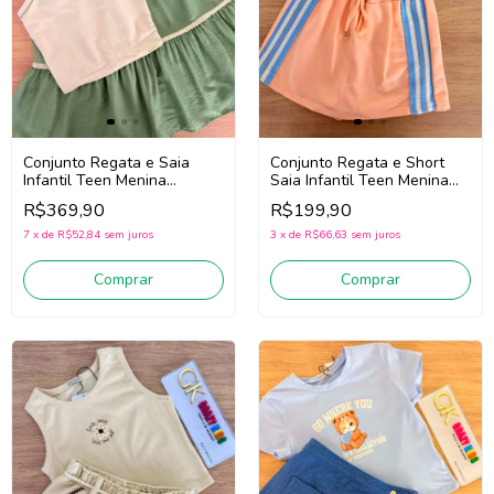
Conjunto Regata e Saia
Conjunto Regata e Short
Infantil Teen Menina
Saia Infantil Teen Menina
Vic.Vicky 94424 (Bege
Vic.Vicky 96861 (Off
R$369,90
R$199,90
Claro/Verde)
White/Laranja)
7
x
de
R$52,84
sem juros
3
x
de
R$66,63
sem juros
Comprar
Comprar