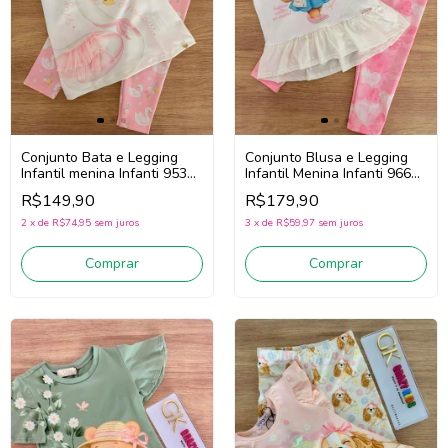
Conjunto Bata e Legging
Conjunto Blusa e Legging
Infantil menina Infanti 95328
Infantil Menina Infanti 96630
(Branco/Rosa)
(Branco/Rosa)
R$149,90
R$179,90
2
x
de
R$74,95
sem juros
3
x
de
R$59,97
sem juros
Comprar
Comprar