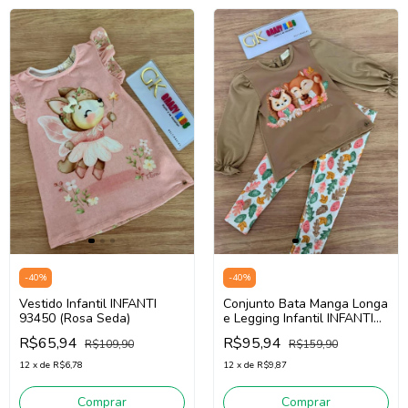
-
40
%
-
40
%
Vestido Infantil INFANTI
Conjunto Bata Manga Longa
93450 (Rosa Seda)
e Legging Infantil INFANTI
89658 (Marrom claro /Off
R$65,94
R$95,94
R$109,90
R$159,90
White estampa de folhas )
12
x
de
R$6,78
12
x
de
R$9,87
Comprar
Comprar