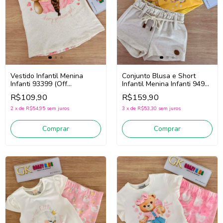
Vestido Infantil Menina
Conjunto Blusa e Short
Infanti 93399 (Off
Infantil Menina Infanti 94932
White/Rosa)
(Amarelo/Off White)
R$109,90
R$159,90
2
x
de
R$54,95
sem juros
3
x
de
R$53,30
sem juros
Comprar
Comprar