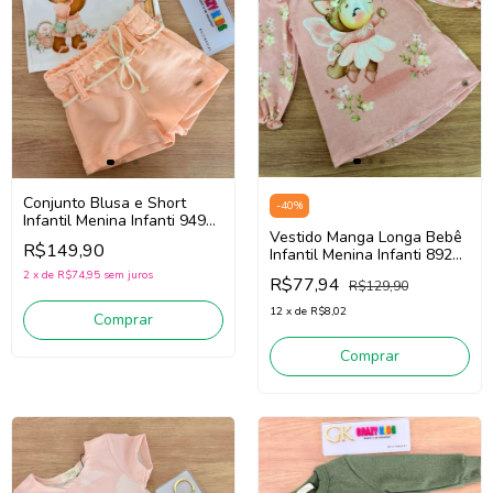
Conjunto Blusa e Short
-
40
%
Infantil Menina Infanti 94942
Vestido Manga Longa Bebê
(Off White/Laranja)
R$149,90
Infantil Menina Infanti 89207
(Rosa)
2
x
de
R$74,95
sem juros
R$77,94
R$129,90
12
x
de
R$8,02
Comprar
Comprar