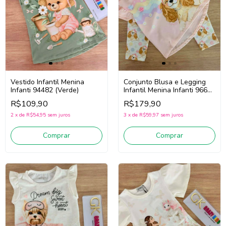
Vestido Infantil Menina
Conjunto Blusa e Legging
Infanti 94482 (Verde)
Infantil Menina Infanti 96643
(Rosa/Verde)
R$109,90
R$179,90
2
x
de
R$54,95
sem juros
3
x
de
R$59,97
sem juros
Comprar
Comprar