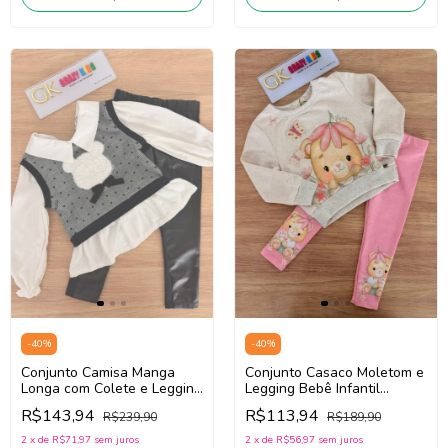
-
40
%
-
40
%
Conjunto Camisa Manga
Conjunto Casaco Moletom e
Longa com Colete e Legging
Legging Bebê Infantil
Térmica Infantil INFANTI
Menina Infanti 90699 (Bege
R$143,94
R$113,94
R$239,90
R$189,90
90488 (Off White /Branco
Claro/Rosa)
/Preto)
2
x
de
R$71,97
sem juros
2
x
de
R$56,97
sem juros