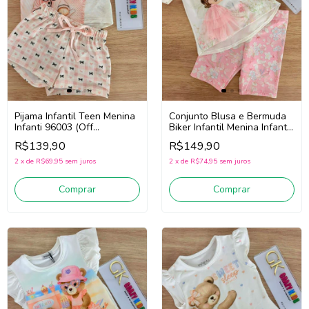
Pijama Infantil Teen Menina
Conjunto Blusa e Bermuda
Infanti 96003 (Off
Biker Infantil Menina Infanti
White/Rosa)
96646 (Off White/Rosa)
R$139,90
R$149,90
2
x
de
R$69,95
sem juros
2
x
de
R$74,95
sem juros
Comprar
Comprar