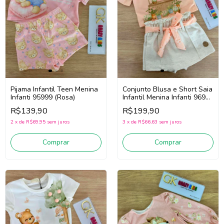
Pijama Infantil Teen Menina
Conjunto Blusa e Short Saia
Infanti 95999 (Rosa)
Infantil Menina Infanti 96922
(Laranja/Off White)
R$139,90
R$199,90
2
x
de
R$69,95
sem juros
3
x
de
R$66,63
sem juros
Comprar
Comprar