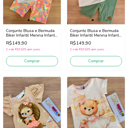
Conjunto Blusa e Bermuda
Conjunto Blusa e Bermuda
Biker Infantil Menina Infanti
Biker Infantil Menina Infanti
95319 (Branco/Rosa)
94946 (Off White/Verde)
R$149,90
R$149,90
2
x
de
R$74,95
sem juros
2
x
de
R$74,95
sem juros
Comprar
Comprar