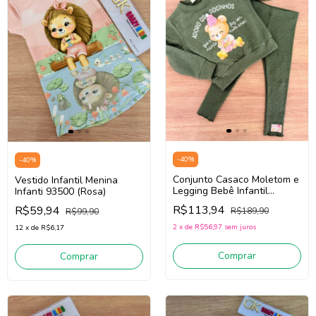
-
40
%
-
40
%
Conjunto Casaco Moletom e
Vestido Infantil Menina
Legging Bebê Infantil
Infanti 93500 (Rosa)
Menina Infanti 89646
R$113,94
R$59,94
R$189,90
R$99,90
(Verde)
2
x
de
R$56,97
sem juros
12
x
de
R$6,17
Comprar
Comprar