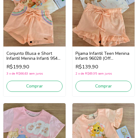
Conjunto Blusa e Short
Pijama Infantil Teen Menina
Infantil Menina Infanti 95412
Infanti 96028 (Off
(Off White/Laranja)
White/Laranja)
R$199,90
R$139,90
3
x
de
R$66,63
sem juros
2
x
de
R$69,95
sem juros
Comprar
Comprar