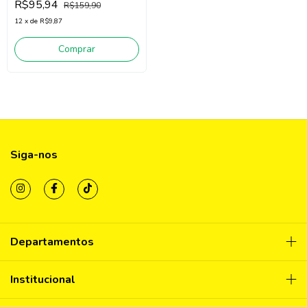
R$95,94
R$159,90
Claro/Rosa)
12
x
de
R$9,87
Comprar
Siga-nos
Departamentos
Institucional