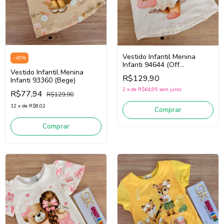
Vestido Infantil Menina
-
40
%
Infanti 94644 (Off
Vestido Infantil Menina
White/Rosa)
R$129,90
Infanti 93360 (Bege)
2
x
de
R$64,95
sem juros
R$77,94
R$129,90
12
x
de
R$8,02
Comprar
Comprar