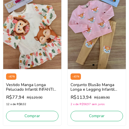
-
40
%
-
40
%
Vestido Manga Longa
Conjunto Blusão Manga
Peluciado Infantil INFANTI
Longa e Legging Infantil
89208 (Creme Claro com
Infanti 89659 (Rosa Bebê
R$77,94
R$113,94
R$129,90
R$189,90
leves pontilhados)
/Caramelo)
12
x
de
R$8,02
2
x
de
R$56,97
sem juros
Comprar
Comprar