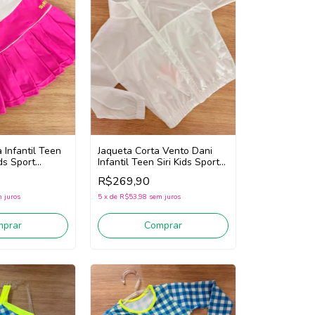
Jaqueta Corta Vento Dani
 Infantil Teen
Infantil Teen Siri Kids Sport
ds Sport
Diversão 44695 (Branco)
786 (Rosa)
R$269,90
5
x
de
R$53,98
sem juros
 juros
Comprar
mprar