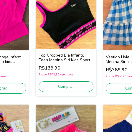
Top Cropped Bia Infantil
nga Infantil
Vestido Livia 
Teen Menina Siri Kids Sport
ri kids
Menina Siri k
Diversão 44750 (Preto)
Pink)
43284 (Azul/O
R$139,90
R$389,90
2
x
de
R$69,95
sem juros
juros
7
x
de
R$55,70
sem
Comprar
rar
Co