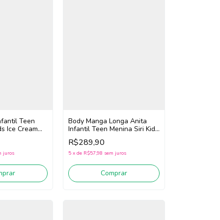
nfantil Teen
Body Manga Longa Anita
ids Ice Cream
Infantil Teen Menina Siri Kids
Sea Jeans 43206 (Azul)
R$289,90
 juros
5
x
de
R$57,98
sem juros
mprar
Comprar