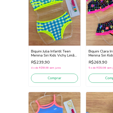
Biquini Julia Infantil Teen
Biquini Clara I
Menina Siri Kids Vichy Limão
Menina Siri Ki
43216 (Azul/Amarelo)
(Preto / Rosa)
R$239,90
R$269,90
4
x
de
R$59,98
sem juros
5
x
de
R$53,98
sem 
Comprar
Comp