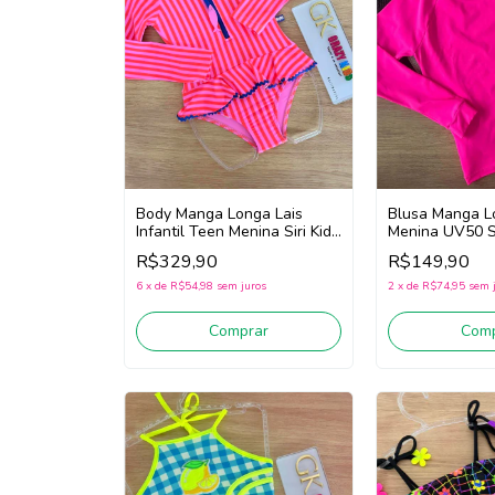
Body Manga Longa Lais
Blusa Manga Lo
Infantil Teen Menina Siri Kids
Menina UV50 Si
Sardinha 43298
Euforia 40250 (
R$329,90
R$149,90
(Rosa/Vermelho/Azul)
6
x
de
R$54,98
sem juros
2
x
de
R$74,95
sem 
Comprar
Comp