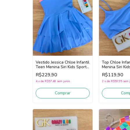
Vestido Jessica Chloe Infantil
Top Chloe Infa
Teen Menina Siri Kids Sport
Menina Siri Ki
Dança 44760 (Azul)
44714 (Azul)
R$229,90
R$119,90
4
x
de
R$57,48
sem juros
2
x
de
R$59,95
sem 
Comprar
Comp