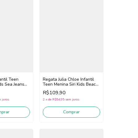
antil Teen
Regata Julia Chloe Infantil
ids Sea Jeans
Teen Menina Siri Kids Beach
Tennis 44668 (Rosa)
R$109,90
 juros
2
x
de
R$54,95
sem juros
mprar
Comprar