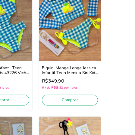
nfantil Teen
Biquini Manga Longa Jessica
ids 43226 Vichy
Infantil Teen Menina Siri Kids
marelo)
Vichy Limão 43246
R$349,90
(Azul/Amarelo)
 juros
6
x
de
R$58,32
sem juros
mprar
Comprar