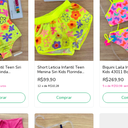
til Teen Siri
Short Leticia Infantil Teen
Biquini Laila I
rinda
Menina Siri Kids Florinda
Kids 43011 B
/Roxo)
43062 (Amarelo Neon)
(Rosa/Amarel
R$99,90
R$269,90
juros
12
x
de
R$10,28
5
x
de
R$53,98
sem
rar
Comprar
Co