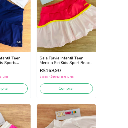
nfantil Teen
Saia Flavia Infantil Teen
ds Sports
Menina Siri Kids Sport Beach
8 (Marinho)
Tennis 44770 (Rosa/Branco)
R$169,90
 juros
3
x
de
R$56,63
sem juros
mprar
Comprar