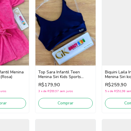
Top Sara Infantil Teen
fantil Menina
Biquini Laila I
Menina Siri Kids Sports
 (Rosa)
Menina Siri k
Trilobal 44599 (Marinho)
43011 (Roxo)
R$179,90
R$259,90
3
x
de
R$59,97
sem juros
juros
5
x
de
R$51,98
sem
Comprar
rar
Co