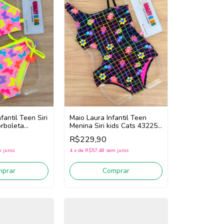
nfantil Teen Siri
Maio Laura Infantil Teen
orboleta
Menina Siri kids Cats 43225
o)
(Preto /Rosa)
R$229,90
 juros
4
x
de
R$57,48
sem juros
mprar
Comprar