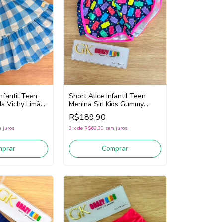
Infantil Teen
Short Alice Infantil Teen
ids Vichy Limão
Menina Siri Kids Gummy
ff White)
43016 (Marinho/Rosa)
R$189,90
 juros
3
x
de
R$63,30
sem juros
mprar
Comprar