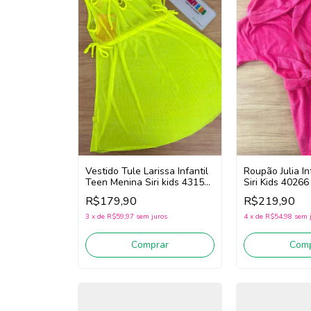
Vestido Tule Larissa Infantil
Roupão Julia In
Teen Menina Siri kids 43153
Siri Kids 40266
(Amarelo fluor)
R$179,90
R$219,90
3
x
de
R$59,97
sem juros
4
x
de
R$54,98
sem 
Comprar
Comp