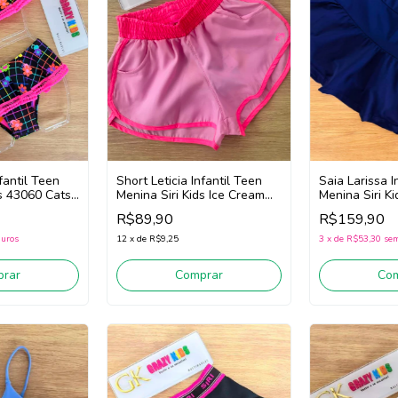
Saia Larissa I
nfantil Teen
Short Leticia Infantil Teen
Menina Siri Ki
ds 43060 Cats
Menina Siri Kids Ice Cream
Trilobal 4403
40063 (Rosa/Pink)
R$159,90
R$89,90
3
x
de
R$53,30
sem
juros
12
x
de
R$9,25
Co
rar
Comprar