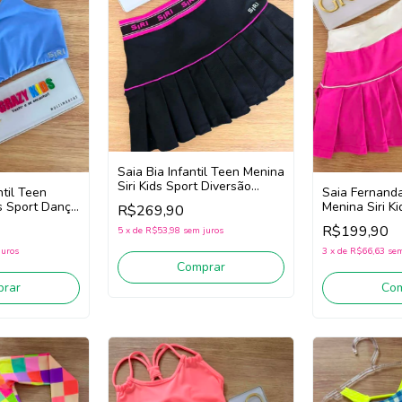
Saia Bia Infantil Teen Menina
Siri Kids Sport Diversão
ntil Teen
Saia Fernanda
44749 (Preto)
ds Sport Dança
Menina Siri Ki
R$269,90
Badminton 44
R$199,90
5
x
de
R$53,98
sem juros
juros
3
x
de
R$66,63
sem
Comprar
rar
Co