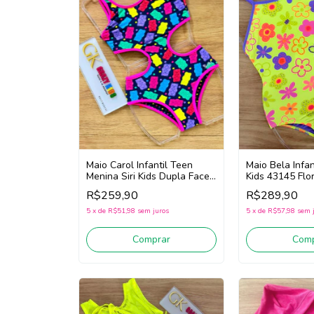
Maio Carol Infantil Teen
Maio Bela Infan
Menina Siri Kids Dupla Face
Kids 43145 Flo
43099 Gummy (Rosa
(Amarelo/Rosa
R$259,90
R$289,90
/Marinho)
5
x
de
R$51,98
sem juros
5
x
de
R$57,98
sem 
Comprar
Comp