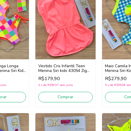
nga Longa
Vestido Cris Infantil Teen
Maio Camila I
enina Siri Kids
Menina Siri kids 43054 Zig
Menina Siri K
Zag (Rosa)
Limão (Azul/A
R$179,90
R$279,90
arelo)
juros
3
x
de
R$59,97
sem juros
5
x
de
R$55,98
sem
rar
Comprar
Co