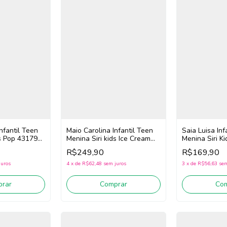
nfantil Teen
Maio Carolina Infantil Teen
Saia Luisa Inf
ds Pop 43179
Menina Siri kids Ice Cream
Menina Siri K
43014 (Roxo)
43286 (Azul)
R$249,90
R$169,90
juros
4
x
de
R$62,48
sem juros
3
x
de
R$56,63
sem
rar
Comprar
Co