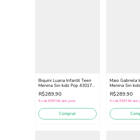
Biquini Luana Infantil Teen
Maio Gabriela I
Menina Siri kids Pop 43017
Menina Siri ki
(Rosa/Roxo)
(Rosa/Roxo)
R$289,90
R$289,90
5
x
de
R$57,98
sem juros
5
x
de
R$57,98
sem 
Comprar
Comp