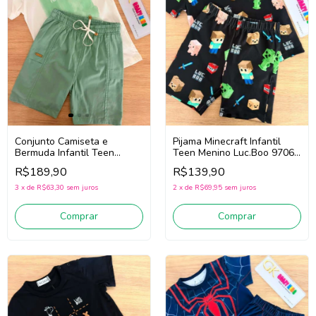
Pijama Minecraft Infantil
Conjunto Camiseta e
Teen Menino Luc.Boo 97066
Bermuda Infantil Teen
(Preto)
Menino Luc.Boo 92400 (Off
R$139,90
R$189,90
White/Verde)
2
x
de
R$69,95
sem juros
3
x
de
R$63,30
sem juros
Comprar
Comprar