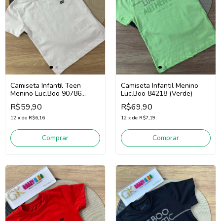
Camiseta Infantil Teen
Camiseta Infantil Menino
Menino Luc.Boo 90786
Luc.Boo 84218 (Verde)
(Branco)
R$59,90
R$69,90
12
x
de
R$6,16
12
x
de
R$7,19
Comprar
Comprar