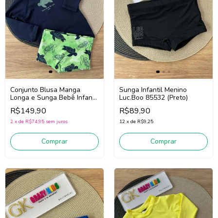
Conjunto Blusa Manga
Sunga Infantil Menino
Longa e Sunga Bebê Infantil
Luc.Boo 85532 (Preto)
Menino Luc.Boo 85540
R$149,90
R$89,90
(Marinho/Verde)
2
x
de
R$74,95
sem juros
12
x
de
R$9,25
Comprar
Comprar