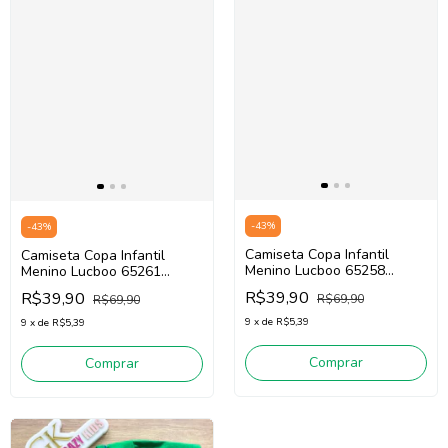
-
43
%
-
43
%
Camiseta Copa Infantil
Camiseta Copa Infantil
Menino Lucboo 65258
Menino Lucboo 65261
(Amarelo/Verde)
(Amarelo/Azul)
R$39,90
R$39,90
R$69,90
R$69,90
9
x
de
R$5,39
9
x
de
R$5,39
Comprar
Comprar