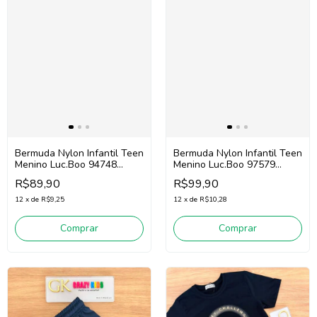
Bermuda Nylon Infantil Teen
Bermuda Nylon Infantil Teen
Menino Luc.Boo 94748
Menino Luc.Boo 97579
(Cinza Escuro)
(Marinho/Verde)
R$89,90
R$99,90
12
x
de
R$9,25
12
x
de
R$10,28
Comprar
Comprar