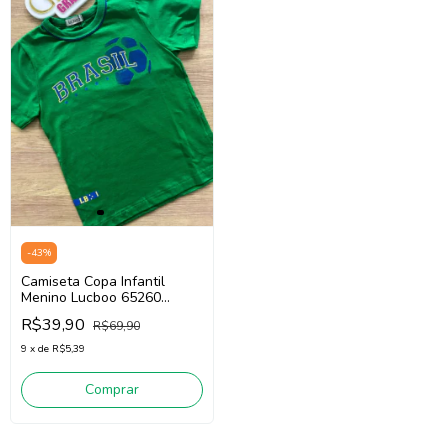
-
43
%
Camiseta Copa Infantil
Menino Lucboo 65260
(Verde)
R$39,90
R$69,90
9
x
de
R$5,39
Comprar