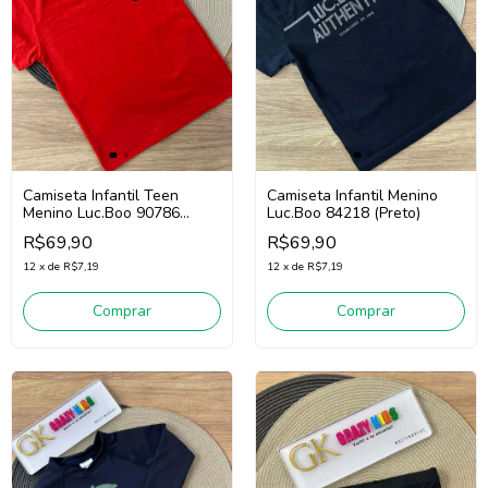
Camiseta Infantil Teen
Camiseta Infantil Menino
Menino Luc.Boo 90786
Luc.Boo 84218 (Preto)
(Vermelho)
R$69,90
R$69,90
12
x
de
R$7,19
12
x
de
R$7,19
Comprar
Comprar