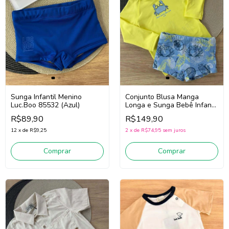
Sunga Infantil Menino
Conjunto Blusa Manga
Luc.Boo 85532 (Azul)
Longa e Sunga Bebê Infantil
Menino Luc.Boo 85540
R$89,90
R$149,90
(Amarelo/Azul)
12
x
de
R$9,25
2
x
de
R$74,95
sem juros
Comprar
Comprar