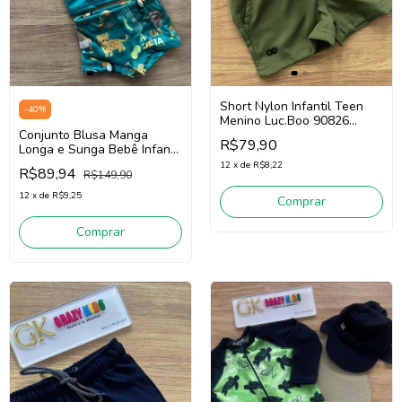
Short Nylon Infantil Teen
-
40
%
Menino Luc.Boo 90826
Conjunto Blusa Manga
(Verde)
R$79,90
Longa e Sunga Bebê Infantil
Menino Luc.Boo 85503
12
x
de
R$8,22
R$89,94
R$149,90
(Verde)
12
x
de
R$9,25
Comprar
Comprar