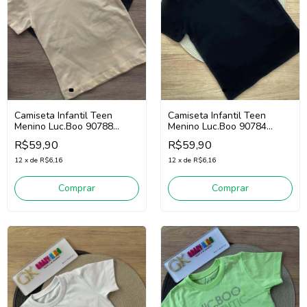
Camiseta Infantil Teen
Camiseta Infantil Teen
Menino Luc.Boo 90788
Menino Luc.Boo 90784
(Laranja Claro)
(Preto)
R$59,90
R$59,90
12
x
de
R$6,16
12
x
de
R$6,16
Comprar
Comprar