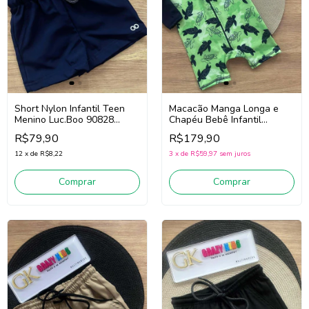
Short Nylon Infantil Teen
Macacão Manga Longa e
Menino Luc.Boo 90828
Chapéu Bebê Infantil
(Marinho)
Menino Luc.Boo 85570
R$79,90
R$179,90
(Verde)
12
x
de
R$8,22
3
x
de
R$59,97
sem juros
Comprar
Comprar