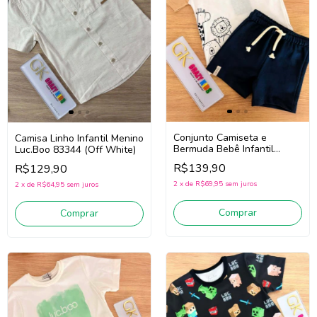
Conjunto Camiseta e
Camisa Linho Infantil Menino
Bermuda Bebê Infantil
Luc.Boo 83344 (Off White)
Menino Luc.boo 97204 (Off
R$139,90
R$129,90
White/Marinho)
2
x
de
R$69,95
sem juros
2
x
de
R$64,95
sem juros
Comprar
Comprar