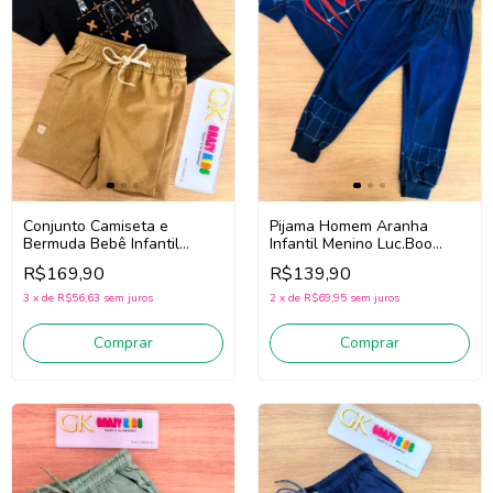
Conjunto Camiseta e
Pijama Homem Aranha
Bermuda Bebê Infantil
Infantil Menino Luc.Boo
Menino Luc.Boo 97266
97068 (Marinho)
R$169,90
R$139,90
(Preto/Bege)
3
x
de
R$56,63
sem juros
2
x
de
R$69,95
sem juros
Comprar
Comprar