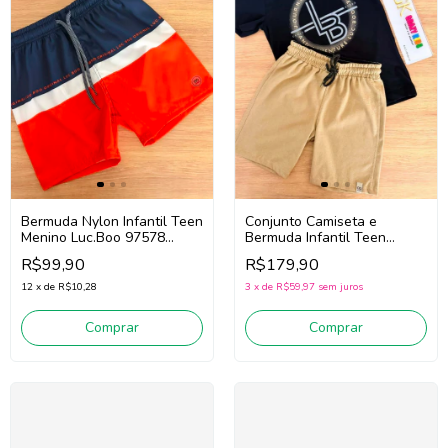
Conjunto Camiseta e
Bermuda Nylon Infantil Teen
Bermuda Infantil Teen
Menino Luc.Boo 97578
Menino Luc.Boo 92396
(Marinho/Vermelho)
R$179,90
R$99,90
(Preto/Bege)
3
x
de
R$59,97
sem juros
12
x
de
R$10,28
Comprar
Comprar