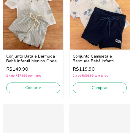
Conjunto Bata e Bermuda
Conjunto Camiseta e
Bebê Infantil Menino Onda
Bermuda Bebê Infantil
Marinha 1263037
Menino Onda Marinha
R$149,90
R$119,90
(Branco/Cinza)
1263027 (Off
White/Marinho)
2
x
de
R$74,95
sem juros
2
x
de
R$59,95
sem juros
Comprar
Comprar