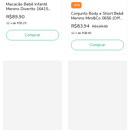
Macacão Bebê Infantil
-
40
%
Menino Divertto 16415
(Bege)
Conjunto Body e Short Bebê
R$89,90
Menino Mini&Co 0656 (Off
White/Marrom)
12
x
de
R$9,25
R$83,94
R$139,90
12
x
de
R$8,63
Comprar
Comprar