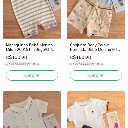
Macaquinho Bebê Menino
Conjunto Body Polo e
Milon 2001914 (Bege/Off
Bermuda Bebê Menino Milon
White)
2001866 (Azul/Bege)
R$139,90
R$169,90
2
x
de
R$69,95
sem juros
3
x
de
R$56,63
sem juros
Comprar
Comprar