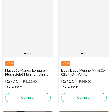
-
40
%
-
40
%
Macacão Manga Longa em
Body Bebê Menino Mini&Co
Plush Bebê Menino Fakini
0257 (Off White)
102401053 (Azul)
R$77,94
R$41,94
R$129,90
R$69,90
12
x
de
R$8,02
10
x
de
R$5,13
Comprar
Comprar