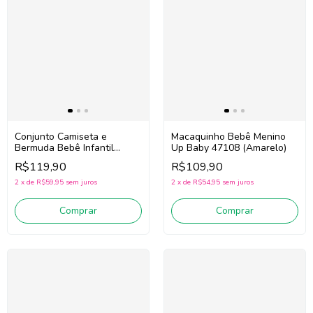
Conjunto Camiseta e
Macaquinho Bebê Menino
Bermuda Bebê Infantil
Up Baby 47108 (Amarelo)
Menino Onda Marinha
R$119,90
R$109,90
1263027 (Off
White/Marrom)
2
x
de
R$59,95
sem juros
2
x
de
R$54,95
sem juros
Comprar
Comprar