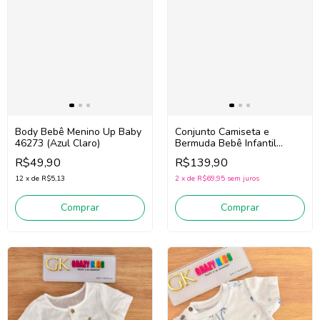
Conjunto Camiseta e
Body Bebê Menino Up Baby
Bermuda Bebê Infantil
46273 (Azul Claro)
Menino Luc.boo 97204 (Off
R$139,90
R$49,90
White/Marinho)
2
x
de
R$69,95
sem juros
12
x
de
R$5,13
Comprar
Comprar