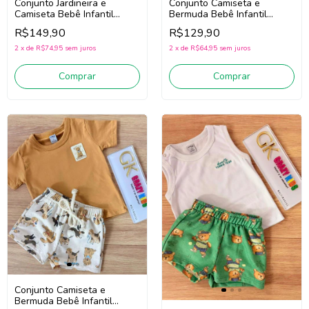
Conjunto Jardineira e
Conjunto Camiseta e
Camiseta Bebê Infantil
Bermuda Bebê Infantil
Menino Divertto 16381
Menino Divertto 16398 (Off
R$149,90
R$129,90
(Azul/Off White)
White/Bege Escuro)
2
x
de
R$74,95
sem juros
2
x
de
R$64,95
sem juros
Comprar
Comprar
Conjunto Camiseta e
Bermuda Bebê Infantil