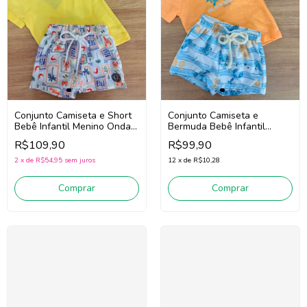
Conjunto Camiseta e Short
Conjunto Camiseta e
Bebê Infantil Menino Onda
Bermuda Bebê Infantil
Marinha 1263023
Menino Divertto 16393
R$109,90
R$99,90
(Amarelo/Azul)
(Laranja/Azul)
2
x
de
R$54,95
sem juros
12
x
de
R$10,28
Comprar
Comprar