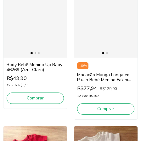
Body Bebê Menino Up Baby
-
40
%
46269 (Azul Claro)
Macacão Manga Longa em
R$49,90
Plush Bebê Menino Fakini
102401077 (Verde)
12
x
de
R$5,13
R$77,94
R$129,90
12
x
de
R$8,02
Comprar
Comprar