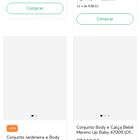
12
x
de
R$8,02
Comprar
Comprar
Conjunto Body e Calça Bebê
-
40
%
Menino Up Baby 47009 (Off
White/Verde)
Conjunto Jardineira e Body