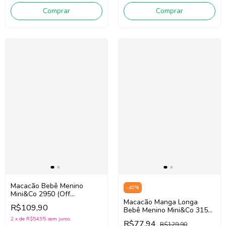
Comprar
Comprar
Macacão Bebê Menino
-
40
%
Mini&Co 2950 (Off
White/Marrom)
Macacão Manga Longa
R$109,90
Bebê Menino Mini&Co 3152
(Off White/Cinza)
2
x
de
R$54,95
sem juros
R$77,94
R$129,90