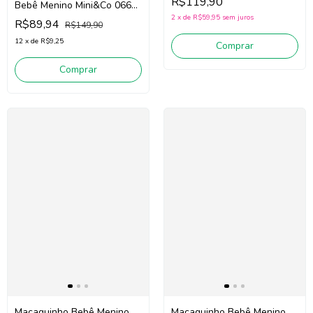
R$119,90
Bebê Menino Mini&Co 0664
(Off White/Marrom)
2
x
de
R$59,95
sem juros
R$89,94
R$149,90
12
x
de
R$9,25
Comprar
Comprar
Macaquinho Bebê Menino
Macaquinho Bebê Menino