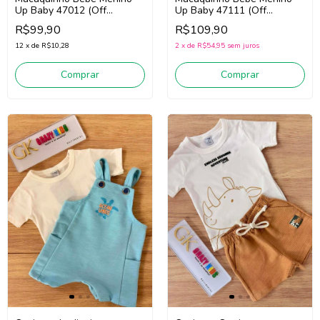
Up Baby 47012 (Off
Up Baby 47111 (Off
White/Verde)
White/Verde)
R$99,90
R$109,90
12
x
de
R$10,28
2
x
de
R$54,95
sem juros
Comprar
Comprar