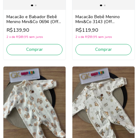
Macacão e Babador Bebê
Macacão Bebê Menino
Menino Mini&Co 0694 (Off
Mini&Co 3143 (Off
White/Bege)
White/Preto)
R$139,90
R$119,90
2
x
de
R$69,95
sem juros
2
x
de
R$59,95
sem juros
Comprar
Comprar