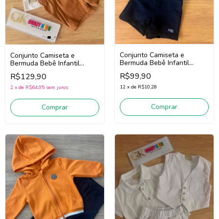
Conjunto Camiseta e
Conjunto Camiseta e
Bermuda Bebê Infantil
Bermuda Bebê Infantil
Menino Onda Marinha
Menino Onda Marinha
R$99,90
R$129,90
1263029 (Branco/Marinho)
1263031 (Branco/Marrom)
12
x
de
R$10,28
2
x
de
R$64,95
sem juros
Comprar
Comprar