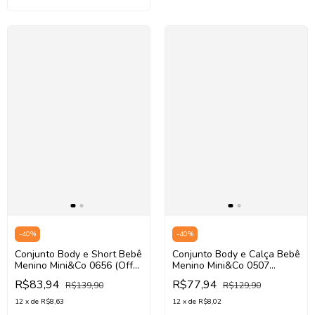
-
40
%
-
40
%
Conjunto Body e Short Bebê
Conjunto Body e Calça Bebê
Menino Mini&Co 0656 (Off
Menino Mini&Co 0507
White/Azul)
(Bege/Marrom)
R$83,94
R$77,94
R$139,90
R$129,90
12
x
de
R$8,63
12
x
de
R$8,02