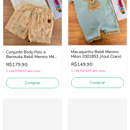
Macaquinho Bebê Menino
Conjunto Body Polo e
Milon 2001853 (Azul Claro)
Bermuda Bebê Menino Milon
2001867 (Off White/Bege)
R$149,90
R$179,90
2
x
de
R$74,95
sem juros
3
x
de
R$59,97
sem juros
Comprar
Comprar