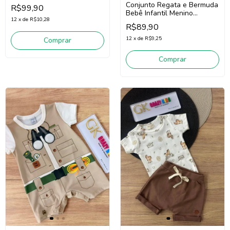
Menino Divertto 16402
Conjunto Regata e Bermuda
R$99,90
(Marrom/Off White)
Bebê Infantil Menino
12
x
de
R$10,28
Divertto 16389
R$89,90
(Branco/Verde)
12
x
de
R$9,25
Comprar
Comprar