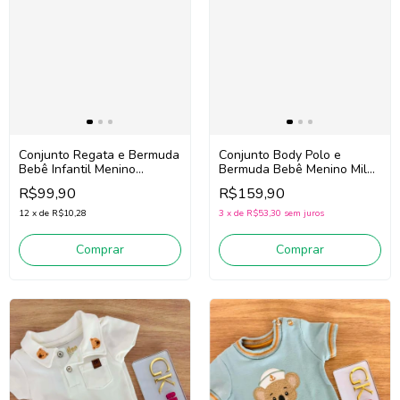
Conjunto Regata e Bermuda
Conjunto Body Polo e
Bebê Infantil Menino
Bermuda Bebê Menino Milon
Divertto 16391
2001864 (Azul/Bege Escuro)
R$99,90
R$159,90
(Verde/Bege)
12
x
de
R$10,28
3
x
de
R$53,30
sem juros
Comprar
Comprar