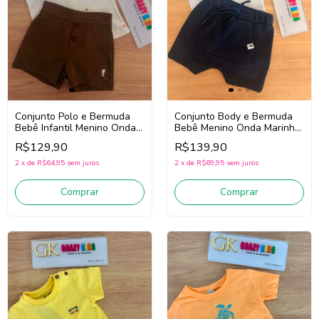
Conjunto Polo e Bermuda
Conjunto Body e Bermuda
Bebê Infantil Menino Onda
Bebê Menino Onda Marinha
Marinha 1263038 (Off
1263016 (Branco/Marinho)
R$129,90
R$139,90
White/Marrom)
2
x
de
R$64,95
sem juros
2
x
de
R$69,95
sem juros
Comprar
Comprar