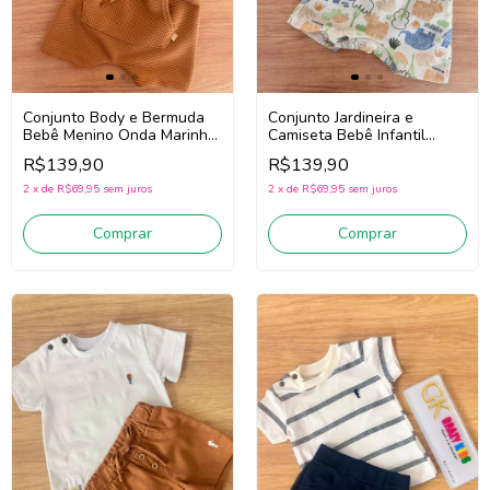
Conjunto Body e Bermuda
Conjunto Jardineira e
Bebê Menino Onda Marinha
Camiseta Bebê Infantil
1263016 (Off
Menino Divertto 16385
R$139,90
R$139,90
White/Marrom)
(Marrom/Off White)
2
x
de
R$69,95
sem juros
2
x
de
R$69,95
sem juros
Comprar
Comprar