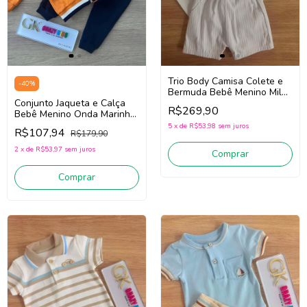
Trio Body Camisa Colete e
-
40
%
Bermuda Bebê Menino Milon
Conjunto Jaqueta e Calça
2001630 (Branco)
R$269,90
Bebê Menino Onda Marinha
251034 (Laranja/Marinho)
5
x
de
R$53,98
sem juros
R$107,94
R$179,90
2
x
de
R$53,97
sem juros
Comprar
Comprar