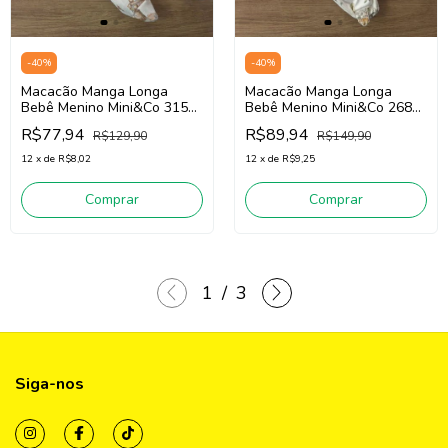
-
40
%
-
40
%
Macacão Manga Longa
Macacão Manga Longa
Bebê Menino Mini&Co 3152
Bebê Menino Mini&Co 2684
(Off White)
(Off White)
R$77,94
R$89,94
R$129,90
R$149,90
12
x
de
R$8,02
12
x
de
R$9,25
Comprar
Comprar
1
/
3
Siga-nos