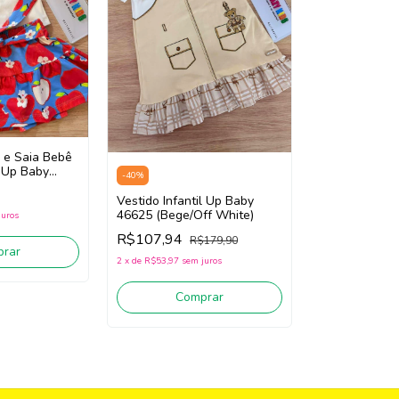
 e Saia Bebê
a Up Baby
-
40
%
ite/Vermelho)
Vestido Infantil Up Baby
46625 (Bege/Off White)
juros
R$107,94
R$179,90
rar
2
x
de
R$53,97
sem juros
Comprar