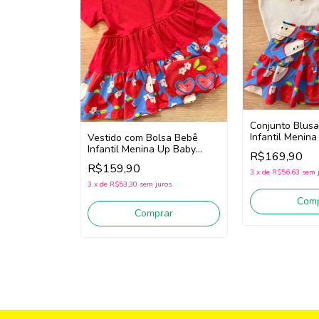
Conjunto Blusa
Infantil Menin
Vestido com Bolsa Bebê
46872 (Off Wh
Infantil Menina Up Baby
R$169,90
47151 (Vermelho)
R$159,90
3
x
de
R$56,63
sem 
3
x
de
R$53,30
sem juros
Comp
Comprar