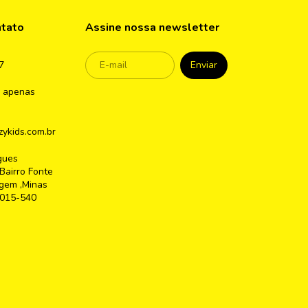
ntato
Assine nossa newsletter
7
 apenas
ykids.com.br
gues
Bairro Fonte
gem ,Minas
2015-540