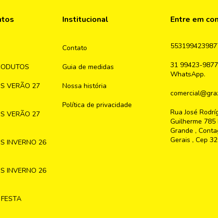
ntos
Institucional
Entre em co
553199423987
Contato
31 99423-9877
RODUTOS
Guia de medidas
WhatsApp.
S VERÃO 27
Nossa história
comercial@graz
Política de privacidade
Rua José Rodrí
S VERÃO 27
Guilherme 785 
Grande , Conta
Gerais , Cep 3
S INVERNO 26
S INVERNO 26
 FESTA