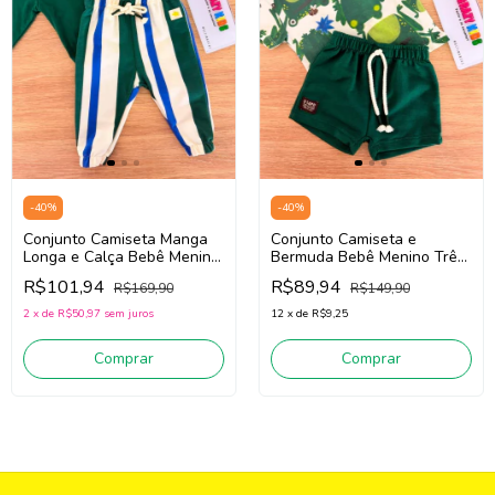
-
40
%
-
40
%
Conjunto Camiseta Manga
Conjunto Camiseta e
Longa e Calça Bebê Menino
Bermuda Bebê Menino Três
Três e Já 62436 (Verde/Off
e Já 62435 (Verde/Off
R$101,94
R$89,94
R$169,90
R$149,90
White)
White)
2
x
de
R$50,97
sem juros
12
x
de
R$9,25
Comprar
Comprar