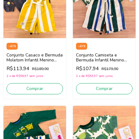
-
40
%
-
40
%
Conjunto Casaco e Bermuda
Conjunto Camiseta e
Moletom Infantil Menino
Bermuda Infantil Menino
Três e Já 62478
Três e Já 62438 ( Verde/Off
R$113,94
R$107,94
R$189,90
R$179,90
(Cinza/Amarelo)
White)
2
x
de
R$56,97
sem juros
2
x
de
R$53,97
sem juros
Comprar
Comprar