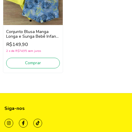
Conjunto Blusa Manga
Longa e Sunga Bebê Infantil
Menino Luc.Boo 85540
R$149,90
(Amarelo/Azul)
2
x
de
R$74,95
sem juros
Comprar
Siga-nos