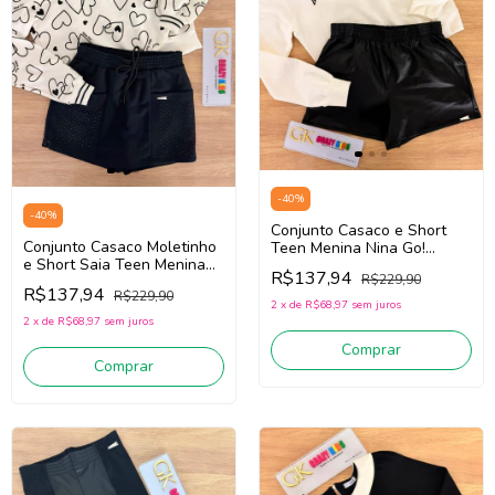
-
40
%
-
40
%
Conjunto Casaco e Short
Conjunto Casaco Moletinho
Teen Menina Nina Go!
e Short Saia Teen Menina
2261036 (Off White/Preto)
R$137,94
R$229,90
Nina Go! 2261039
R$137,94
R$229,90
(Creme/Preto)
2
x
de
R$68,97
sem juros
2
x
de
R$68,97
sem juros
Comprar
Comprar