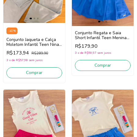
-
40
%
Conjunto Regata e Saia
Short Infantil Teen Menina
Conjunto Jaqueta e Calça
Nina Go! 2263033 (Off
Moletom Infantil Teen Nina
R$179,90
White/Azul)
Go! 2261046 (Azul)
R$173,94
R$289,90
3
x
de
R$59,97
sem juros
3
x
de
R$57,98
sem juros
Comprar
Comprar