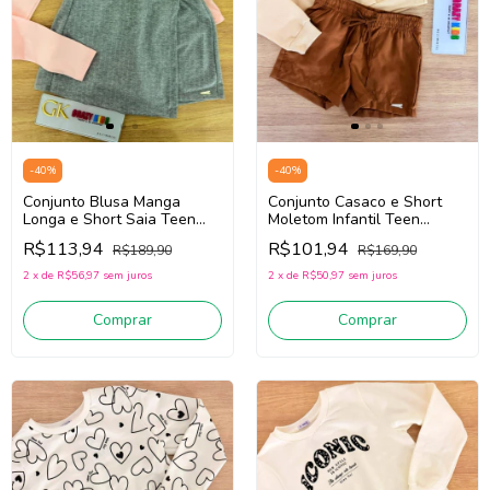
-
40
%
-
40
%
Conjunto Blusa Manga
Conjunto Casaco e Short
Longa e Short Saia Teen
Moletom Infantil Teen
Nina Go! 2261025
Menina Nina Go! 2261034
R$113,94
R$101,94
R$189,90
R$169,90
(Rosa/Cinza)
(Creme/Bege Escuro)
2
x
de
R$56,97
sem juros
2
x
de
R$50,97
sem juros
Comprar
Comprar