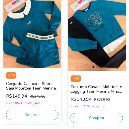
-
40
%
-
40
%
Conjunto Casaco e Short
Conjunto Casaco Moletom e
Saia Moletom Teen Menina
Legging Teen Menina Nina
Nina Go! 2261037 (Azul)
R$149,94
Go! 2261045 (Azul/Preto)
R$249,90
R$143,94
R$239,90
2
x
de
R$74,97
sem juros
2
x
de
R$71,97
sem juros
Comprar
Comprar