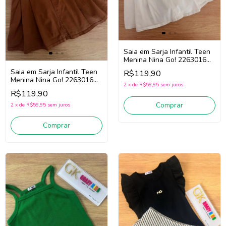
Saia em Sarja Infantil Teen
Menina Nina Go! 2263016
(Off White)
Saia em Sarja Infantil Teen
R$119,90
Menina Nina Go! 2263016
2
x
de
R$59,95
sem juros
(Marrom)
R$119,90
Comprar
2
x
de
R$59,95
sem juros
Comprar