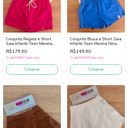
Conjunto Regata e Short
Conjunto Blusa e Short Saia
Saia Infantil Teen Menina
Infantil Teen Menina Nina
Nina Go! 2263032 (Off
Go! 2263047 (Off
R$179,90
R$149,90
White/Pink)
White/Azul)
3
x
de
R$59,97
sem juros
2
x
de
R$74,95
sem juros
Comprar
Comprar