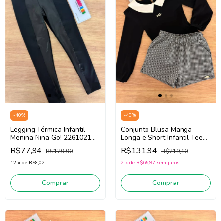
-
40
%
-
40
%
Legging Térmica Infantil
Conjunto Blusa Manga
Menina Nina Go! 2261021
Longa e Short Infantil Teen
(Preto)
Menina Nina Go! 2261026
R$77,94
R$131,94
R$129,90
R$219,90
(Preto/Cinza)
12
x
de
R$8,02
2
x
de
R$65,97
sem juros
Comprar
Comprar