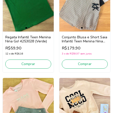
Conjunto Blusa e Short Saia
Regata Infantil Teen Menina
Infantil Teen Menina Nina
Nina Go! 4253028 (Verde)
Go! 2263036 (Preto/Off
R$179,90
R$59,90
White)
3
x
de
R$59,97
sem juros
12
x
de
R$6,16
Comprar
Comprar