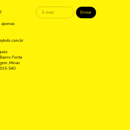
7
 apenas
ykids.com.br
gues
Bairro Fonte
gem ,Minas
2015-540