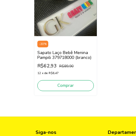
-
30
%
Sapato Laço Bebê Menina
Pampili 379718000 (branco)
R$62,93
R$89,90
12
x
de
R$6,47
Comprar
Siga-nos
Departame