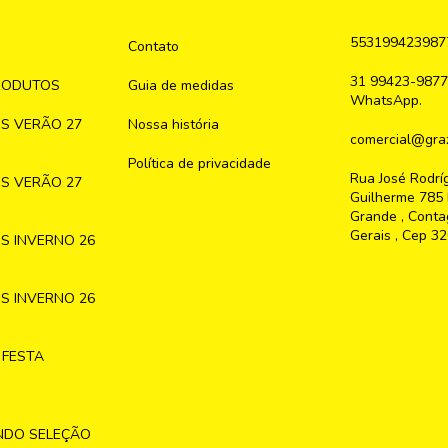
553199423987
Contato
31 99423-9877
RODUTOS
Guia de medidas
WhatsApp.
S VERÃO 27
Nossa história
comercial@graz
Política de privacidade
Rua José Rodrí
S VERÃO 27
Guilherme 785 
Grande , Conta
Gerais , Cep 3
S INVERNO 26
S INVERNO 26
 FESTA
NDO SELEÇÃO