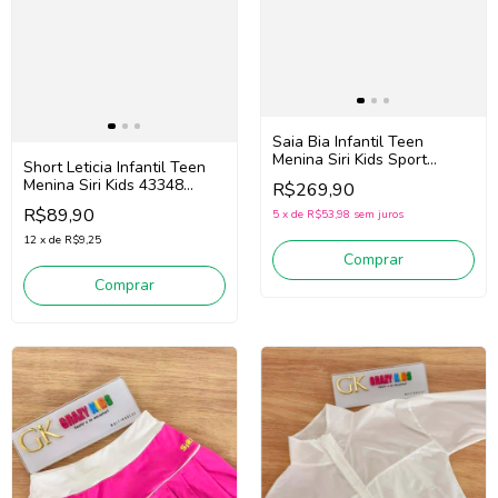
Saia Bia Infantil Teen
Menina Siri Kids Sport
Short Leticia Infantil Teen
Diversão 44749 (Preto)
Menina Siri Kids 43348
R$269,90
(Preto)
R$89,90
5
x
de
R$53,98
sem juros
12
x
de
R$9,25
Comprar
Comprar