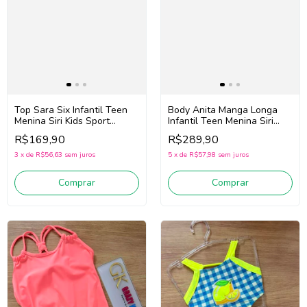
Top Sara Six Infantil Teen
Body Anita Manga Longa
Menina Siri Kids Sport
Infantil Teen Menina Siri
Badminton 44787 (Rosa)
Kids 43206 Picolé
R$169,90
R$289,90
(Rosa/Lilás/Amarelo)
3
x
de
R$56,63
sem juros
5
x
de
R$57,98
sem juros
Comprar
Comprar