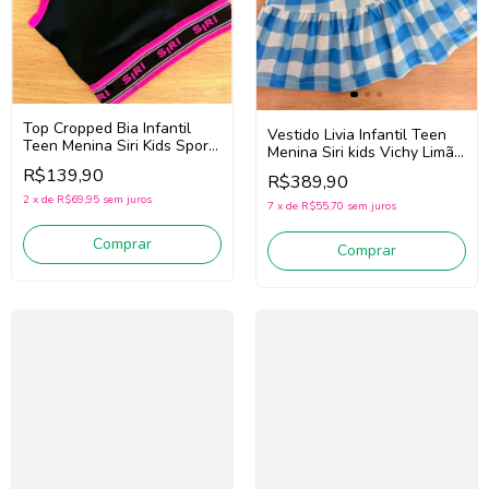
Top Cropped Bia Infantil
Vestido Livia Infantil Teen
Teen Menina Siri Kids Sport
Menina Siri kids Vichy Limão
Diversão 44750 (Preto)
43284 (Azul/Off White)
R$139,90
R$389,90
2
x
de
R$69,95
sem juros
7
x
de
R$55,70
sem juros
Comprar
Comprar