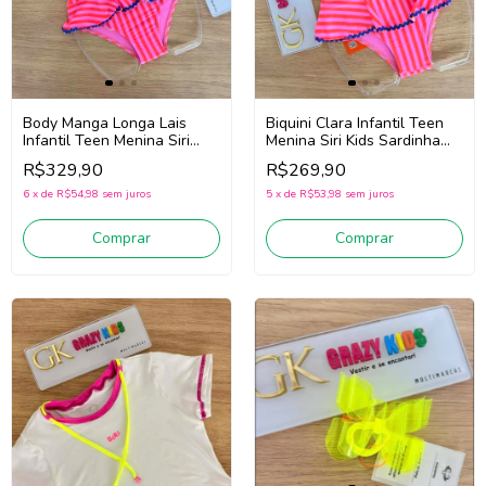
Body Manga Longa Lais
Biquini Clara Infantil Teen
Infantil Teen Menina Siri
Menina Siri Kids Sardinha
Kids Sardinha 43298
43060
R$329,90
R$269,90
(Rosa/Vermelho/Azul)
(Rosa/Vermelho/Azul)
6
x
de
R$54,98
sem juros
5
x
de
R$53,98
sem juros
Comprar
Comprar