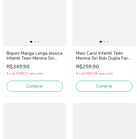
Maio Carol Infantil Teen
Biquini Manga Longa Jessica
Menina Siri Kids Dupla Face
Infantil Teen Menina Siri
43099 Gummy (Rosa
Kids Vichy Limão 43246
R$259,90
R$349,90
/Marinho)
(Azul/Amarelo)
5
x
de
R$51,98
sem juros
6
x
de
R$58,32
sem juros
Comprar
Comprar