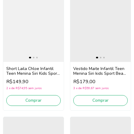
Short Laila Chloe Infantil
Vestido Maite Infantil Teen
Teen Menina Siri Kids Sport
Menina Siri kids Sport Beach
Dança 44765 (Azul)
Tennis 44769 (Rosa)
R$149,90
R$179,00
2
x
de
R$74,95
sem juros
3
x
de
R$59,67
sem juros
Comprar
Comprar