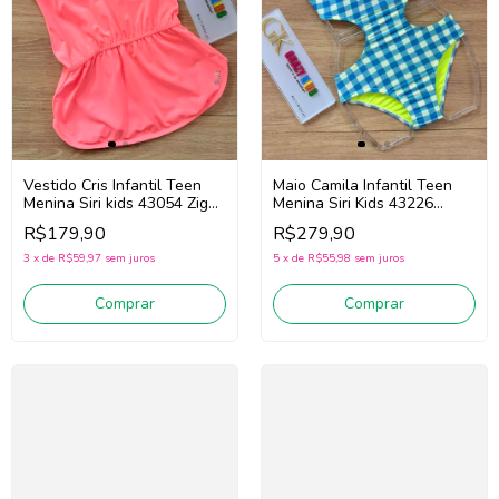
Vestido Cris Infantil Teen
Maio Camila Infantil Teen
Menina Siri kids 43054 Zig
Menina Siri Kids 43226
Zag (Rosa)
Vichy Limão (Azul/Amarelo)
R$179,90
R$279,90
3
x
de
R$59,97
sem juros
5
x
de
R$55,98
sem juros
Comprar
Comprar