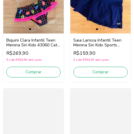
Saia Larissa Infantil Teen
Biquini Clara Infantil Teen
Menina Siri Kids Sports
Menina Siri Kids 43060 Cats
Trilobal 44038 (Marinho)
(Preto / Rosa)
R$159,90
R$269,90
3
x
de
R$53,30
sem juros
5
x
de
R$53,98
sem juros
Comprar
Comprar