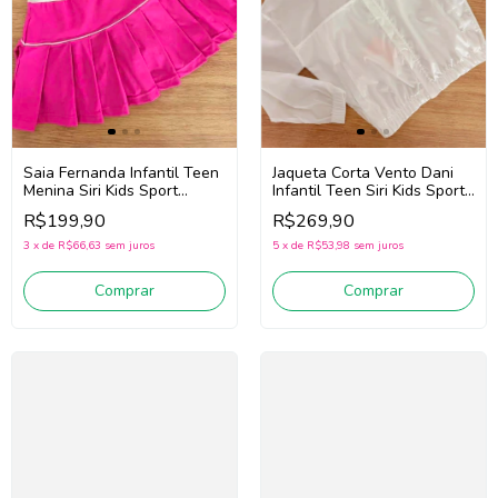
Jaqueta Corta Vento Dani
Saia Fernanda Infantil Teen
Infantil Teen Siri Kids Sport
Menina Siri Kids Sport
Diversão 44695 (Branco)
Badminton 44786 (Rosa)
R$269,90
R$199,90
5
x
de
R$53,98
sem juros
3
x
de
R$66,63
sem juros
Comprar
Comprar