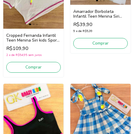
Amarrador Borboleta
Infantil Teen Menina Siri
Kids 43739 (Amarelo Neon)
R$39,90
9
x
de
R$5,39
Cropped Fernanda Infantil
Teen Menina Siri kids Sport
Comprar
44788 Badminton (Branco)
R$109,90
2
x
de
R$54,95
sem juros
Comprar