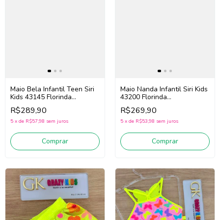
Maio Bela Infantil Teen Siri
Maio Nanda Infantil Siri Kids
Kids 43145 Florinda
43200 Florinda
(Amarelo/Rosa/Roxo)
(/Amarelo/Rosa/Roxo)
R$289,90
R$269,90
5
x
de
R$57,98
sem juros
5
x
de
R$53,98
sem juros
Comprar
Comprar