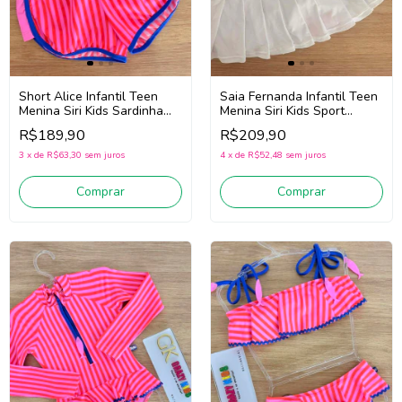
Short Alice Infantil Teen
Saia Fernanda Infantil Teen
Menina Siri Kids Sardinha
Menina Siri Kids Sport
43016
Badminton 44718 (Branco)
R$189,90
R$209,90
(Rosa/Vermelho/Azul)
3
x
de
R$63,30
sem juros
4
x
de
R$52,48
sem juros
Comprar
Comprar