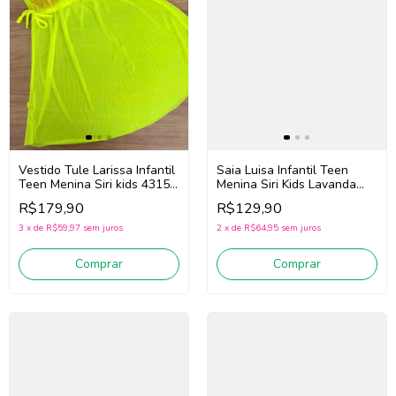
Vestido Tule Larissa Infantil
Saia Luisa Infantil Teen
Teen Menina Siri kids 43153
Menina Siri Kids Lavanda
(Amarelo fluor)
43065 (Lilás)
R$179,90
R$129,90
3
x
de
R$59,97
sem juros
2
x
de
R$64,95
sem juros
Comprar
Comprar