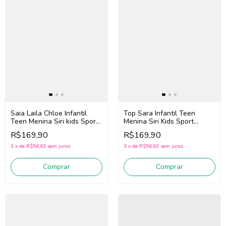
Saia Laila Chloe Infantil
Top Sara Infantil Teen
Teen Menina Siri kids Sport
Menina Siri Kids Sport
Dança 44762 (Azul)
Dança 44763 (Rosa)
R$169,90
R$169,90
3
x
de
R$56,63
sem juros
3
x
de
R$56,63
sem juros
Comprar
Comprar