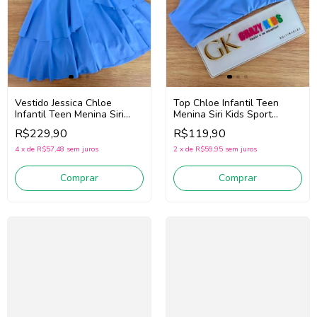
Vestido Jessica Chloe
Top Chloe Infantil Teen
Infantil Teen Menina Siri
Menina Siri Kids Sport
Kids Sport Dança 44760
Dança 44714 (Azul)
R$229,90
R$119,90
(Azul)
4
x
de
R$57,48
sem juros
2
x
de
R$59,95
sem juros
Comprar
Comprar