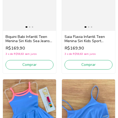
Biquini Babi Infantil Teen
Saia Flavia Infantil Teen
Menina Siri Kids Sea Jeans
Menina Siri Kids Sport
43067 (Azul)
Beach Tennis 44770
R$169,90
R$169,90
(Rosa/Branco)
3
x
de
R$56,63
sem juros
3
x
de
R$56,63
sem juros
Comprar
Comprar