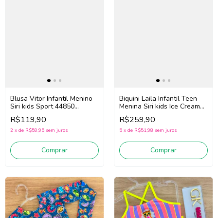
Blusa Vitor Infantil Menino
Biquini Laila Infantil Teen
Siri kids Sport 44850
Menina Siri kids Ice Cream
(Marinho)
43011 (Roxo)
R$119,90
R$259,90
2
x
de
R$59,95
sem juros
5
x
de
R$51,98
sem juros
Comprar
Comprar