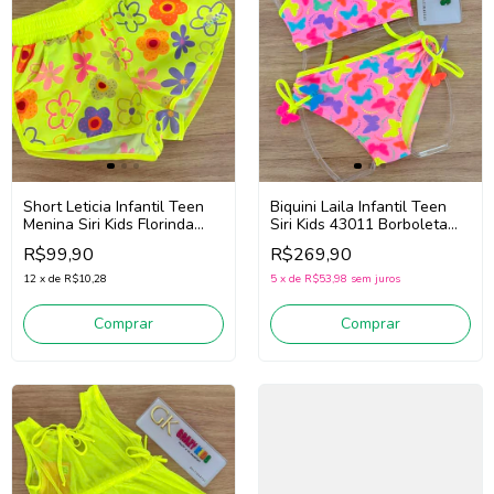
Short Leticia Infantil Teen
Biquini Laila Infantil Teen
Menina Siri Kids Florinda
Siri Kids 43011 Borboleta
43062 (Amarelo Neon)
(Rosa/Amarelo)
R$99,90
R$269,90
12
x
de
R$10,28
5
x
de
R$53,98
sem juros
Comprar
Comprar