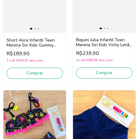
Biquini Julia Infantil Teen
Short Alice Infantil Teen
Menina Siri Kids Vichy Limão
Menina Siri Kids Gummy
43216 (Azul/Amarelo)
43016 (Marinho/Rosa)
R$239,90
R$189,90
4
x
de
R$59,98
sem juros
3
x
de
R$63,30
sem juros
Comprar
Comprar