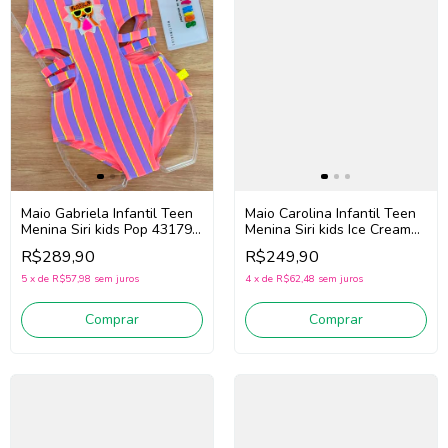
Maio Gabriela Infantil Teen
Maio Carolina Infantil Teen
Menina Siri kids Pop 43179
Menina Siri kids Ice Cream
(Rosa/Roxo)
43014 (Roxo)
R$289,90
R$249,90
5
x
de
R$57,98
sem juros
4
x
de
R$62,48
sem juros
Comprar
Comprar