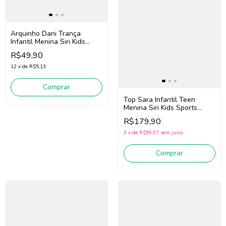
Arquinho Dani Trança
Infantil Menina Siri Kids
Lavanda 43767 (Lilás)
R$49,90
12
x
de
R$5,13
Comprar
Top Sara Infantil Teen
Menina Siri Kids Sports
Trilobal 44599 (Marinho)
R$179,90
3
x
de
R$59,97
sem juros
Comprar