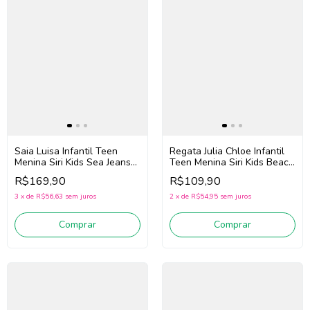
Saia Luisa Infantil Teen
Regata Julia Chloe Infantil
Menina Siri Kids Sea Jeans
Teen Menina Siri Kids Beach
43286 (Azul)
Tennis 44668 (Rosa)
R$169,90
R$109,90
3
x
de
R$56,63
sem juros
2
x
de
R$54,95
sem juros
Comprar
Comprar