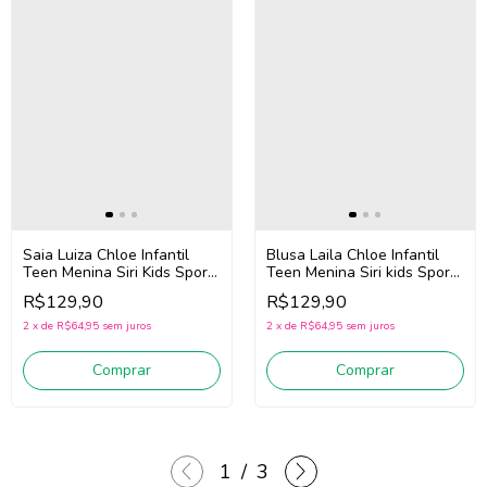
Saia Luiza Chloe Infantil
Blusa Laila Chloe Infantil
Teen Menina Siri Kids Sport
Teen Menina Siri kids Sport
Dança 44699 (Azul)
Dança 44766 (Azul)
R$129,90
R$129,90
2
x
de
R$64,95
sem juros
2
x
de
R$64,95
sem juros
Comprar
Comprar
1
/
3