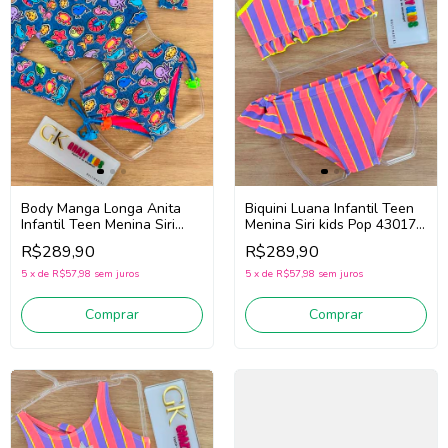
Body Manga Longa Anita
Biquini Luana Infantil Teen
Infantil Teen Menina Siri
Menina Siri kids Pop 43017
Kids Sea Jeans 43206 (Azul)
(Rosa/Roxo)
R$289,90
R$289,90
5
x
de
R$57,98
sem juros
5
x
de
R$57,98
sem juros
Comprar
Comprar