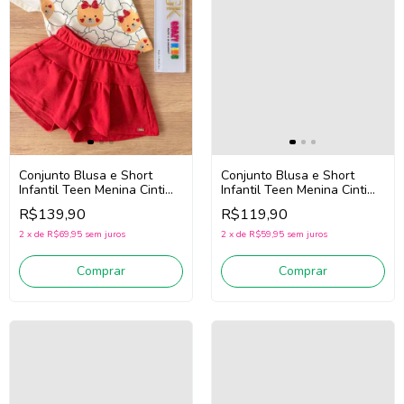
Conjunto Blusa e Short
Conjunto Blusa e Short
Infantil Teen Menina Cinti
Infantil Teen Menina Cinti
22223 (Off
22229 (Azul)
R$139,90
R$119,90
White/Vermelho)
2
x
de
R$69,95
sem juros
2
x
de
R$59,95
sem juros
Comprar
Comprar