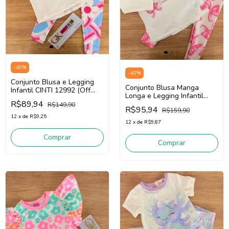
-
40
%
-
40
%
Conjunto Blusa e Legging
Conjunto Blusa Manga
Infantil CINTI 12992 (Off
Longa e Legging Infantil
White /Rosa)
R$89,94
Cinti 12911 (Off
R$149,90
R$95,94
R$159,90
White/Rosa)
12
x
de
R$9,25
12
x
de
R$9,87
Comprar
Comprar