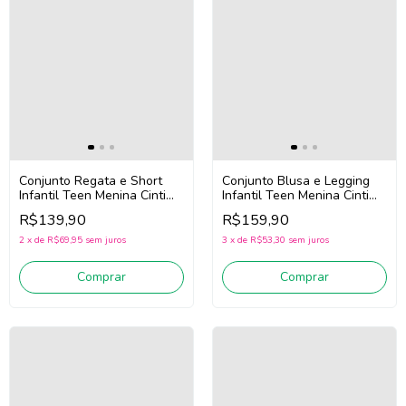
Conjunto Regata e Short
Conjunto Blusa e Legging
Infantil Teen Menina Cinti
Infantil Teen Menina Cinti
22210 (Off White/Rosa)
22129 (Off White/Azul)
R$139,90
R$159,90
2
x
de
R$69,95
sem juros
3
x
de
R$53,30
sem juros
Comprar
Comprar