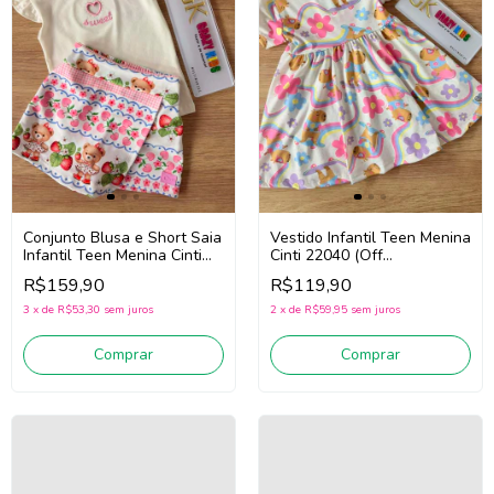
Conjunto Blusa e Short Saia
Vestido Infantil Teen Menina
Infantil Teen Menina Cinti
Cinti 22040 (Off
22197 (Off White/Rosa)
White/Rosa)
R$159,90
R$119,90
3
x
de
R$53,30
sem juros
2
x
de
R$59,95
sem juros
Comprar
Comprar