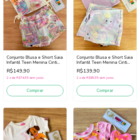
Conjunto Blusa e Short Saia
Conjunto Blusa e Short Saia
Infantil Teen Menina Cinti
Infantil Teen Menina Cinti
22104 (Lilás)
22110 (Off White/Rosa)
R$139,90
R$149,90
2
x
de
R$69,95
sem juros
2
x
de
R$74,95
sem juros
Comprar
Comprar