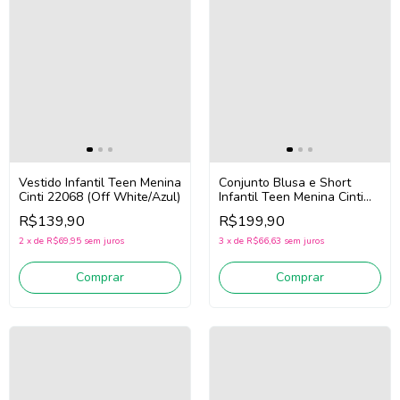
Vestido Infantil Teen Menina
Conjunto Blusa e Short
Cinti 22068 (Off White/Azul)
Infantil Teen Menina Cinti
22202 (Off
R$139,90
R$199,90
White/Vermelho)
2
x
de
R$69,95
sem juros
3
x
de
R$66,63
sem juros
Comprar
Comprar