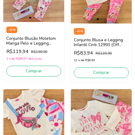
-
40
%
-
40
%
Conjunto Blusão Moletom
Conjunto Blusa e Legging
Manga Pelo e Legging
Infantil Cinti 12993 (Off
Infantil CINTI 12893 (Bege
White /Rosa)
R$119,94
R$199,90
R$83,94
/Off White/Rosa Floral)
R$139,90
2
x
de
R$59,97
sem juros
12
x
de
R$8,63
Comprar
Comprar