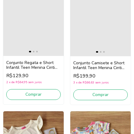
Conjunto Regata e Short
Conjunto Camisete e Short
Infantil Teen Menina Cinti
Infantil Teen Menina Cinti
22087 (Off White/Rosa)
22196 (Off White/Rosa)
R$129,90
R$199,90
2
x
de
R$64,95
sem juros
3
x
de
R$66,63
sem juros
Comprar
Comprar