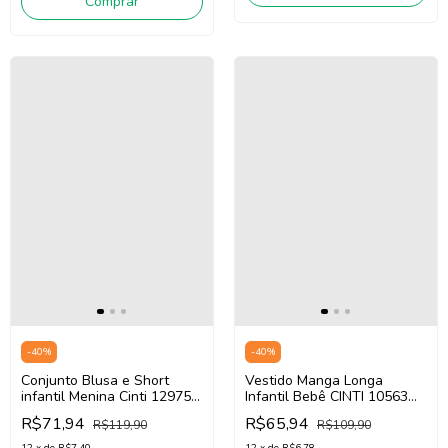
Comprar
-
40
%
-
40
%
Conjunto Blusa e Short
Vestido Manga Longa
infantil Menina Cinti 12975
Infantil Bebê CINTI 10563
(Rosa/Off White)
(Bege Areia)
R$71,94
R$65,94
R$119,90
R$109,90