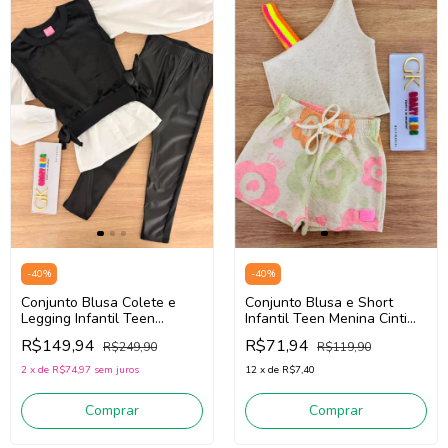
-
40
%
-
40
%
Conjunto Blusa e Short
Conjunto Blusa Colete e
Infantil Teen Menina Cinti
Legging Infantil Teen
12976 (Bege/Rosa)
Menina Cinti 12894
R$71,94
R$149,94
R$119,90
R$249,90
(Preto/Branco)
12
x
de
R$7,40
2
x
de
R$74,97
sem juros
Comprar
Comprar