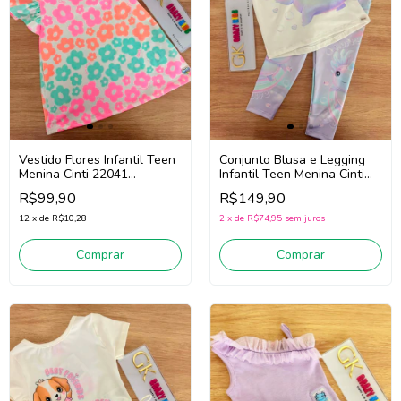
Vestido Flores Infantil Teen
Conjunto Blusa e Legging
Menina Cinti 22041
Infantil Teen Menina Cinti
(Rosa/Off White/Verde)
22128 (Off White/Lilás)
R$99,90
R$149,90
12
x
de
R$10,28
2
x
de
R$74,95
sem juros
Comprar
Comprar