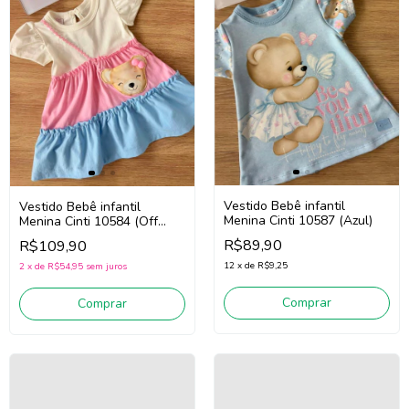
Vestido Bebê infantil
Vestido Bebê infantil
Menina Cinti 10587 (Azul)
Menina Cinti 10584 (Off
White/Rosa/Azul)
R$89,90
R$109,90
12
x
de
R$9,25
2
x
de
R$54,95
sem juros
Comprar
Comprar