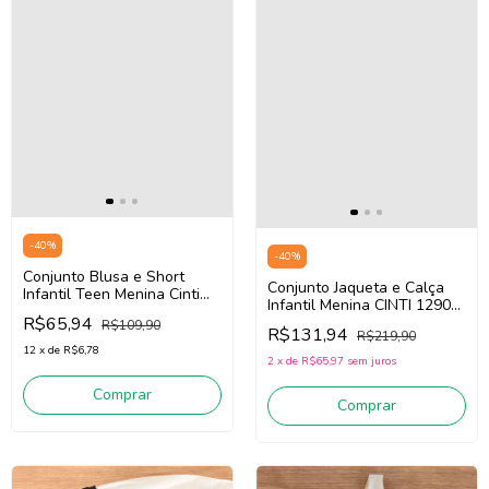
-
40
%
-
40
%
Conjunto Blusa e Short
Conjunto Jaqueta e Calça
Infantil Teen Menina Cinti
Infantil Menina CINTI 12904
22008 (Off White/Roxo)
R$65,94
(Rosa)
R$109,90
R$131,94
R$219,90
12
x
de
R$6,78
2
x
de
R$65,97
sem juros
Comprar
Comprar