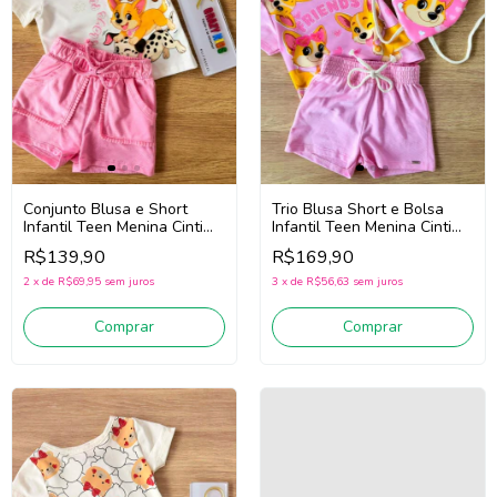
Conjunto Blusa e Short
Trio Blusa Short e Bolsa
Infantil Teen Menina Cinti
Infantil Teen Menina Cinti
22093 (Off White/Rosa)
22100 (Rosa)
R$139,90
R$169,90
2
x
de
R$69,95
sem juros
3
x
de
R$56,63
sem juros
Comprar
Comprar