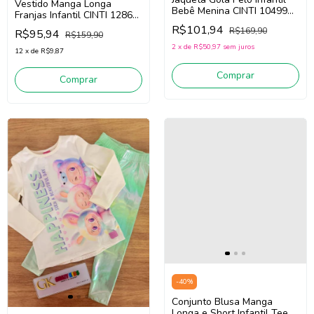
Vestido Manga Longa
Bebê Menina CINTI 10499
Franjas Infantil CINTI 12862
(Azul Jeans)
(Bege )
R$101,94
R$169,90
R$95,94
R$159,90
2
x
de
R$50,97
sem juros
12
x
de
R$9,87
Comprar
Comprar
-
40
%
Conjunto Blusa Manga
Longa e Short Infantil Teen