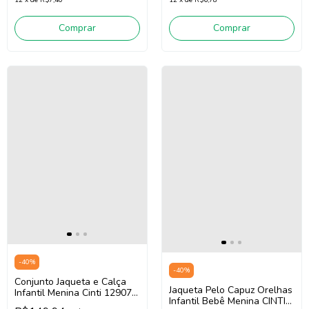
12
x
de
R$7,40
12
x
de
R$6,78
Comprar
Comprar
-
40
%
-
40
%
Conjunto Jaqueta e Calça
Jaqueta Pelo Capuz Orelhas
Infantil Menina Cinti 12907
Infantil Bebê Menina CINTI
(Verde)