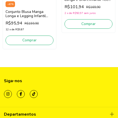
Menina Cinti 12824 (Off
-
40
%
R$101,94
R$169,90
White/Bege)
Conjunto Blusa Manga
2
x
de
R$50,97
sem juros
Longa e Legging Infantil
Teen Menina Cinti 12917
R$95,94
Comprar
R$159,90
(Off White/Verde )
12
x
de
R$9,87
Comprar
Siga-nos
Departamentos