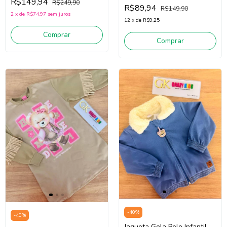
R$149,94
10502 (Off White)
R$249,90
R$89,94
R$149,90
2
x
de
R$74,97
sem juros
12
x
de
R$9,25
Comprar
Comprar
-
40
%
-
40
%
Jaqueta Gola Pelo Infantil