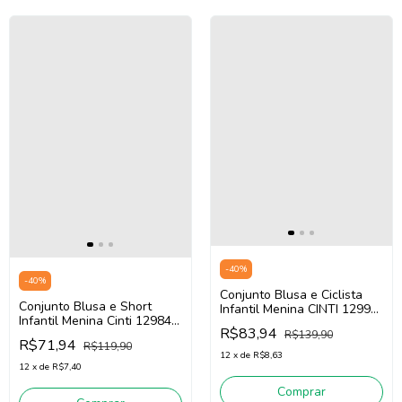
-
40
%
-
40
%
Conjunto Blusa e Ciclista
Conjunto Blusa e Short
Infantil Menina CINTI 12991
Infantil Menina Cinti 12984
(Off White/Rosa)
R$83,94
(Off White/Rosa)
R$139,90
R$71,94
R$119,90
12
x
de
R$8,63
12
x
de
R$7,40
Comprar