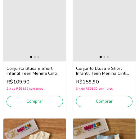
Conjunto Blusa e Short
Conjunto Blusa e Short
Infantil Teen Menina Cinti
Infantil Teen Menina Cinti
22228 (Verde)
22092 (Off White/Azul)
R$109,90
R$159,90
2
x
de
R$54,95
sem juros
3
x
de
R$53,30
sem juros
Comprar
Comprar