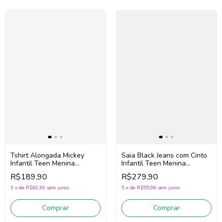
Tshirt Alongada Mickey
Saia Black Jeans com Cinto
Infantil Teen Menina
Infantil Teen Menina
Authoria R5336 (Preto)
Authoria R5187 (Preto)
R$189,90
R$279,90
3
x
de
R$63,30
sem juros
5
x
de
R$55,98
sem juros
Comprar
Comprar