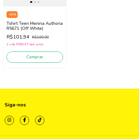
-
40
%
Tshirt Teen Menina Authoria
R5671 (Off White)
R$101,94
R$169,90
2
x
de
R$50,97
sem juros
Comprar
Siga-nos