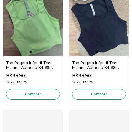
Top Regata Infantil Teen
Top Regata Infantil Teen
Menina Authoria R4698
Menina Authoria R4696
(Verde)
(Preto)
R$89,90
R$89,90
12
x
de
R$9,25
12
x
de
R$9,25
Comprar
Comprar