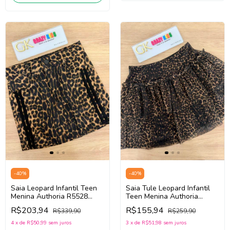
-
40
%
-
40
%
Saia Leopard Infantil Teen
Saia Tule Leopard Infantil
Menina Authoria R5528
Teen Menina Authoria
(Marrom/Preto)
R5858 (Marrom/Preto)
R$203,94
R$155,94
R$339,90
R$259,90
4
x
de
R$50,99
sem juros
3
x
de
R$51,98
sem juros