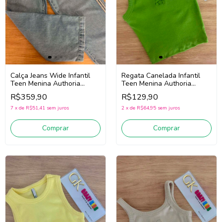
Calça Jeans Wide Infantil
Regata Canelada Infantil
Teen Menina Authoria
Teen Menina Authoria
R5995 (Azul)
R5955 (Verde)
R$359,90
R$129,90
7
x
de
R$51,41
sem juros
2
x
de
R$64,95
sem juros
Comprar
Comprar