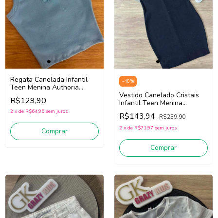
Regata Canelada Infantil
-
40
%
Teen Menina Authoria
R5954 (Azul Turqueza)
Vestido Canelado Cristais
R$129,90
Infantil Teen Menina
Authoria R4616 (Preto)
2
x
de
R$64,95
sem juros
R$143,94
R$239,90
2
x
de
R$71,97
sem juros
Comprar
Comprar