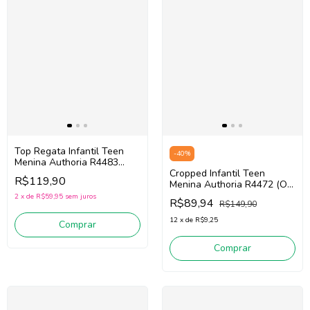
Top Regata Infantil Teen
-
40
%
Menina Authoria R4483
(Preto)
Cropped Infantil Teen
R$119,90
Menina Authoria R4472 (Off
White)
2
x
de
R$59,95
sem juros
R$89,94
R$149,90
12
x
de
R$9,25
Comprar
Comprar