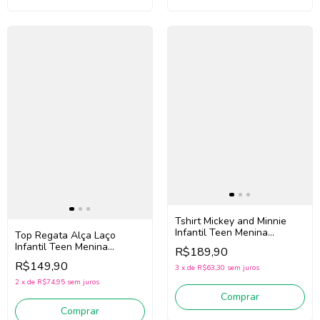
Tshirt Mickey and Minnie
Infantil Teen Menina
Top Regata Alça Laço
Authoria R5073 (Preto)
Infantil Teen Menina
R$189,90
Authoria R5101 (Branco)
R$149,90
3
x
de
R$63,30
sem juros
2
x
de
R$74,95
sem juros
Comprar
Comprar