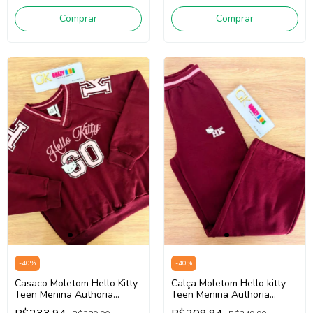
Comprar
Comprar
-
40
%
-
40
%
Casaco Moletom Hello Kitty
Calça Moletom Hello kitty
Teen Menina Authoria
Teen Menina Authoria
R5455 (Vinho bordô)
R5472 (Vinho Bordô)