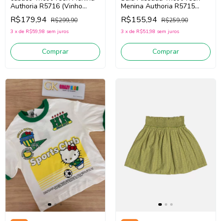
Authoria R5716 (Vinho
Menina Authoria R5715
Bordô)
(Vinho Bordô)
R$179,94
R$155,94
R$299,90
R$259,90
3
x
de
R$59,98
sem juros
3
x
de
R$51,98
sem juros
Comprar
Comprar