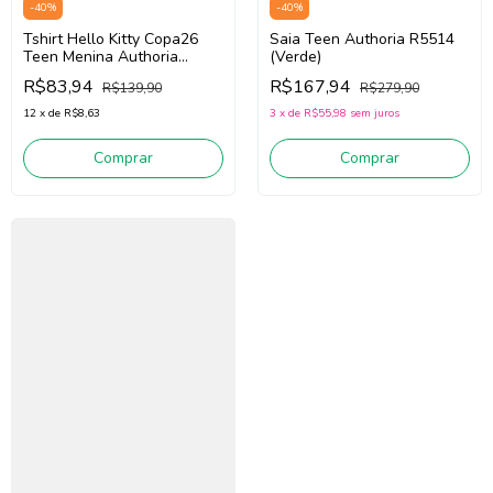
-
40
%
-
40
%
Tshirt Hello Kitty Copa26
Saia Teen Authoria R5514
Teen Menina Authoria
(Verde)
R6220 (Branco/Verde)
R$83,94
R$167,94
R$139,90
R$279,90
12
x
de
R$8,63
3
x
de
R$55,98
sem juros
Comprar
Comprar