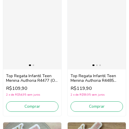
Top Regata Infantil Teen
Top Regata Infantil Teen
Menina Authoria R4477 (Off
Menina Authoria R4485
White)
(Rosa)
R$109,90
R$119,90
2
x
de
R$54,95
sem juros
2
x
de
R$59,95
sem juros
Comprar
Comprar