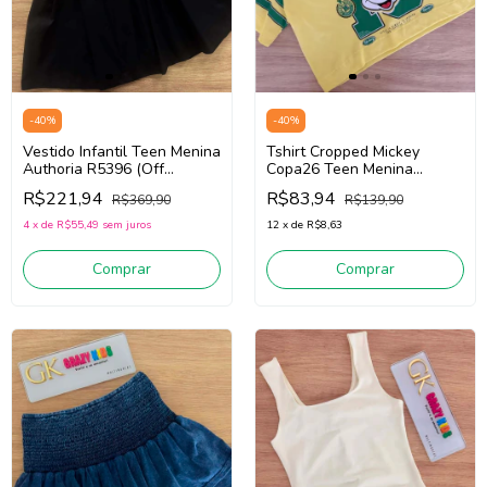
-
40
%
-
40
%
Tshirt Cropped Mickey
Vestido Infantil Teen Menina
Copa26 Teen Menina
Authoria R5396 (Off
Authoria R6219
White/Preto)
R$83,94
R$221,94
R$139,90
R$369,90
(Amarelo/Verde)
12
x
de
R$8,63
4
x
de
R$55,49
sem juros
Comprar
Comprar