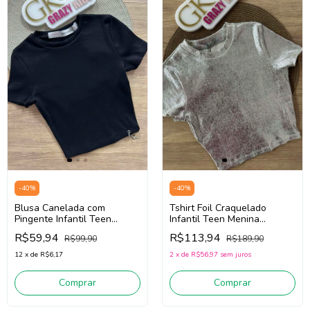
-
40
%
-
40
%
Blusa Canelada com
Tshirt Foil Craquelado
Pingente Infantil Teen
Infantil Teen Menina
Menina Authoria R4473
Authoria R4433 (Prata)
R$59,94
R$113,94
R$99,90
R$189,90
(Preto)
12
x
de
R$6,17
2
x
de
R$56,97
sem juros
Comprar
Comprar