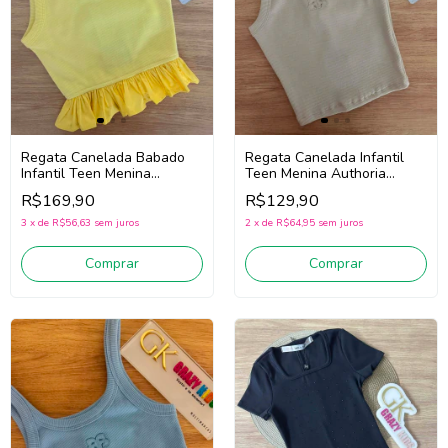
Regata Canelada Babado
Regata Canelada Infantil
Infantil Teen Menina
Teen Menina Authoria
Authoria R5960 (Amarelo)
R5953 (Bege)
R$169,90
R$129,90
3
x
de
R$56,63
sem juros
2
x
de
R$64,95
sem juros
Comprar
Comprar