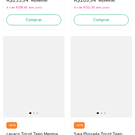
R$233,94
R$209,94
R$389,90
R$349,90
4
x
de
R$58,49
sem juros
4
x
de
R$52,49
sem juros
Comprar
Comprar
-
40
%
-
40
%
casaco Tricot Teen Menina
Saia Plissada Tricot Teen