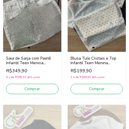
Saia de Sarja com Paetê
Blusa Tule Cristais e Top
Infantil Teen Menina
Infantil Teen Menina
Authoria R4742 (Off
Authoria R4730 (Off White)
R$349,90
R$199,90
White/Prata)
6
x
de
R$58,32
sem juros
3
x
de
R$66,63
sem juros
Comprar
Comprar