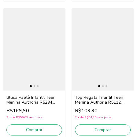
Blusa Paetê Infantil Teen
Top Regata Infantil Teen
Menina Authoria R5294
Menina Authoria R5112
(Preto)
(Preto)
R$169,90
R$109,90
3
x
de
R$56,63
sem juros
2
x
de
R$54,95
sem juros
Comprar
Comprar