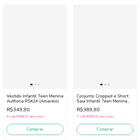
Vestido Infantil Teen Menina
Conjunto Cropped e Short
Authoria R5424 (Amarelo)
Saia Infantil Teen Menina
Authoria R5397 (Vermelho)
R$349,90
R$389,90
6
x
de
R$58,32
sem juros
7
x
de
R$55,70
sem juros
Comprar
Comprar