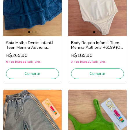
Saia Malha Denim Infantil
Body Regata Infantil Teen
Teen Menina Authoria
Menina Authoria R6199 (Off
R6033 (Azul)
White)
R$269,90
R$189,90
5
x
de
R$53,98
sem juros
3
x
de
R$63,30
sem juros
Comprar
Comprar