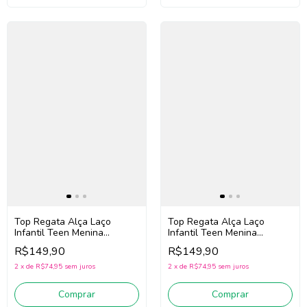
Top Regata Alça Laço
Top Regata Alça Laço
Infantil Teen Menina
Infantil Teen Menina
Authoria R5100 (Preto)
Authoria R5102 (Rosa)
R$149,90
R$149,90
2
x
de
R$74,95
sem juros
2
x
de
R$74,95
sem juros
Comprar
Comprar