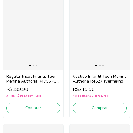
Regata Tricot Infantil Teen
Vestido Infantil Teen Menina
Menina Authoria R4755 (Off
Authoria R4627 (Vermelho)
White/Vermelho)
R$199,90
R$219,90
3
x
de
R$66,63
sem juros
4
x
de
R$54,98
sem juros
Comprar
Comprar