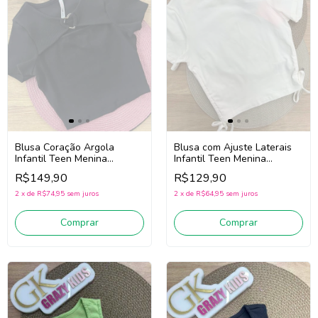
Blusa Coração Argola
Blusa com Ajuste Laterais
Infantil Teen Menina
Infantil Teen Menina
Authoria R4458 (Preto)
Authoria R4466 (Off White)
R$149,90
R$129,90
2
x
de
R$74,95
sem juros
2
x
de
R$64,95
sem juros
Comprar
Comprar