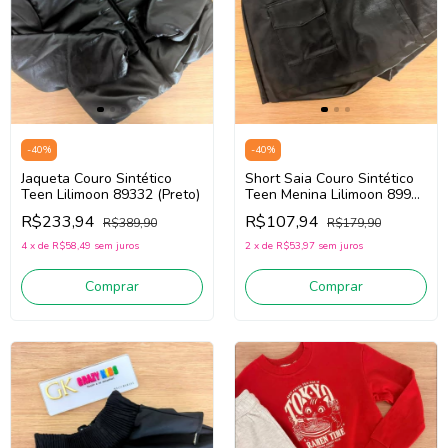
-
40
%
-
40
%
Jaqueta Couro Sintético
Short Saia Couro Sintético
Teen Lilimoon 89332 (Preto)
Teen Menina Lilimoon 89965
(Preto)
R$233,94
R$107,94
R$389,90
R$179,90
4
x
de
R$58,49
sem juros
2
x
de
R$53,97
sem juros
Comprar
Comprar