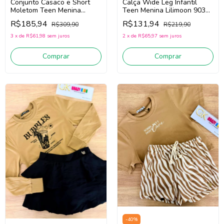
Conjunto Casaco e Short
Calça Wide Leg Infantil
Moletom Teen Menina
Teen Menina Lilimoon 90399
Lilimoon 91669 (Preto)
(Preto)
R$185,94
R$131,94
R$309,90
R$219,90
3
x
de
R$61,98
sem juros
2
x
de
R$65,97
sem juros
Comprar
Comprar
-
40
%