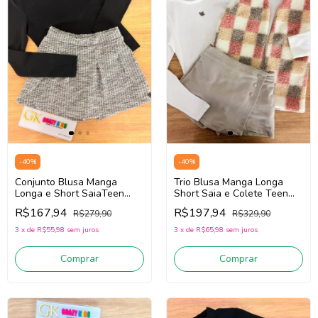
-
40
%
-
40
%
Conjunto Blusa Manga
Trio Blusa Manga Longa
Longa e Short SaiaTeen
Short Saia e Colete Teen
Menina Lilimoon 90732
Menina Lilimoon 91751 (Off
R$167,94
R$197,94
R$279,90
R$329,90
(Preto /Cinza)
White/Bege)
3
x
de
R$55,98
sem juros
3
x
de
R$65,98
sem juros
Comprar
Comprar