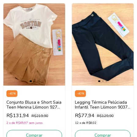
-
40
%
-
40
%
Conjunto Blusa e Short Saia
Legging Térmica Pelúciada
Teen Menina Lilimoon 92746
Infantil Teen Lilimoon 90379
(Off White/Bege)
(Preto)
R$131,94
R$77,94
R$219,90
R$129,90
2
x
de
R$65,97
sem juros
12
x
de
R$8,02
Comprar
Comprar