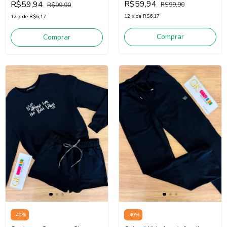
R$59,94
R$59,94
R$99,90
R$99,90
escuro)
12
x
de
R$6,17
12
x
de
R$6,17
Comprar
Comprar
-
40
%
-
40
%