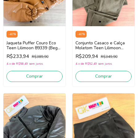
-
40
%
-
40
%
Jaqueta Puffer Couro Eco
Conjunto Casaco e Calça
Teen Lilimoon 89339 (Bege
Moletom Teen Lilimoon
Escuro)
92220 (Verde)
R$233,94
R$209,94
R$389,90
R$349,90
4
x
de
R$58,49
sem juros
4
x
de
R$52,49
sem juros
Comprar
Comprar