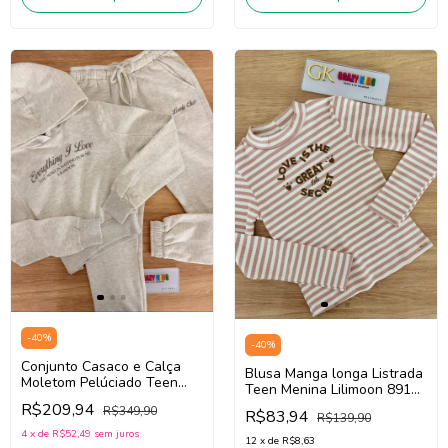
-
40
%
-
40
%
Conjunto Casaco e Calça
Blusa Manga longa Listrada
Moletom Pelúciado Teen
Teen Menina Lilimoon 89196
Menina Lilimoon 91715
(Bege/Off White)
R$209,94
R$349,90
(Bege Claro)
R$83,94
R$139,90
4
x
de
R$52,49
sem juros
12
x
de
R$8,63