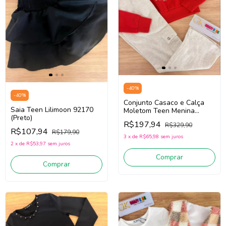
-
40
%
-
40
%
Conjunto Casaco e Calça
Saia Teen Lilimoon 92170
Moletom Teen Menina
(Preto)
Lilimoon 91688 (Vermelho
R$197,94
R$329,90
/Off White)
R$107,94
R$179,90
3
x
de
R$65,98
sem juros
2
x
de
R$53,97
sem juros
Comprar
Comprar