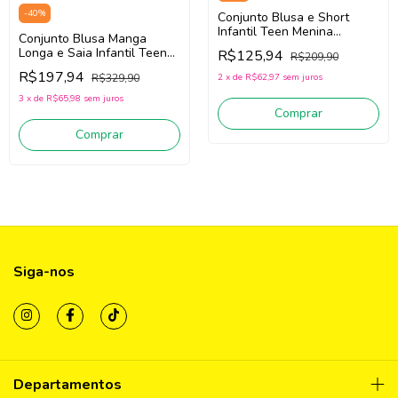
-
40
%
Conjunto Blusa e Short
Infantil Teen Menina
Conjunto Blusa Manga
Lilimoon 92637 (Bege /Off
Longa e Saia Infantil Teen
R$125,94
R$209,90
White)
Lilimoon 92160 (Bege
R$197,94
R$329,90
2
x
de
R$62,97
sem juros
/Preto)
3
x
de
R$65,98
sem juros
Comprar
Comprar
Siga-nos
Departamentos