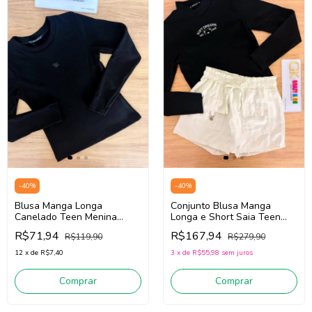
-
40
%
-
40
%
Blusa Manga Longa
Conjunto Blusa Manga
Canelado Teen Menina
Longa e Short Saia Teen
Lilimoon 89167 (Preto)
Menina Lilimoon 91849
R$71,94
R$167,94
R$119,90
R$279,90
(Preto/Off White)
12
x
de
R$7,40
3
x
de
R$55,98
sem juros
Comprar
Comprar