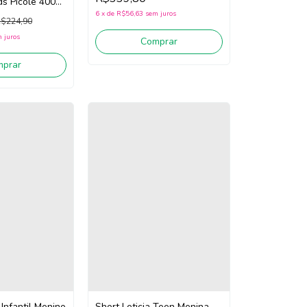
ids Picolé 40050
6
x
de
R$56,63
sem juros
$224,90
 juros
Comprar
mprar
Infantil Menino
Short Leticia Teen Menina