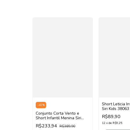
Short Leticia I
-
40
%
Siri Kids 38063
Conjunto Corta Vento e
Flúor)
R$89,90
Short Infantil Menina Siri
Kids Sport 39978/39979
12
x
de
R$9,25
R$233,94
R$389,90
(Cinza)