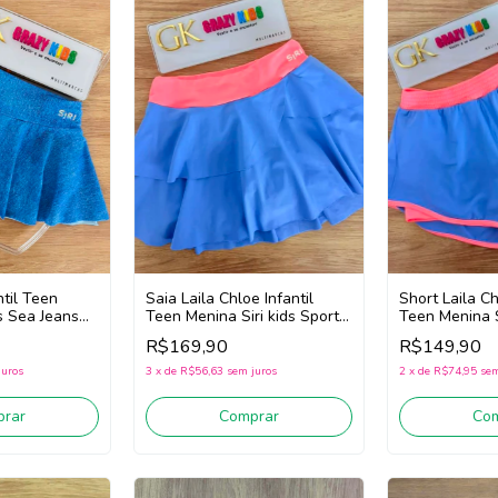
ntil Teen
Saia Laila Chloe Infantil
Short Laila Ch
s Sea Jeans
Teen Menina Siri kids Sport
Teen Menina S
Dança 44762 (Azul)
Dança 44765 
R$169,90
R$149,90
juros
3
x
de
R$56,63
sem juros
2
x
de
R$74,95
sem
rar
Comprar
Co