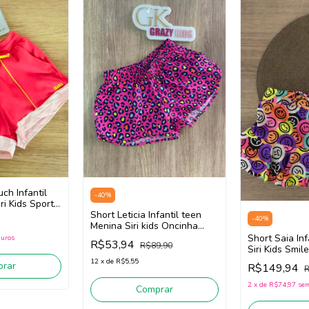
ch Infantil
-
40
%
ri Kids Sport
44772 (Rosa)
Short Leticia Infantil teen
-
40
%
Menina Siri kids Oncinha
37615 (Rosa)
Short Saia Inf
juros
R$53,94
R$89,90
Siri Kids Smil
(Roxo/Amarel
12
x
de
R$5,55
rar
R$149,94
R
2
x
de
R$74,97
sem
Comprar