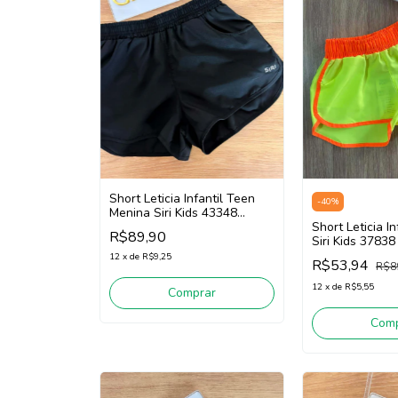
Short Leticia Infantil Teen
-
40
%
Menina Siri Kids 43348
(Preto)
Short Leticia I
R$89,90
Siri Kids 37838
12
x
de
R$9,25
R$53,94
R$8
12
x
de
R$5,55
Comprar
Comp