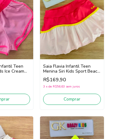
Infantil Teen
Saia Flavia Infantil Teen
ids Ice Cream
Menina Siri Kids Sport Beach
ink)
Tennis 44770 (Rosa/Branco)
R$169,90
3
x
de
R$56,63
sem juros
mprar
Comprar