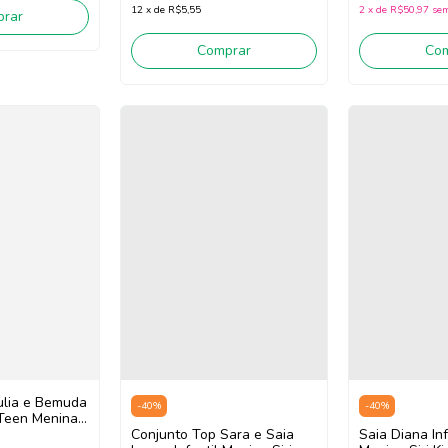
12
x
de
R$5,55
2
x
de
R$50,97
sem
rar
Comprar
Co
ulia e Bemuda
-
40
%
-
40
%
l Teen Menina
t Movimento
Conjunto Top Sara e Saia
Saia Diana In