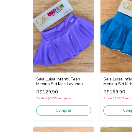
Saia Luisa Infantil Teen
Saia Luisa Infa
Menina Siri Kids Lavanda
Menina Siri Kid
43065 (Lilás)
43286 (Azul)
R$129,90
R$169,90
2
x
de
R$64,95
sem juros
3
x
de
R$56,63
sem 
Comprar
Comp