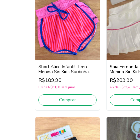
Short Alice Infantil Teen
Saia Fernanda 
Menina Siri Kids Sardinha
Menina Siri Kid
43016 (Rosa/Vermelho/Azul)
Badminton 447
R$189,90
R$209,90
3
x
de
R$63,30
sem juros
4
x
de
R$52,48
sem 
Comprar
Comp