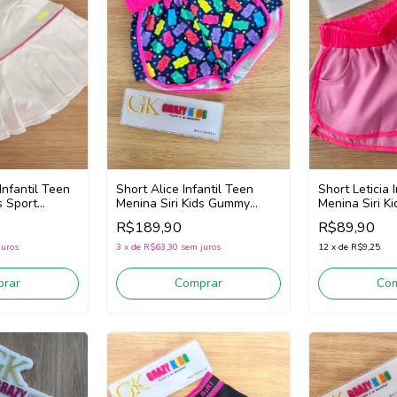
Infantil Teen
Short Alice Infantil Teen
Short Leticia 
s Sport
Menina Siri Kids Gummy
Menina Siri K
18 (Branco)
43016 (Marinho/Rosa)
40063 (Rosa/P
R$189,90
R$89,90
juros
3
x
de
R$63,30
sem juros
12
x
de
R$9,25
rar
Comprar
Co