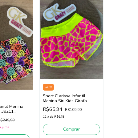
-
40
%
Short Clarissa Infantil
Menina Siri Kids Girafa
39252 (Rosa/Amarelo)
antil Menina
R$65,94
R$109,90
e 39211
o)
12
x
de
R$6,78
$249,90
 juros
Comprar