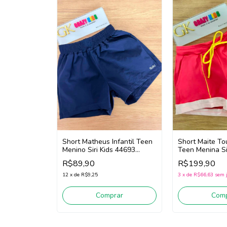
Short Matheus Infantil Teen
Short Maite Tou
Menino Siri Kids 44693
Teen Menina Si
(Marinho)
Beach Tennis 
R$89,90
R$199,90
12
x
de
R$9,25
3
x
de
R$66,63
sem 
Comprar
Comp