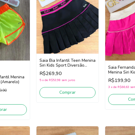
Saia Bia Infantil Teen Menina
Siri Kids Sport Diversão
Saia Fernanda
44749 (Preto)
Menina Siri Ki
R$269,90
nfantil Menina
Badminton 44
R$199,90
5
x
de
R$53,98
sem juros
 (Amarelo)
3
x
de
R$66,63
sem
9,90
Comprar
Co
rar