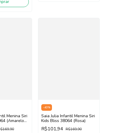
mprar
-
40
%
ntil Menina Siri
Saia Julia Infantil Menina Siri
8064 (Amarelo
Kids Bliss 38064 (Rosa)
R$101,94
$169,90
R$169,90