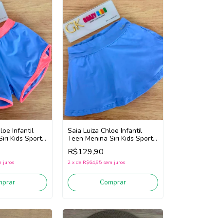
loe Infantil
Saia Luiza Chloe Infantil
iri Kids Sport
Teen Menina Siri Kids Sport
(Azul)
Dança 44699 (Azul)
R$129,90
 juros
2
x
de
R$64,95
sem juros
mprar
Comprar