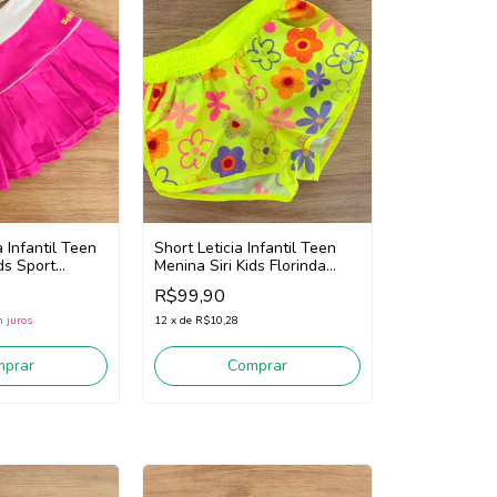
 Infantil Teen
Short Leticia Infantil Teen
ds Sport
Menina Siri Kids Florinda
786 (Rosa)
43062 (Amarelo Neon)
R$99,90
 juros
12
x
de
R$10,28
mprar
Comprar