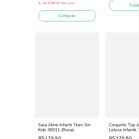
4
x
de
R$58,49
sem juros
Comp
Comprar
Saia Aline Infanti Teen Siri
Conjunto Top J
Kids 38311 (Rosa)
Leticia Infanti
Siri Kids Spor
R$179,90
R$379,80