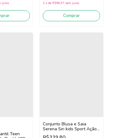
 juros
2
x
de
R$50,97
sem juros
mprar
Comprar
Conjunto Blusa e Saia
Serena Siri kids Sport Ação
fantil Teen
41745/41746 (Laranja)
R$339,80