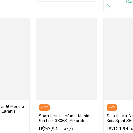
Co
nfantil Menina
-
40
%
-
40
%
 (Laranja
Short Leticia Infantil Menina
Saia Julia Infa
Siri Kids 38063 (Amarelo
Kids Spirit 3
Flúor)
Neon)
R$53,94
R$101,94
R$89,90
R