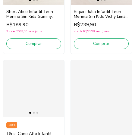
Biquini Julia Infantil Teen
Short Alice Infantil Teen
Menina Siri Kids Vichy Limão
Menina Siri Kids Gummy
43216 (Azul/Amarelo)
43016 (Marinho/Rosa)
R$239,90
R$189,90
4
x
de
R$59,98
sem juros
3
x
de
R$63,30
sem juros
Comprar
Comprar
-
30
%
Tênis Cano Alto Infantil