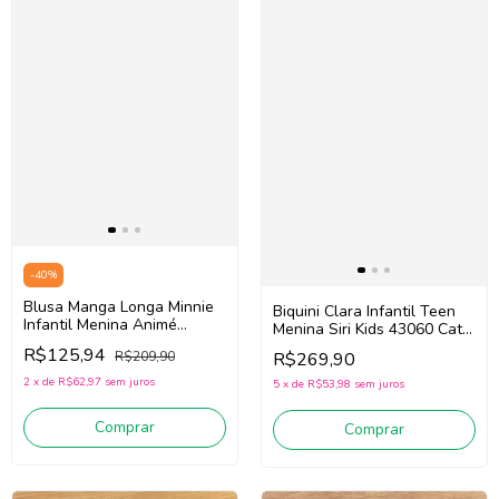
-
40
%
Blusa Manga Longa Minnie
Biquini Clara Infantil Teen
Infantil Menina Animé
Menina Siri Kids 43060 Cats
N5488
(Preto / Rosa)
R$125,94
R$269,90
R$209,90
2
x
de
R$62,97
sem juros
5
x
de
R$53,98
sem juros
Comprar
Comprar