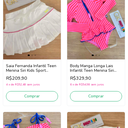
Saia Fernanda Infantil Teen
Body Manga Longa Lais
Menina Siri Kids Sport
Infantil Teen Menina Siri
Badminton 44718 (Branco)
Kids Sardinha 43298
R$209,90
R$329,90
(Rosa/Vermelho/Azul)
4
x
de
R$52,48
sem juros
6
x
de
R$54,98
sem juros
Comprar
Comprar