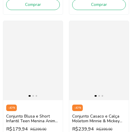
Comprar
Comprar
-
40
%
-
40
%
Conjunto Blusa e Short
Conjunto Casaco e Calça
Infantil Teen Menina Animé
Moletom Minnie & Mickey
N5749 (Off White/Marinho)
Infantil Menina Animé P6491
R$179,94
R$239,94
R$299,90
R$399,90
(Bege)