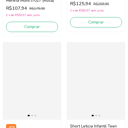
H6976 (Vermelho)
Menina Momi J7027 (Rosa)
R$125,94
R$209,90
R$107,94
R$179,90
2
x
de
R$62,97
sem juros
2
x
de
R$53,97
sem juros
Comprar
Comprar
Short Leticia Infantil Teen
-
40
%