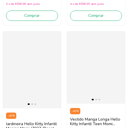
3
x
de
R$59,98
sem juros
4
x
de
R$59,99
sem juros
Comprar
Comprar
-
40
%
-
40
%
Vestido Manga Longa Hello
Kitty Infantil Teen Momi
Jardineira Hello Kitty Infantil