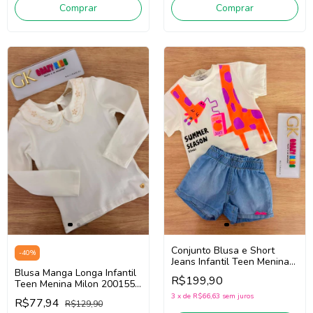
Comprar
Comprar
Conjunto Blusa e Short
-
40
%
Jeans Infantil Teen Menina
Blusa Manga Longa Infantil
Bimbi Fb177 (Off
R$199,90
Teen Menina Milon 2001557
White/Jeans)
(Off White)
3
x
de
R$66,63
sem juros
R$77,94
R$129,90