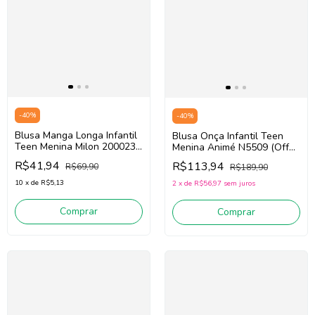
-
40
%
-
40
%
Blusa Manga Longa Infantil
Blusa Onça Infantil Teen
Teen Menina Milon 2000238
Menina Animé N5509 (Off
(Branco)
White)
R$41,94
R$113,94
R$69,90
R$189,90
10
x
de
R$5,13
2
x
de
R$56,97
sem juros
Comprar
Comprar