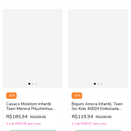
-
40
%
-
40
%
Casaco Moletom Infantil
Biquini Amora InfantiL Teen
Teen Menina Pituchinhus
Siri Kids 40024 Embolada
30253 (Bege/Preto)
(Preto/Rosa/Azul)
R$185,94
R$119,94
R$309,90
R$199,90
3
x
de
R$61,98
sem juros
2
x
de
R$59,97
sem juros