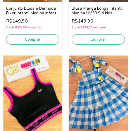
Conjunto Blusa e Bermuda
Blusa Manga Longa Infantil
Biker Infantil Menina Infanti
Menina UV50 Siri kids
95319 (Branco/Rosa)
Euforia 40250 (Pink)
R$149,90
R$149,90
2
x
de
R$74,95
sem juros
2
x
de
R$74,95
sem juros
Comprar
Comprar