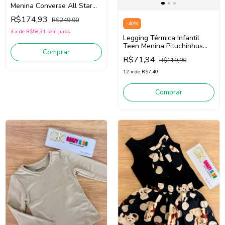
Menina Converse All Star
CK1654 (Preto/Branco)
R$174,93
R$249,90
-
40
%
3
x
de
R$58,31
sem juros
Legging Térmica Infantil
Teen Menina Pituchinhus
Comprar
28632 (Bege Claro)
R$71,94
R$119,90
12
x
de
R$7,40
Comprar