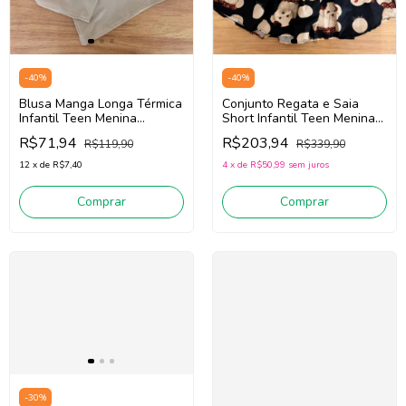
-
40
%
-
40
%
Blusa Manga Longa Térmica
Conjunto Regata e Saia
Infantil Teen Menina
Short Infantil Teen Menina
Pituchinhus 28629 (Bege
Pituchinhus 30081
R$71,94
R$203,94
R$119,90
R$339,90
Claro)
(Preto/Bege Claro)
12
x
de
R$7,40
4
x
de
R$50,99
sem juros
Comprar
Comprar
-
30
%