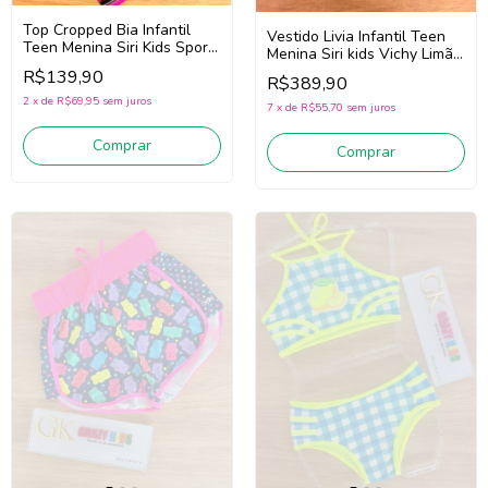
Top Cropped Bia Infantil
Vestido Livia Infantil Teen
Teen Menina Siri Kids Sport
Menina Siri kids Vichy Limão
Diversão 44750 (Preto)
43284 (Azul/Off White)
R$139,90
R$389,90
2
x
de
R$69,95
sem juros
7
x
de
R$55,70
sem juros
Comprar
Comprar