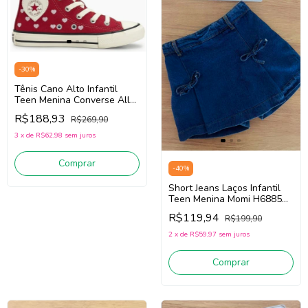
-
30
%
Tênis Cano Alto Infantil
Teen Menina Converse All
Star CK1456/CK1454
R$188,93
R$269,90
(Vermelho) Tecido
3
x
de
R$62,98
sem juros
Comprar
-
40
%
Short Jeans Laços Infantil
Teen Menina Momi H6885
(Jeans Médio)
R$119,94
R$199,90
2
x
de
R$59,97
sem juros
Comprar