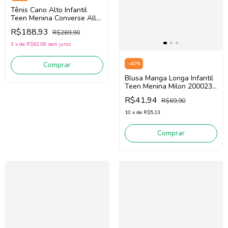
Tênis Cano Alto Infantil
Teen Menina Converse All
Star CK1456/CK1454 (Rosa)
R$188,93
R$269,90
Tecido
3
x
de
R$62,98
sem juros
Comprar
-
40
%
Blusa Manga Longa Infantil
Teen Menina Milon 2000238
(Preto)
R$41,94
R$69,90
10
x
de
R$5,13
Comprar