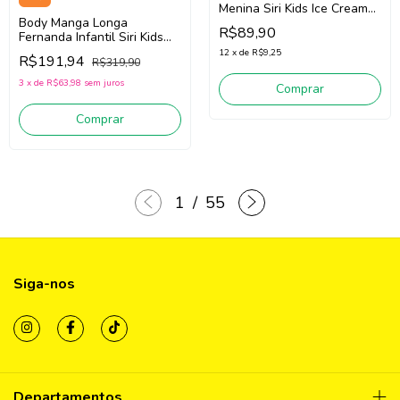
Menina Siri Kids Ice Cream
Body Manga Longa
40063 (Rosa/Pink)
R$89,90
Fernanda Infantil Siri Kids
Siri Lover 40053 (Azul)
12
x
de
R$9,25
R$191,94
R$319,90
3
x
de
R$63,98
sem juros
Comprar
Comprar
1
/
55
Siga-nos
Departamentos