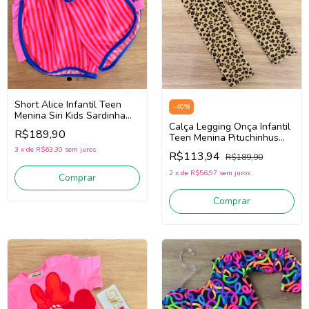
Short Alice Infantil Teen
-
40
%
Menina Siri Kids Sardinha
43016
Calça Legging Onça Infantil
R$189,90
(Rosa/Vermelho/Azul)
Teen Menina Pituchinhus
30235 (Bege/Preto)
3
x
de
R$63,30
sem juros
R$113,94
R$189,90
2
x
de
R$56,97
sem juros
Comprar
Comprar