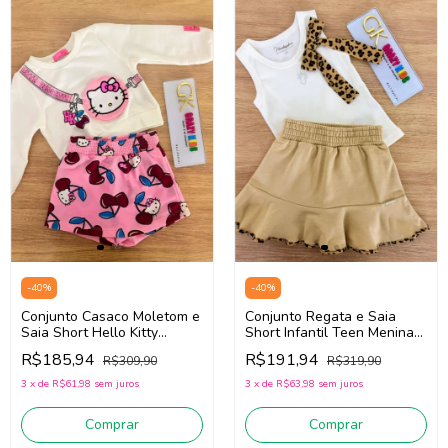
-
40
%
-
40
%
Conjunto Casaco Moletom e
Conjunto Regata e Saia
Saia Short Hello Kitty
Short Infantil Teen Menina
Infantil Teen Momi J7179
Pituchinhus 30295 (Off
R$185,94
R$191,94
R$309,90
R$319,90
(Off White/Rosa)
White/Bege)
3
x
de
R$61,98
sem juros
3
x
de
R$63,98
sem juros
Comprar
Comprar