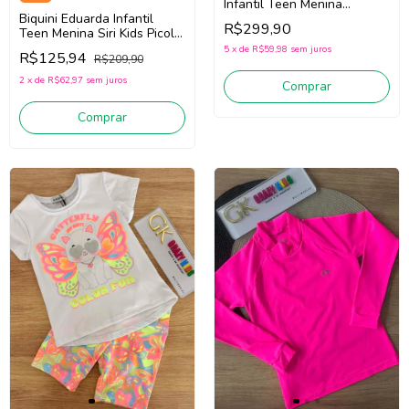
Infantil Teen Menina
Pituchinhus 30715 (Off
Biquini Eduarda Infantil
R$299,90
White)
Teen Menina Siri Kids Picolé
40174 (Laranja)
5
x
de
R$59,98
sem juros
R$125,94
R$209,90
2
x
de
R$62,97
sem juros
Comprar
Comprar