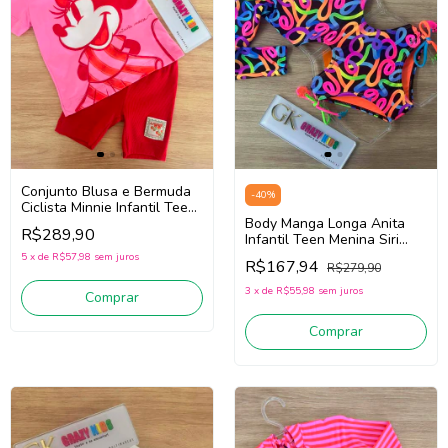
Conjunto Blusa e Bermuda
-
40
%
Ciclista Minnie Infantil Teen
Menina Animé P6705
Body Manga Longa Anita
R$289,90
(Rosa/Vermelho)
Infantil Teen Menina Siri
kids Embolada 40206
5
x
de
R$57,98
sem juros
R$167,94
R$279,90
(Preto/Laranja/Rosa)
3
x
de
R$55,98
sem juros
Comprar
Comprar