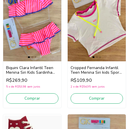
Biquini Clara Infantil Teen
Cropped Fernanda Infantil
Menina Siri Kids Sardinha
Teen Menina Siri kids Sport
43060
44788 Badminton (Branco)
R$269,90
R$109,90
(Rosa/Vermelho/Azul)
5
x
de
R$53,98
sem juros
2
x
de
R$54,95
sem juros
Comprar
Comprar