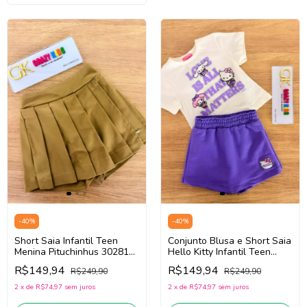
-
40
%
-
40
%
Short Saia Infantil Teen
Conjunto Blusa e Short Saia
Menina Pituchinhus 30281
Hello Kitty Infantil Teen
(Bege Escuro)
Momi J7266 (Off White/
R$149,94
R$149,94
R$249,90
R$249,90
Roxo)
2
x
de
R$74,97
sem juros
2
x
de
R$74,97
sem juros