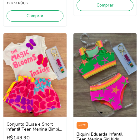
12
x
de
R$8,02
Comprar
Comprar
Conjunto Blusa e Short
-
40
%
Infantil Teen Menina Bimbi
Fb203 (Off White/Rosa)
Biquini Eduarda Infantil
R$149,90
Teen Menina Siri Kids