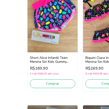
Short Alice Infantil Teen
Biquini Clara I
Menina Siri Kids Gummy
Menina Siri Ki
43016 (Marinho/Rosa)
(Preto / Rosa)
R$189,90
R$269,90
3
x
de
R$63,30
sem juros
5
x
de
R$53,98
sem 
Comprar
Comp