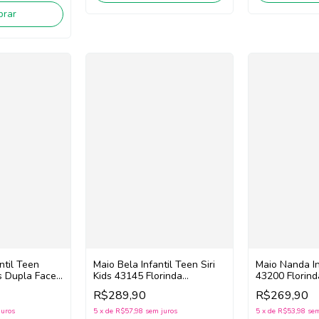
rar
ntil Teen
Maio Bela Infantil Teen Siri
Maio Nanda Inf
ds Dupla Face
Kids 43145 Florinda
43200 Florind
(Rosa
(Amarelo/Rosa/Roxo)
(/Amarelo/Ro
R$289,90
R$269,90
juros
5
x
de
R$57,98
sem juros
5
x
de
R$53,98
sem