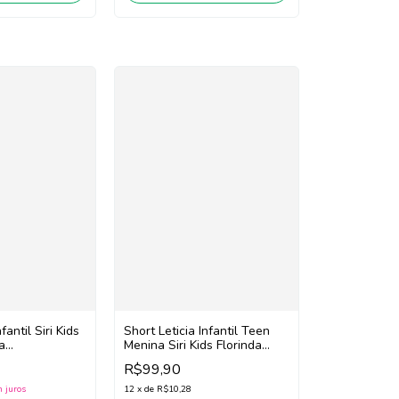
antil Siri Kids
Short Leticia Infantil Teen
a
Menina Siri Kids Florinda
sa/Roxo)
43062 (Amarelo Neon)
R$99,90
 juros
12
x
de
R$10,28