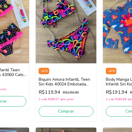
nfantil Teen
-
40
%
-
40
%
ds 43060 Cats
Biquini Amora InfantiL Teen
Body Manga 
Siri Kids 40024 Embolada
Infantil Siri Ki
(Preto/Rosa/Azul)
40053 (Azul)
juros
R$119,94
R$191,94
R$199,90
R
2
x
de
R$59,97
sem juros
3
x
de
R$63,98
sem
rar
Comprar
Co