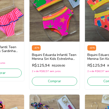
nfantil Teen
-
40
%
-
40
%
s Sardinha
ermelho/Azul)
Biquini Eduarda Infantil Teen
Biquini Eduard
Menina Siri Kids Estrelinha
Menina Siri K
40174 (Verde/Laranja/Rosa)
(Laranja)
juros
R$125,94
R$125,94
R$209,90
R
2
x
de
R$62,97
sem juros
2
x
de
R$62,97
sem
rar
Comprar
Co