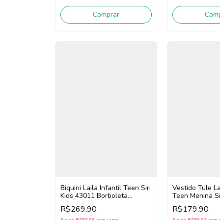
Comp
Comprar
Biquini Laila Infantil Teen Siri
Vestido Tule La
Kids 43011 Borboleta
Teen Menina Si
(Rosa/Amarelo)
(Amarelo fluor)
R$269,90
R$179,90
5
x
de
R$53,98
sem juros
3
x
de
R$59,97
sem 