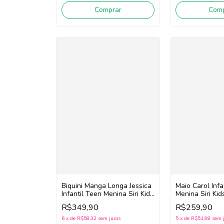
Comprar
Comp
Maio Carol Infa
Biquini Manga Longa Jessica
Menina Siri Ki
Infantil Teen Menina Siri Kids
43099 Gummy 
Vichy Limão 43246
R$259,90
R$349,90
/Marinho)
(Azul/Amarelo)
5
x
de
R$51,98
sem 
6
x
de
R$58,32
sem juros