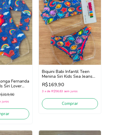
Biquini Babi Infantil Teen
Menina Siri Kids Sea Jeans
Longa Fernanda
43067 (Azul)
R$169,90
ds Siri Lover
3
x
de
R$56,63
sem juros
$319,90
 juros
Comprar
mprar