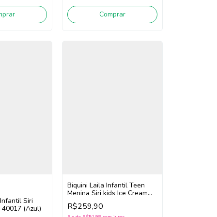
mprar
Comprar
Biquini Laila Infantil Teen
Menina Siri kids Ice Cream
nfantil Siri
43011 (Roxo)
R$259,90
r 40017 (Azul)
5
x
de
R$51,98
sem juros