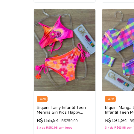
-
40
%
-
40
%
Biquini Tamy Infantil Teen
Biquini Manga 
Menina Siri Kids Happy
Infantil Teen M
Flower 40032 (Rosa/Laranja)
Sweet Color 4
R$155,94
R$191,94
R$259,90
R$
(Azul/Rosa/Ver
3
x
de
R$51,98
sem juros
3
x
de
R$63,98
sem 