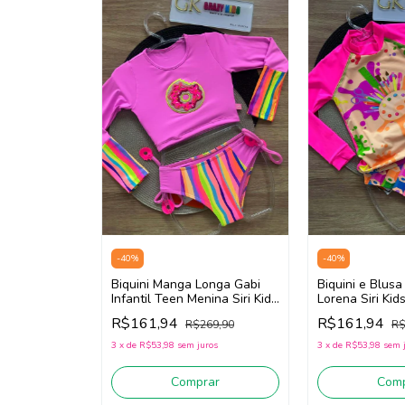
-
40
%
-
40
%
Biquini Manga Longa Gabi
Biquini e Blusa
Infantil Teen Menina Siri Kids
Lorena Siri Kids
Donut 40275 (Rosa)
40267 (Rosa/La
R$161,94
R$161,94
R$269,90
R$
3
x
de
R$53,98
sem juros
3
x
de
R$53,98
sem 
Comprar
Comp