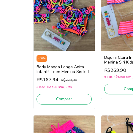
Biquini Clara I
-
40
%
Menina Siri Kid
Body Manga Longa Anita
43060 (Rosa/V
R$269,90
Infantil Teen Menina Siri kids
Embolada 40206
5
x
de
R$53,98
sem 
R$167,94
R$279,90
(Preto/Laranja/Rosa)
3
x
de
R$55,98
sem juros
Comp
Comprar