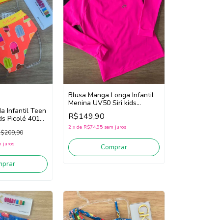
Blusa Manga Longa Infantil
Menina UV50 Siri kids
a Infantil Teen
Euforia 40250 (Pink)
R$149,90
ids Picolé 40174
2
x
de
R$74,95
sem juros
$209,90
 juros
Comprar
mprar