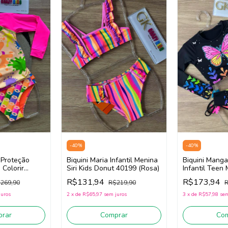
-
40
%
-
40
%
 Proteção
Biquini Maria Infantil Menina
Biquini Mang
 Colorir
Siri Kids Donut 40199 (Rosa)
Infantil Teen 
ranja)
Borboleta 401
R$131,94
R$173,94
269,90
R$219,90
R
juros
2
x
de
R$65,97
sem juros
3
x
de
R$57,98
sem
rar
Comprar
Co