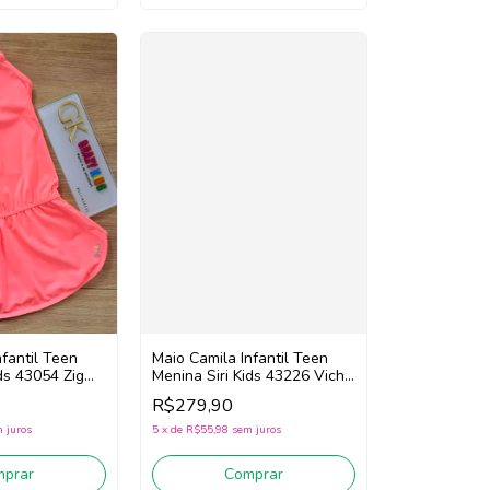
nfantil Teen
Maio Camila Infantil Teen
ids 43054 Zig
Menina Siri Kids 43226 Vichy
Limão (Azul/Amarelo)
R$279,90
 juros
5
x
de
R$55,98
sem juros
mprar
Comprar