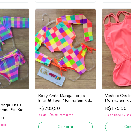
Body Anita Manga Longa
Vestido Cris I
Infantil Teen Menina Siri Kids
Menina Siri k
Longa Thais
43206 Picolé
Zag (Rosa)
R$289,90
R$179,90
enina Siri Kids
(Rosa/Lilás/Amarelo)
0106
5
x
de
R$57,98
sem juros
3
x
de
R$59,97
sem
319,90
de)
juros
Comprar
Co