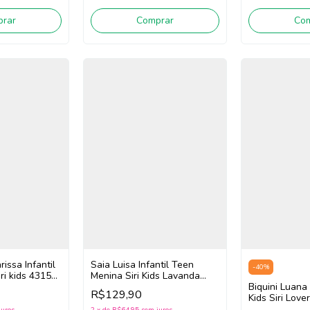
rar
Comprar
Co
rissa Infantil
Saia Luisa Infantil Teen
-
40
%
ri kids 43153
Menina Siri Kids Lavanda
43065 (Lilás)
Biquini Luana I
R$129,90
Kids Siri Love
juros
2
x
de
R$64,95
sem juros