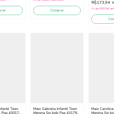
R$173,94
R
3
x
de
R$57,98
sem
rar
Comprar
Co
nfantil Teen
Maio Gabriela Infantil Teen
Maio Carolina 
ds Pop 43017
Menina Siri kids Pop 43179
Menina Siri k