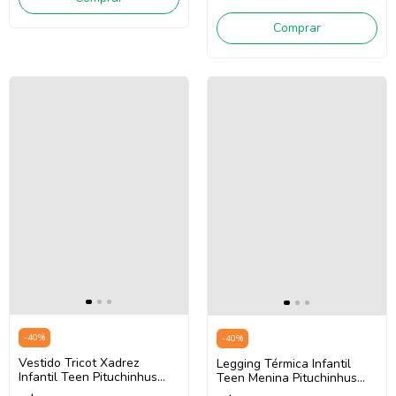
Comprar
-
40
%
-
40
%
Vestido Tricot Xadrez
Legging Térmica Infantil
Infantil Teen Pituchinhus
Teen Menina Pituchinhus
30203 (Marrom/Off White)
28632 (Rosa)