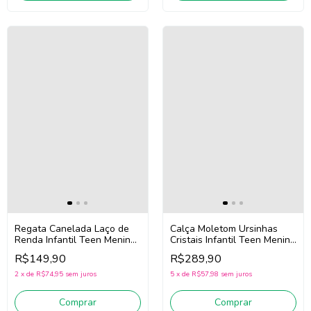
Regata Canelada Laço de
Calça Moletom Ursinhas
Renda Infantil Teen Menina
Cristais Infantil Teen Menina
Pituchinhus 30768 (Rosa)
Pituchinhus 30817 (Off
R$149,90
R$289,90
White)
2
x
de
R$74,95
sem juros
5
x
de
R$57,98
sem juros
Comprar
Comprar