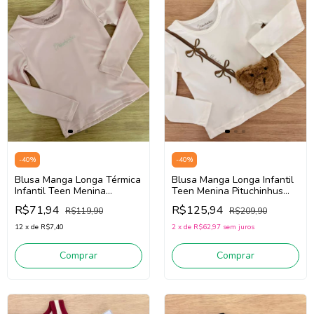
-
40
%
-
40
%
Blusa Manga Longa Térmica
Blusa Manga Longa Infantil
Infantil Teen Menina
Teen Menina Pituchinhus
Pituchinhus 28629 (Rosa)
30247 (Off White)
R$71,94
R$125,94
R$119,90
R$209,90
12
x
de
R$7,40
2
x
de
R$62,97
sem juros
Comprar
Comprar