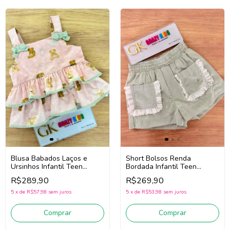
Blusa Babados Laços e
Short Bolsos Renda
Ursinhos Infantil Teen
Bordada Infantil Teen
Menina Pituchinhus 30733
Menina Pituchinhus 30728
R$289,90
R$269,90
(Rosa)
(Verde)
5
x
de
R$57,98
sem juros
5
x
de
R$53,98
sem juros
Comprar
Comprar