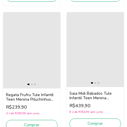
Saia Midi Babados Tule
Regata Frufru Tule Infantil
Infantil Teen Menina
Teen Menina Pituchinhus
Pituchinhus 30754 (Preto)
30746 (Preto)
R$439,90
R$239,90
8
x
de
R$54,99
sem juros
4
x
de
R$59,98
sem juros
Comprar
Comprar