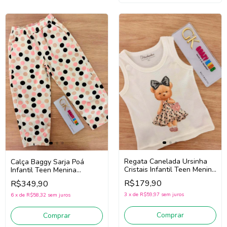
Regata Canelada Ursinha
Calça Baggy Sarja Poá
Cristais Infantil Teen Menina
Infantil Teen Menina
Pituchinhus 30766 (Off
Pituchinhus 30738 (Off
R$179,90
R$349,90
White)
White)
3
x
de
R$59,97
sem juros
6
x
de
R$58,32
sem juros
Comprar
Comprar