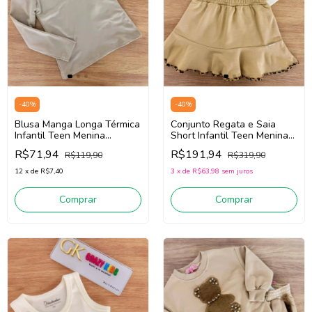
-
40
%
-
40
%
Blusa Manga Longa Térmica
Conjunto Regata e Saia
Infantil Teen Menina
Short Infantil Teen Menina
Pituchinhus 28629 (Bege
Pituchinhus 30295 (Off
R$71,94
R$191,94
R$119,90
R$319,90
Claro)
White/Bege)
12
x
de
R$7,40
3
x
de
R$63,98
sem juros
Comprar
Comprar