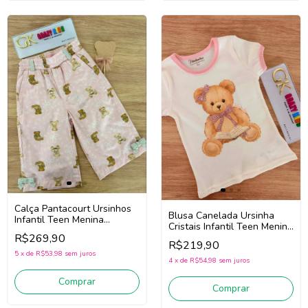
Calça Pantacourt Ursinhos
Blusa Canelada Ursinha
Infantil Teen Menina
Cristais Infantil Teen Menina
Pituchinhus 30732 (Rosa)
R$269,90
Pituchinhus 30765 (Off
R$219,90
White)
5
x
de
R$53,98
sem juros
4
x
de
R$54,98
sem juros
Comprar
Comprar