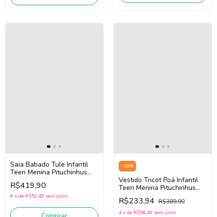
Saia Babado Tule Infantil
-
40
%
Teen Menina Pituchinhus
30752 (Preto)
Vestido Tricot Poá Infantil
R$419,90
Teen Menina Pituchinhus
30215 (Rosa Claro)
8
x
de
R$52,49
sem juros
R$233,94
R$389,90
4
x
de
R$58,49
sem juros
Comprar