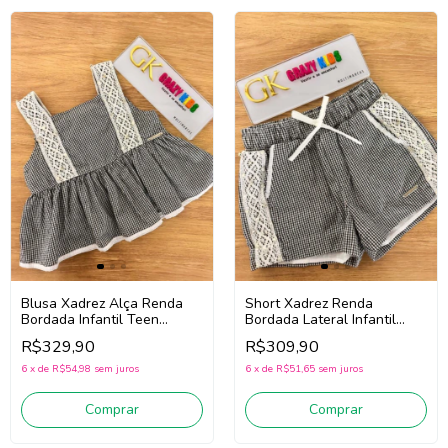
Blusa Xadrez Alça Renda
Short Xadrez Renda
Bordada Infantil Teen
Bordada Lateral Infantil
Menina Pituchinhus 30709
Teen Menina Pituchinhus
R$329,90
R$309,90
(Preto/Branco)
30710 (Preto/Branco)
6
x
de
R$54,98
sem juros
6
x
de
R$51,65
sem juros
Comprar
Comprar