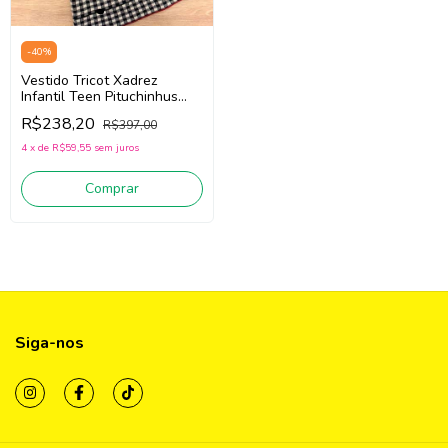
-
40
%
Vestido Tricot Xadrez
Infantil Teen Pituchinhus
30005 (Preto/Off
R$238,20
R$397,00
White/Vermelho)
4
x
de
R$59,55
sem juros
Comprar
Siga-nos