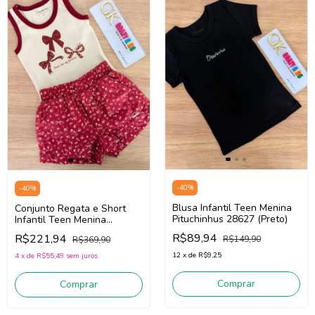
-
40
%
-
40
%
Blusa Infantil Teen Menina
Conjunto Regata e Short
Pituchinhus 28627 (Preto)
Infantil Teen Menina
Pituchinhus 30082 (Off
R$89,94
R$221,94
R$149,90
R$369,90
White/Vermelho)
12
x
de
R$9,25
4
x
de
R$55,49
sem juros
Comprar
Comprar