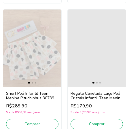
Regata Canelada Laço Poá
Short Poá Infantil Teen
Cristais Infantil Teen Menina
Menina Pituchinhus 30739
Pituchinhus 30764 (Off
(Off White)
R$179,90
R$289,90
White)
3
x
de
R$59,97
sem juros
5
x
de
R$57,98
sem juros
Comprar
Comprar