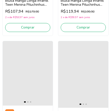
Blusa Manga Longa Infantil
Blusa Manga Longa Infantil
Teen Menina Pituchinhus
Teen Menina Pituchinhus
30245 (Off White)
30246 (Off White)
R$107,94
R$119,94
R$179,90
R$199,90
2
x
de
R$53,97
sem juros
2
x
de
R$59,97
sem juros
Comprar
Comprar