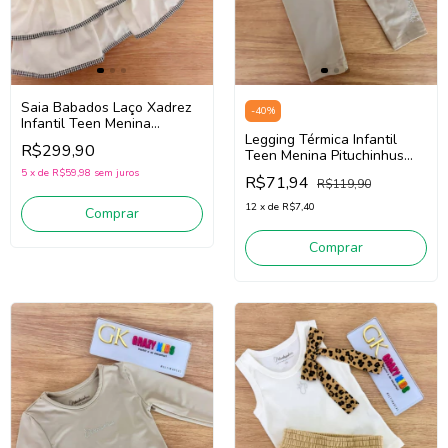
Saia Babados Laço Xadrez
-
40
%
Infantil Teen Menina
Pituchinhus 30715 (Off
Legging Térmica Infantil
R$299,90
White)
Teen Menina Pituchinhus
28632 (Bege Claro)
5
x
de
R$59,98
sem juros
R$71,94
R$119,90
12
x
de
R$7,40
Comprar
Comprar