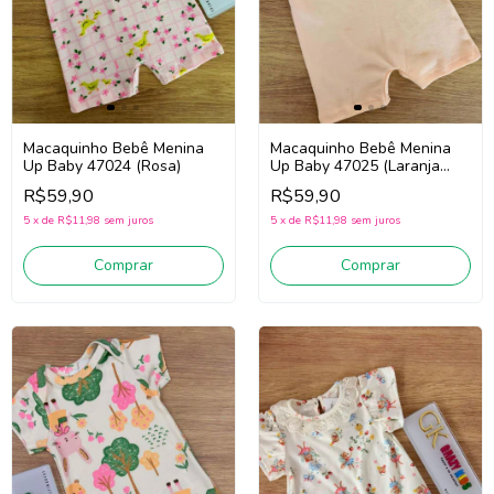
Macaquinho Bebê Menina
Macaquinho Bebê Menina
Up Baby 47024 (Rosa)
Up Baby 47025 (Laranja
Claro)
R$59,90
R$59,90
5
x
de
R$11,98
sem juros
5
x
de
R$11,98
sem juros
Comprar
Comprar