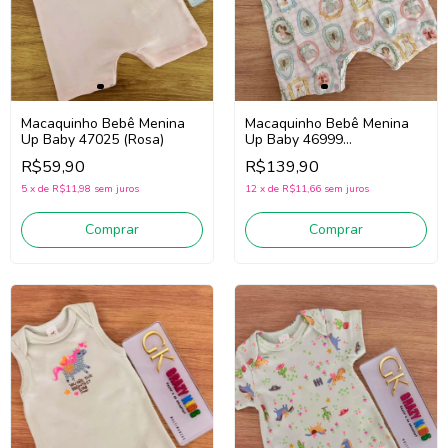
Macaquinho Bebê Menina
Macaquinho Bebê Menina
Up Baby 47025 (Rosa)
Up Baby 46999
(Rosa/Verde)
R$59,90
R$139,90
5
x
de
R$11,98
sem juros
12
x
de
R$11,66
sem juros
Comprar
Comprar