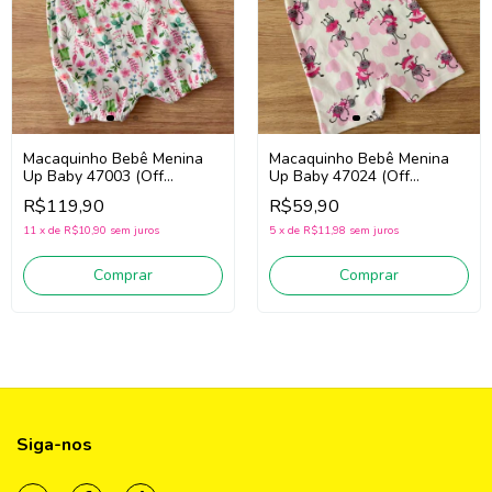
Macaquinho Bebê Menina
Macaquinho Bebê Menina
Up Baby 47003 (Off
Up Baby 47024 (Off
White/Verde/Rosa)
White/Rosa)
R$119,90
R$59,90
11
x
de
R$10,90
sem juros
5
x
de
R$11,98
sem juros
Comprar
Comprar
Siga-nos