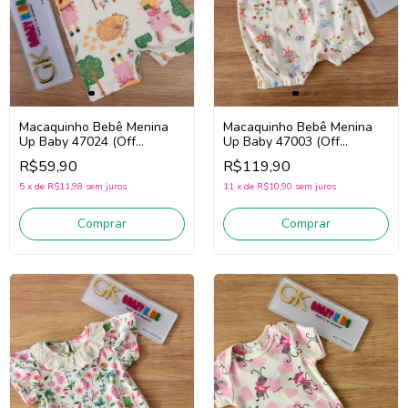
Macaquinho Bebê Menina
Macaquinho Bebê Menina
Up Baby 47024 (Off
Up Baby 47003 (Off
White/Verde/Rosa)
White/Vermelho/Azul)
R$59,90
R$119,90
5
x
de
R$11,98
sem juros
11
x
de
R$10,90
sem juros
Comprar
Comprar