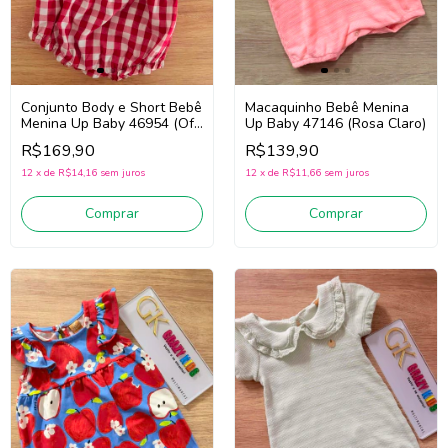
Conjunto Body e Short Bebê
Macaquinho Bebê Menina
Menina Up Baby 46954 (Off
Up Baby 47146 (Rosa Claro)
White/Vermelho)
R$169,90
R$139,90
12
x
de
R$14,16
sem juros
12
x
de
R$11,66
sem juros
Comprar
Comprar