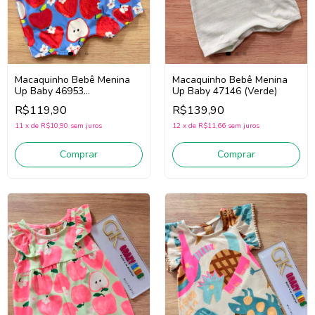
Macaquinho Bebê Menina
Macaquinho Bebê Menina
Up Baby 46953
Up Baby 47146 (Verde)
(Vermelho/Azul)
R$119,90
R$139,90
11
x
de
R$10,90
sem juros
12
x
de
R$11,66
sem juros
Comprar
Comprar