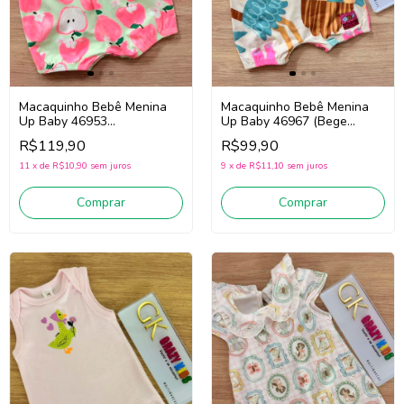
Macaquinho Bebê Menina
Macaquinho Bebê Menina
Up Baby 46953
Up Baby 46967 (Bege
(Rosa/Verde)
Claro/Azul/Rosa)
R$119,90
R$99,90
11
x
de
R$10,90
sem juros
9
x
de
R$11,10
sem juros
Comprar
Comprar