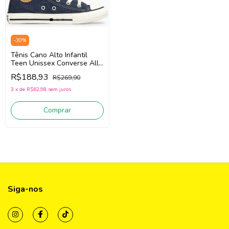
-
30
%
Tênis Cano Alto Infantil
Teen Unissex Converse All
Star CK1642/Ck1640 (Jeans)
R$188,93
R$269,90
Tecido
3
x
de
R$62,98
sem juros
Comprar
Siga-nos