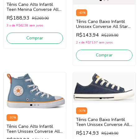
Tênis Cano Alto Infantil
Teen Menina Converse All
-
40
%
Star CK1456/CK1454 (Rosa)
R$188,93
R$269,90
Tecido
Tênis Cano Baixo Infantil
3
x
de
R$62,98
sem juros
Unissex Converse All Star
CK0420 (Branco) Couro
R$143,94
R$239,90
Sintético
Comprar
2
x
de
R$71,97
sem juros
Comprar
-
30
%
-
30
%
Tênis Cano Baixo Infantil
Teen Unissex Converse All
Tênis Cano Alto Infantil
Star CK1643/CK1641 (Jeans)
Teen Unissex Converse All
R$174,93
R$249,90
Tecido
Star CK0909 (Azul/Laranja)