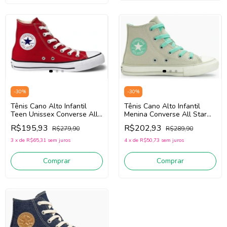
-
30
%
-
30
%
Tênis Cano Alto Infantil
Tênis Cano Alto Infantil
Menina Converse All Star
Teen Unissex Converse All
CK1250 (Verde) Tecido
Star CK1563 (Vermelho)
R$202,93
R$195,93
R$289,90
R$279,90
Tecido
4
x
de
R$50,73
sem juros
3
x
de
R$65,31
sem juros
Comprar
Comprar