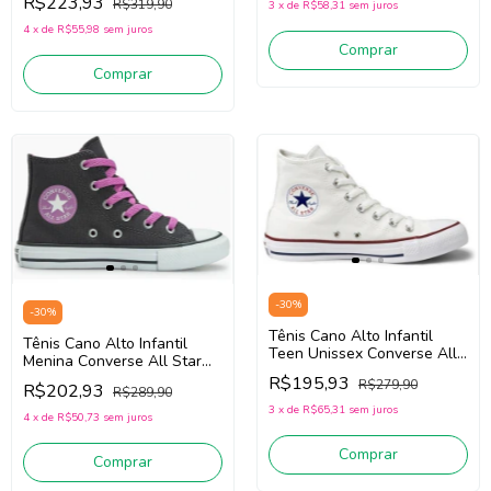
R$223,93
R$319,90
3
x
de
R$58,31
sem juros
Tecido
4
x
de
R$55,98
sem juros
Comprar
Comprar
-
30
%
-
30
%
Tênis Cano Alto Infantil
Tênis Cano Alto Infantil
Teen Unissex Converse All
Menina Converse All Star
Star CK1563 (Branco)
CK1250 (Grafite/Roxo)
R$195,93
R$279,90
Tecido
R$202,93
R$289,90
Tecido
3
x
de
R$65,31
sem juros
4
x
de
R$50,73
sem juros
Comprar
Comprar