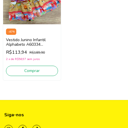
-
40
%
Vestido Junino Infantil
Alphabeto A60334
(Amarelo/Roxo/Azul)
R$113,94
R$189,90
2
x
de
R$56,97
sem juros
Comprar
Siga-nos