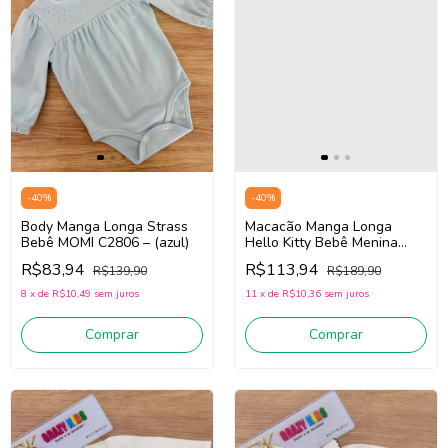
-
40
%
-
40
%
Body Manga Longa Strass
Macacão Manga Longa
Bebê MOMI C2806 – (azul)
Hello Kitty Bebê Menina
Momi C2677 (Azul)
R$83,94
R$113,94
R$139,90
R$189,90
8
x
de
R$10,49
sem juros
11
x
de
R$10,36
sem juros
Comprar
Comprar