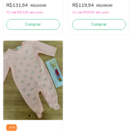
(Rosa)
(Off White/Preto)
R$131,94
R$119,94
R$219,90
R$199,90
12
x
de
R$11,00
sem juros
11
x
de
R$10,90
sem juros
Comprar
Comprar
-
40
%