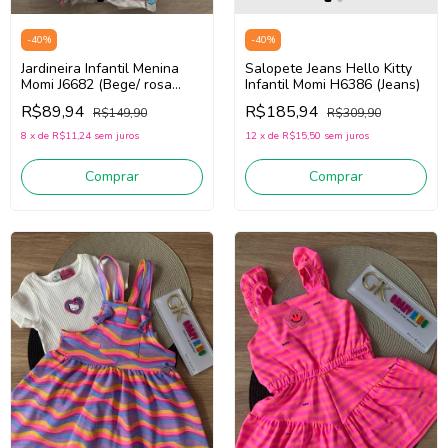
-
40
%
-
40
%
Jardineira Infantil Menina
Salopete Jeans Hello Kitty
Momi J6682 (Bege/ rosa
Infantil Momi H6386 (Jeans)
PinK)
R$89,94
R$185,94
R$149,90
R$309,90
8
x
de
R$11,24
sem juros
12
x
de
R$15,50
sem juros
Comprar
Comprar