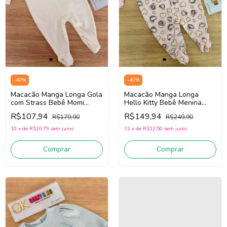
-
40
%
-
40
%
Macacão Manga Longa Gola
Macacão Manga Longa
com Strass Bebê Momi
Hello Kitty Bebê Menina
C2789 Off white
Momi C2679 (Rosa)
R$107,94
R$149,94
R$179,90
R$249,90
Lançamento Inverno 2026!!!
10
x
de
R$10,79
sem juros
12
x
de
R$12,50
sem juros
Comprar
Comprar