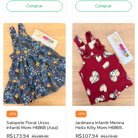
Comprar
Comprar
-
40
%
-
40
%
Salopete Floral Ursos
Jardineira Infantil Menina
Infantil Momi H6868 (Azul)
Hello Kitty Momi H6869
(Vermelho Bordô)
R$173,94
R$107,94
R$289,90
R$179,90