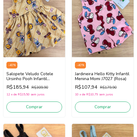
-
40
%
-
40
%
Salopete Veludo Cotele
Jardineira Hello Kitty Infantil
Ursinho Pooh Infantil
Menina Momi J7027 (Rosa)
Menina Momi J7086 (Bege)
R$185,94
R$107,94
R$309,90
R$179,90
12
x
de
R$15,50
sem juros
10
x
de
R$10,79
sem juros
Comprar
Comprar