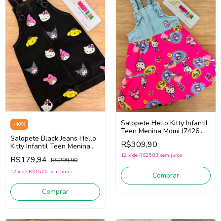
Salopete Hello Kitty Infantil
-
40
%
Teen Menina Momi J7426
Salopete Black Jeans Hello
(Jeans/Pink)
R$309,90
Kitty Infantil Teen Menina
Momi H6865 (Preto)
12
x
de
R$25,83
sem juros
R$179,94
R$299,90
12
x
de
R$15,00
sem juros
Comprar
Comprar