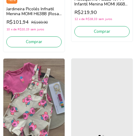
-
40
%
Infantil Menina MOMI J6681
Jardineira Picolés Infnatil
(Verde Neon)
R$219,90
Menina MOMI H6388 (Rosa
Pink)
12
x
de
R$18,33
sem juros
R$101,94
R$169,90
10
x
de
R$10,19
sem juros
Comprar
Comprar