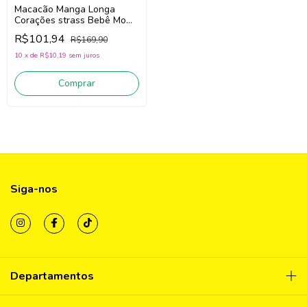
Macacão Manga Longa
Corações strass Bebê Momi
C2878 (rosa) Lançamento
R$101,94
R$169,90
Inverno 2026!!!
10
x
de
R$10,19
sem juros
Comprar
Siga-nos
Departamentos