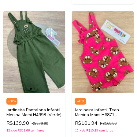
-
50
%
-
40
%
Jardineira Pantalona Infantil
Jardineira Infantil Teen
Menina Momi H4998 (Verde)
Menina Momi H6871
(Rosa/Pink)
R$139,90
R$101,94
R$279,90
R$169,90
12
x
de
R$11,66
sem juros
10
x
de
R$10,19
sem juros