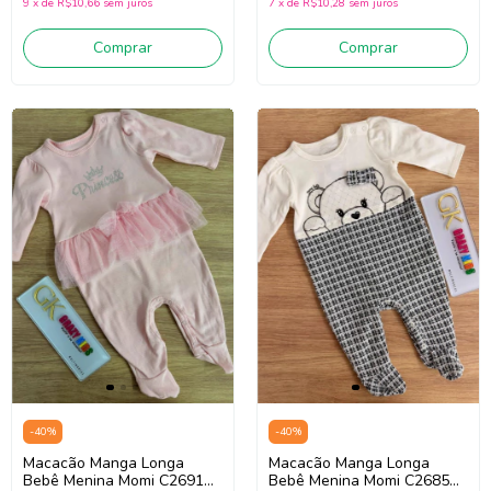
9
x
de
R$10,66
sem juros
7
x
de
R$10,28
sem juros
Comprar
Comprar
-
40
%
-
40
%
Macacão Manga Longa
Macacão Manga Longa
Bebê Menina Momi C2691
Bebê Menina Momi C2685