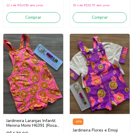
12
x
de
R$14,50
sem juros
10
x
de
R$10,79
sem juros
Comprar
Comprar
Jardineira Laranjas Infantil
-
40
%
Menina Momi H6391 (Rosa
Pink/ Laranja)
Jardineira Flores e Emoji