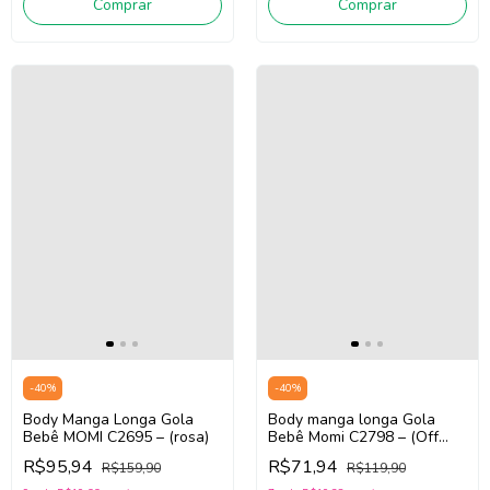
Comprar
Comprar
-
40
%
-
40
%
Body Manga Longa Gola
Body manga longa Gola
Bebê MOMI C2695 – (rosa)
Bebê Momi C2798 – (Off
White) | Lançamento
R$95,94
R$71,94
R$159,90
R$119,90
Inverno 2026