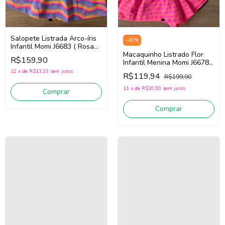
Salopete Listrada Arco-íris
-
40
%
Infantil Momi J6683 ( Rosa
Pink Neon ,Lilás, Azul e
Macaquinho Listrado Flor
R$159,90
Amarelo) Grazy kids
Infantil Menina Momi J6678 –
Rosa Pink Neon | Grazy Kids
12
x
de
R$13,33
sem juros
R$119,94
R$199,90
11
x
de
R$10,90
sem juros
Comprar
Comprar