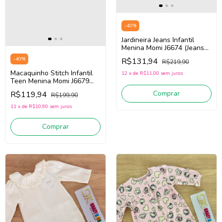
-
40
%
Jardineira Jeans Infantil
Menina Momi J6674 (Jeans
Claro)
-
40
%
R$131,94
R$219,90
Macaquinho Stitch Infantil
12
x
de
R$11,00
sem juros
Teen Menina Momi J6679
(Azul)
Comprar
R$119,94
R$199,90
11
x
de
R$10,90
sem juros
Comprar