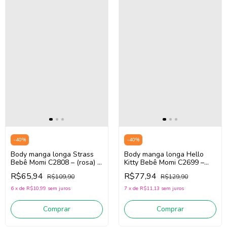
-
40
%
-
40
%
Body manga longa Strass
Body manga longa Hello
Bebê Momi C2808 – (rosa) |
Kitty Bebê Momi C2699 –
Lançamento Inverno 2026
(off white) | Lançamento
R$65,94
R$77,94
R$109,90
R$129,90
Inverno 2026
6
x
de
R$10,99
sem juros
7
x
de
R$11,13
sem juros
Comprar
Comprar