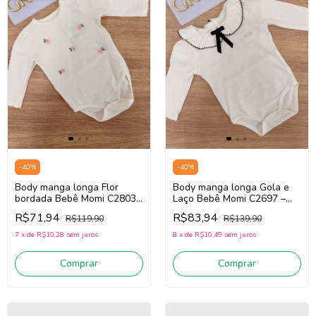
-
40
%
-
40
%
Body manga longa Flor
Body manga longa Gola e
bordada Bebê Momi C2803
Laço Bebê Momi C2697 –
– (off white) | Lançamento
(Off White) | Lançamento
R$71,94
R$83,94
R$119,90
R$139,90
Inverno 2026
Inverno 2026
7
x
de
R$10,28
sem juros
8
x
de
R$10,49
sem juros
Comprar
Comprar