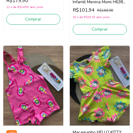
R$179,90
Infantil Menina Momi H6389
(roxo Vibrante)
12
x
de
R$14,99
sem juros
R$101,94
R$169,90
10
x
de
R$10,19
sem juros
Comprar
Comprar
Macaquinho HELLO KITTY