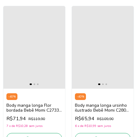
-
40
%
-
40
%
Body manga longa Flor
Body manga longa ursinho
bordada Bebê Momi C2733
ilustrado Bebê Momi C2805
– (off white) | Lançamento
– (off white) | Lançamento
R$71,94
R$65,94
R$119,90
R$109,90
Inverno 2026
Inverno 2026
7
x
de
R$10,28
sem juros
6
x
de
R$10,99
sem juros