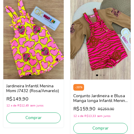
Jardineira Infantil Menina
-
38
%
Momi J7432 (Rosa/Amarelo)
Conjunto Jardineira e Blusa
R$149,90
Manga longa Infantil Menina
Momi J5544/J5657
12
x
de
R$12,49
sem juros
R$159,90
R$259,90
(Pink/Marrom)
12
x
de
R$13,33
sem juros
Comprar
Comprar