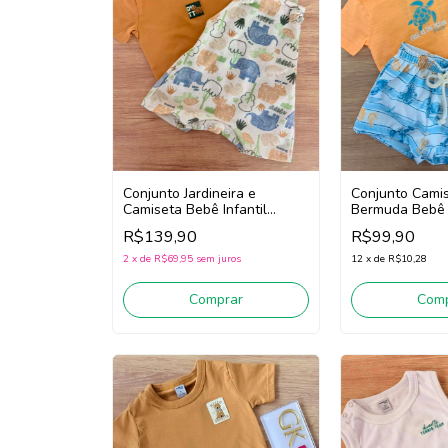
Conjunto Jardineira e
Conjunto Cami
Camiseta Bebê Infantil
Bermuda Bebê I
Menino Divertto 16385
Menino Divertt
R$139,90
R$99,90
(Marrom/Off White)
(Laranja/Azul)
2
x
de
R$69,95
sem juros
12
x
de
R$10,28
Comprar
Comp