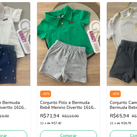
-
40
%
-
40
%
 e Bermuda
Conjunto Polo e Bermuda
Conjunto Cam
ivertto 16167
Bebê Menino Divertto 16167
Bermuda Bebê 
inho)
(Verde/Cinza)
Menino Diver
R$71,94
R$65,94
19,90
R$119,90
R$
(Bege/Preto)
12
x
de
R$7,40
12
x
de
R$6,78
rar
Comprar
Co