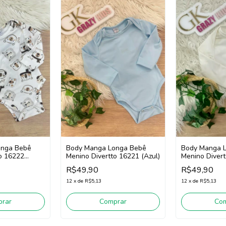
onga Bebê
Body Manga Longa Bebê
Body Manga 
o 16222
Menino Divertto 16221 (Azul)
Menino Divert
White)
R$49,90
R$49,90
12
x
de
R$5,13
12
x
de
R$5,13
rar
Comprar
Co