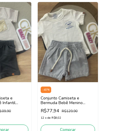
-
40
%
iseta e
Conjunto Camiseta e
Infantil
Bermuda Bebê Menino
tto 16163
Divertto 16178 (Off
R$77,94
109,90
R$129,90
White/Cinza)
12
x
de
R$8,02
mprar
Comprar