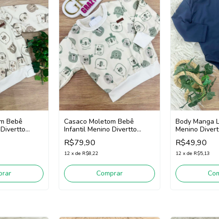
om Bebê
Casaco Moletom Bebê
Body Manga 
 Divertto
Infantil Menino Divertto
Menino Diver
ite/Marrom)
16184 (Off White/Verde)
(Marinho)
R$79,90
R$49,90
12
x
de
R$8,22
12
x
de
R$5,13
rar
Comprar
Co