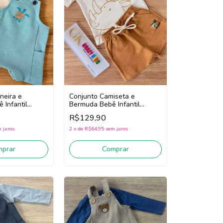
neira e
Conjunto Camiseta e
 Infantil
Bermuda Bebê Infantil
tto 16381
Menino Divertto 16398 (Off
R$129,90
te)
White/Bege Escuro)
 juros
2
x
de
R$64,95
sem juros
mprar
Comprar