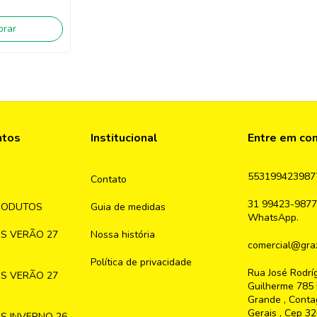
rar
ntos
Institucional
Entre em co
553199423987
Contato
31 99423-9877
RODUTOS
Guia de medidas
WhatsApp.
S VERÃO 27
Nossa história
comercial@graz
Política de privacidade
Rua José Rodrí
S VERÃO 27
Guilherme 785 
Grande , Conta
Gerais , Cep 3
S INVERNO 26