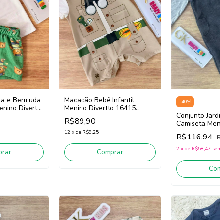
ta e Bermuda
Macacão Bebê Infantil
-
40
%
enino Divertto
Menino Divertto 16415
/Verde)
(Bege)
Conjunto Jardi
R$89,90
Camiseta Meni
16199 (Preto/
12
x
de
R$9,25
R$116,94
R
2
x
de
R$58,47
sem
rar
Comprar
Co