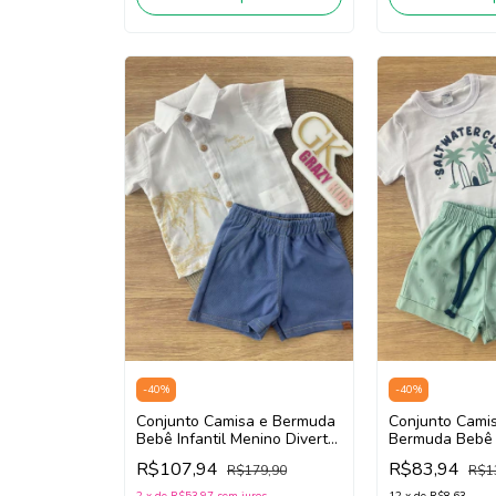
-
40
%
-
40
%
Conjunto Camisa e Bermuda
Conjunto Cami
Bebê Infantil Menino Divertto
Bermuda Bebê I
16170 (Branco/Azul)
Menino Divertt
R$107,94
R$83,94
R$179,90
R$1
(Branco/Verde)
2
x
de
R$53,97
sem juros
12
x
de
R$8,63