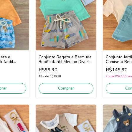
seta e
Conjunto Regata e Bermuda
Conjunto Jardi
nfantil
Bebê Infantil Menino Divertto
Camiseta Bebê
o 16393
16391 (Verde/Bege)
Menino Diver
R$99,90
R$149,90
(Azul/Off Whi
12
x
de
R$10,28
2
x
de
R$74,95
sem
rar
Comprar
Co