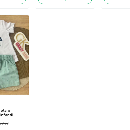
seta e
nfantil
o 16166
39,90