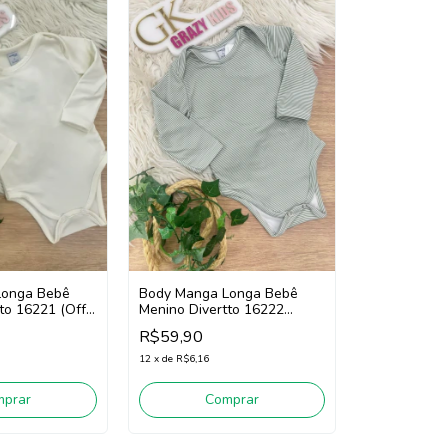
Longa Bebê
Body Manga Longa Bebê
to 16221 (Off
Menino Divertto 16222
(Verde)
R$59,90
12
x
de
R$6,16
mprar
Comprar