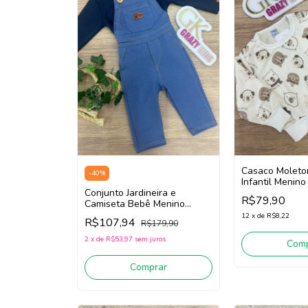
Casaco Molet
-
40
%
Infantil Menino
Conjunto Jardineira e
16184 (Off Wh
R$79,90
Camiseta Bebê Menino
Divertto 16197 (Azul
12
x
de
R$8,22
R$107,94
R$179,90
Jeans/Marinho)
2
x
de
R$53,97
sem juros
Comp
Comprar