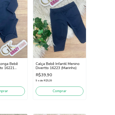
Longa Bebê
Calça Bebê Infantil Menino
tto 16221
Divertto 16223 (Marinho)
R$39,90
9
x
de
R$5,39
mprar
Comprar