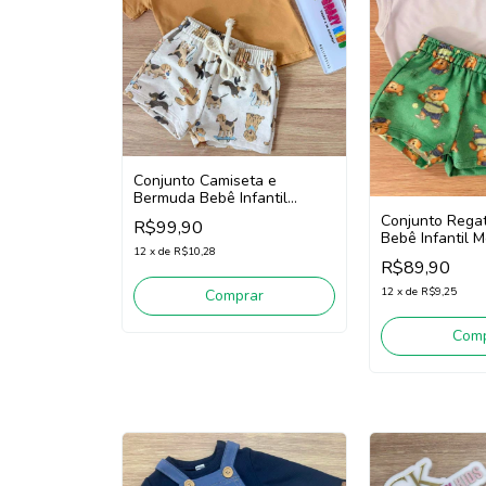
Conjunto Camiseta e
Bermuda Bebê Infantil
Menino Divertto 16402
Conjunto Rega
R$99,90
(Marrom/Off White)
Bebê Infantil M
12
x
de
R$10,28
16389 (Branco
R$89,90
12
x
de
R$9,25
Comprar
Comp