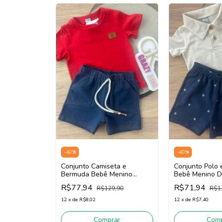
-
40
%
-
40
%
Conjunto Camiseta e
Conjunto Polo
Bermuda Bebê Menino
Bebê Menino D
Divertto 16162
(Off White/Mar
R$77,94
R$71,94
R$129,90
R$1
(Vermelho/Azul Jeans)
12
x
de
R$8,02
12
x
de
R$7,40
Comprar
Comp