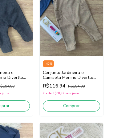
-
40
%
neira e
Conjunto Jardineira e
no Divertto
Camiseta Menino Divertto
Cinza)
16199 (Marrom/Azul)
R$116,94
$194,90
R$194,90
 juros
2
x
de
R$58,47
sem juros
mprar
Comprar