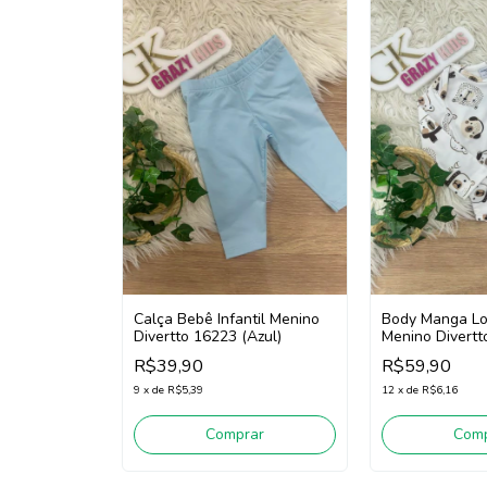
Calça Bebê Infantil Menino
Body Manga L
Divertto 16223 (Azul)
Menino Divertt
(Bege)
R$39,90
R$59,90
9
x
de
R$5,39
12
x
de
R$6,16
Comprar
Comp