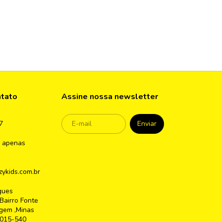
ntato
Assine nossa newsletter
7
 apenas
ykids.com.br
gues
Bairro Fonte
gem ,Minas
2015-540