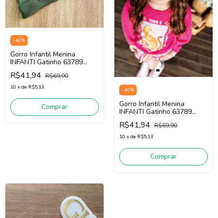
-
40
%
Gorro Infantil Menina
INFANTI Gatinho 63789
(verde)
R$41,94
R$69,90
10
x
de
R$5,13
-
40
%
Gorro Infantil Menina
Comprar
INFANTI Gatinho 63789
(lilás)
R$41,94
R$69,90
10
x
de
R$5,13
Comprar