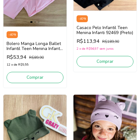
-
40
%
Casaco Pelo Infantil Teen
Menina Infanti 92469 (Preto)
-
40
%
R$113,94
R$189,90
Bolero Manga Longa Ballet
Infantil Teen Menina Infanti
2
x
de
R$56,97
sem juros
85708 (Rosa Claro)
R$53,94
R$89,90
Comprar
12
x
de
R$5,55
Comprar