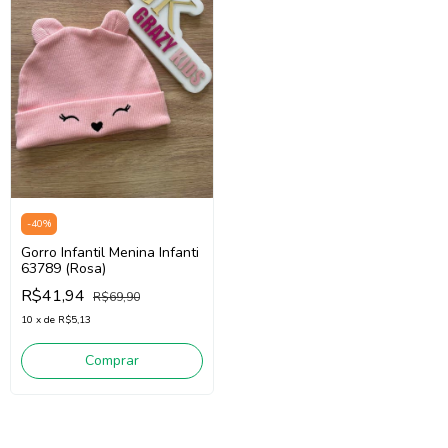
-
40
%
Gorro Infantil Menina Infanti
63789 (Rosa)
R$41,94
R$69,90
10
x
de
R$5,13
Comprar