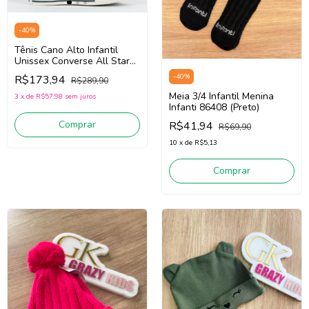
-
40
%
Tênis Cano Alto Infantil
Unissex Converse All Star
CK1250 (Verde Escuro)
-
40
%
R$173,94
R$289,90
Tecido
Meia 3/4 Infantil Menina
3
x
de
R$57,98
sem juros
Infanti 86408 (Preto)
Comprar
R$41,94
R$69,90
10
x
de
R$5,13
Comprar