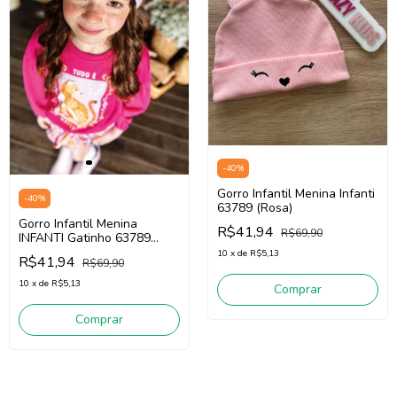
-
40
%
Gorro Infantil Menina Infanti
-
40
%
63789 (Rosa)
Gorro Infantil Menina
R$41,94
R$69,90
INFANTI Gatinho 63789
(lilás)
10
x
de
R$5,13
R$41,94
R$69,90
10
x
de
R$5,13
Comprar
Comprar