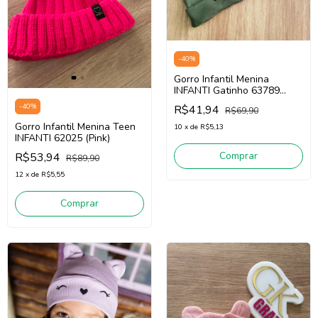
-
40
%
Gorro Infantil Menina
INFANTI Gatinho 63789
(verde)
-
40
%
R$41,94
R$69,90
Gorro Infantil Menina Teen
10
x
de
R$5,13
INFANTI 62025 (Pink)
Comprar
R$53,94
R$89,90
12
x
de
R$5,55
Comprar