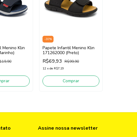
-
30
%
l Menino Klin
Papete Infantil Menino Klin
arinho)
171262000 (Preto)
R$69,93
119,90
R$99,90
12
x
de
R$7,19
mprar
Comprar
ntato
Assine nossa newsletter