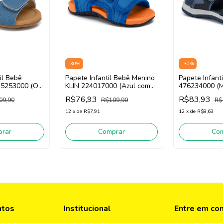
-
30
%
-
30
%
il Bebê
Papete Infantil Bebê Menino
Papete Infanti
15253000 (Off
KLIN 224017000 (Azul com
476234000 (M
Laranja)
R$76,93
R$83,93
09,90
R$109,90
R$
12
x
de
R$7,91
12
x
de
R$8,63
rar
Comprar
Co
ntos
Institucional
Entre em co