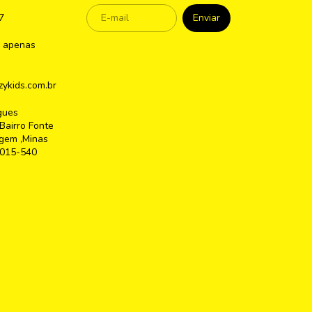
7
 apenas
ykids.com.br
gues
Bairro Fonte
gem ,Minas
2015-540