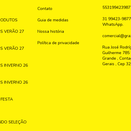
553199423987
Contato
31 99423-9877
RODUTOS
Guia de medidas
WhatsApp.
S VERÃO 27
Nossa história
comercial@graz
Política de privacidade
Rua José Rodrí
S VERÃO 27
Guilherme 785 
Grande , Conta
Gerais , Cep 3
S INVERNO 26
S INVERNO 26
 FESTA
NDO SELEÇÃO