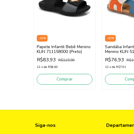
-
30
%
-
30
%
Papete Infantil Bebê Menino
Sandália Infant
KLIN 711158000 (Preto)
Menino KLIN 5
White/ Azul)
R$83,93
R$76,93
R$119,90
R$1
12
x
de
R$8,63
12
x
de
R$7,91
Comprar
Comp
Siga-nos
Departame