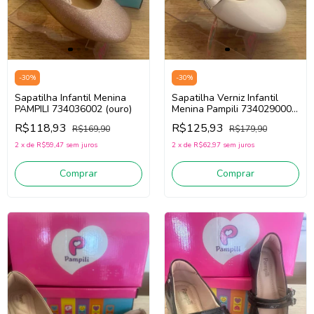
-
30
%
-
30
%
Sapatilha Infantil Menina
Sapatilha Verniz Infantil
PAMPILI 734036002 (ouro)
Menina Pampili 734029000
(branco)
R$118,93
R$125,93
R$169,90
R$179,90
2
x
de
R$59,47
sem juros
2
x
de
R$62,97
sem juros
Comprar
Comprar