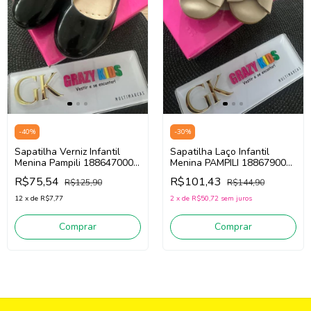
-
40
%
-
30
%
Sapatilha Verniz Infantil
Sapatilha Laço Infantil
Menina Pampili 188647000
Menina PAMPILI 188679000
(preto)
(areia)
R$75,54
R$101,43
R$125,90
R$144,90
12
x
de
R$7,77
2
x
de
R$50,72
sem juros
Comprar
Comprar