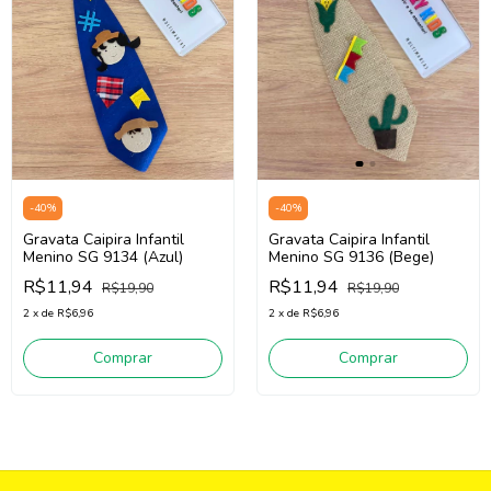
-
40
%
-
40
%
Gravata Caipira Infantil
Gravata Caipira Infantil
Menino SG 9134 (Azul)
Menino SG 9136 (Bege)
R$11,94
R$11,94
R$19,90
R$19,90
2
x
de
R$6,96
2
x
de
R$6,96
Comprar
Comprar