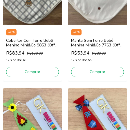
-
40
%
-
40
%
Cobertor Com Forro Bebê
Manta Sem Forro Bebê
Menino Mini&Co 9853 (Off
Menina Mini&Co 7763 (Off
White/Cinza)
White)
R$83,94
R$53,94
R$139,90
R$89,90
12
x
de
R$8,63
12
x
de
R$5,55
Comprar
Comprar