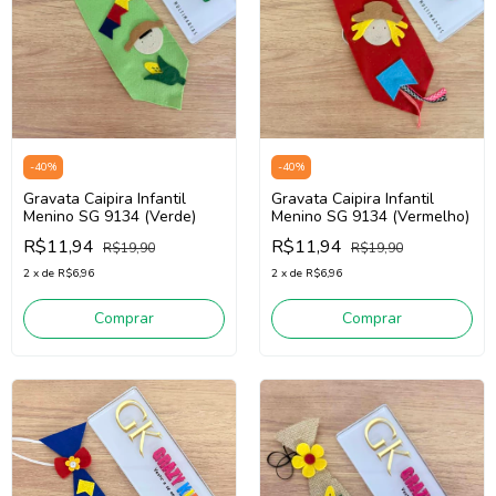
-
40
%
-
40
%
Gravata Caipira Infantil
Gravata Caipira Infantil
Menino SG 9134 (Verde)
Menino SG 9134 (Vermelho)
R$11,94
R$11,94
R$19,90
R$19,90
2
x
de
R$6,96
2
x
de
R$6,96
Comprar
Comprar